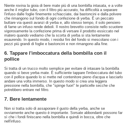
Niente rovina la gioia di bere mate più di una bombilla intasata, e a volte
anche il miglior tubo, con il filtro più accurato, ha difficoltà a separare
l'infuso dalle foglie finemente schiacciate, dai bastoncini e dalla polvere
che rimangono sul fondo di ogni confezione di yerba. È un peccato
buttare via questi avanzi di yerba e, allo stesso tempo, il solo pensiero
di farne un infuso rende deboli. Il nostro brevetto consiste nello scuotere
vigorosamente la confezione prima di versare il prodotto essiccato nel
matero quando vediamo che la scorta di yerba si sta lentamente
esaurendo. In questo modo, i residui fini del fondo si mescolano con i
pezzi più grandi di foglie e bastoncini e non rimangono alla fine.
6. Tappare l'imboccatura della bombilla con il
pollice
Si tratta di un trucco molto semplice per evitare di intasare la bombilla
quando si beve yerba mate. È sufficiente tappare l'imboccatura del tubo
con il pollice quando lo si mette nel contenitore pieno d'acqua e lasciarlo
andare una volta immerso. In questo modo si crea una leggera
pressione nella bombilla, che "spinge fuori" le particelle secche che
potrebbero entrare nel filtro.
7. Bere lentamente
Non si tratta solo di assaporare il gusto della yerba, anche se
ovviamente anche questo è importante. Sorsate abbondanti possono far
sì che i fondi finiscano nella bombilla e quindi in bocca, oltre che
nell'infuso.