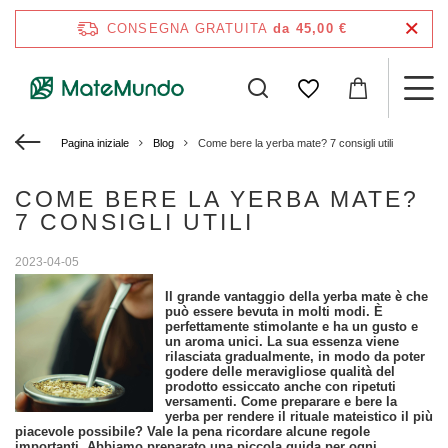
CONSEGNA GRATUITA
da 45,00 €
Pagina iniziale
Blog
Come bere la yerba mate? 7 consigli utili
COME BERE LA YERBA MATE?
7 CONSIGLI UTILI
2023-04-05
Il grande vantaggio della yerba mate è che
può essere bevuta in molti modi. È
perfettamente stimolante e ha un gusto e
un aroma unici. La sua essenza viene
rilasciata gradualmente, in modo da poter
godere delle meravigliose qualità del
prodotto essiccato anche con ripetuti
versamenti. Come preparare e bere la
yerba per rendere il rituale mateistico il più
piacevole possibile? Vale la pena ricordare alcune regole
importanti. Abbiamo preparato una piccola guida per ogni