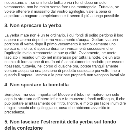
necessario: sì, se si intende buttare via i fondi dopo un solo
versamento, non ha molto senso fare una montagnola. Tuttavia, se
volete ottenere il massimo dal vostro agrifoglio, vale la pena di
aspettare a bagnare completamente il secco il più a lungo possibile.
3. Non sprecare la yerba
La yerba mate non è un tè ordinario, i cui fondi di solito perdono il loro
sapore e aroma dopo il primo versamento d'acqua. Gettare via una
porzione di yerba dopo il primo versamento è semplicemente uno
spreco e, inoltre, è spesso durante i versamenti successivi che
l'agrifoglio rivela pienamente le sue qualità. Ovviamente, se avete
lasciato il residuo umido nel materasso per tutta la notte, c'è un alto
rischio di formazione di muffa ed è assolutamente inadatto per essere
ripassato, tuttavia, nel corso di qualche ora, potete tranquillamente
versare acqua su una porzione di prodotto essiccato più volte fino a
quando il sapore, l'aroma e le preziose proprietà non vengono lavati via.
4. Non spostare la bombilla
Semplice, ma così importante! Muovere il tubo nel matero non solo
agita la struttura dell'intero infuso e fa muovere i fondi nell'acqua, il che
può portare all'intasamento del filtro. Inoltre, è molto più facile inumidire
i fagioli secchi che galleggiano, cosa che abbiamo avvertito in
precedenza.
5. Non lasciare l'estremità della yerba sul fondo
della confezione