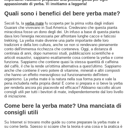
appassionato di yerba. Vi invitiamo a leggerla!
Quali sono i benefici del bere yerba mate?
Secoli fa, la
yerba mate
fu scoperta per la prima volta dagli indiani
Guarani che vivevano in Sud America. Credevano che questa pianta
miracolosa fosse un dono degli dei. Un infuso a base di questa pianta
dava loro l'energia necessaria per affrontare lunghe cacce e faticosi
trekking. La yerba mate divenne una parte importante delle loro
tradizioni e della loro cultura, anche se non si rendevano pienamente
conto dell'immensa ricchezza che conteneva. Oggi, a distanza di
centinaia di anni, dopo numerosi studi, pubblicazioni scientifiche e
articoli esaustivi, sappiamo esattamente cosa contiene la yerba e come
funziona. Sappiamo che contiene quasi la stessa quantità di caffeina
del caffè, il che la rende un'ottima alternativa a quest'ultimo. Sappiamo
anche che contiene il vero potere di vitamine, minerali e altri composti
che hanno un effetto meraviglioso sul funzionamento dell'intero
organismo. La yerba mate è la natura nella sua forma pura e vale la
pena includerla nella propria dieta! E come si prepara e si beve la yerba
per renderla ancora più piacevole ed efficace? Abbiamo raccolto alcuni
consigli utili per tutti i bevitori di mate, indipendentemente dal loro livello
di iniziazione.
Come bere la yerba mate? Una manciata di
consigli utili
Su Internet si trovano molte guide su come preparare la yerba mate e
su come berla. Spesso si scopre che la teoria è una cosa e la pratica è