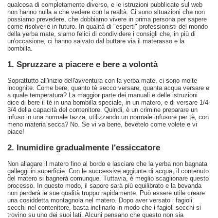
qualcosa di completamente diverso, e le istruzioni pubblicate sul web
non hanno nulla a che vedere con la realtà. Ci sono situazioni che non
possiamo prevedere, che dobbiamo vivere in prima persona per sapere
come risolverle in futuro. In qualità di "esperti" professionisti del mondo
della yerba mate, siamo felici di condividere i consigli che, in più di
un'occasione, ci hanno salvato dal buttare via il materasso e la
bombilla.
1. Spruzzare a piacere e bere a volontà
Soprattutto all'inizio dell'avventura con la yerba mate, ci sono molte
incognite. Come bere, quanto tè secco versare, quanta acqua versare e
a quale temperatura? La maggior parte dei manuali e delle istruzioni
dice di bere il tè in una bombilla speciale, in un matero, e di versare 1/4-
3/4 della capacità del contenitore. Quindi, è un crimine preparare un
infuso in una normale tazza, utilizzando un normale infusore per tè, con
meno materia secca? No. Se vi va bene, bevetelo come volete e vi
piace!
2. Inumidire gradualmente l'essiccatore
Non allagare il matero fino al bordo e lasciare che la yerba non bagnata
galleggi in superficie. Con le successive aggiunte di acqua, il contenuto
del matero si bagnerà comunque. Tuttavia, è meglio scaglionare questo
processo. In questo modo, il sapore sarà più equilibrato e la bevanda
non perderà le sue qualità troppo rapidamente. Può essere utile creare
una cosiddetta montagnola nel matero. Dopo aver versato i fagioli
secchi nel contenitore, basta inclinarlo in modo che i fagioli secchi si
trovino su uno dei suoi lati. Alcuni pensano che questo non sia