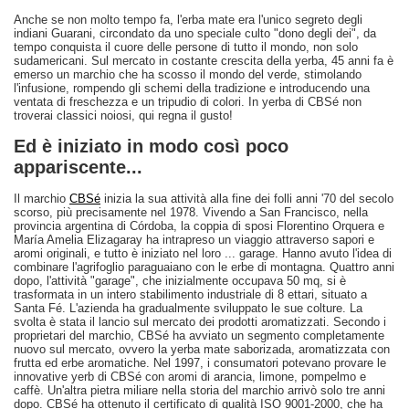
Anche se non molto tempo fa, l'erba mate era l'unico segreto degli
indiani Guarani, circondato da uno speciale culto "dono degli dei", da
tempo conquista il cuore delle persone di tutto il mondo, non solo
sudamericani. Sul mercato in costante crescita della yerba, 45 anni fa è
emerso un marchio che ha scosso il mondo del verde, stimolando
l'infusione, rompendo gli schemi della tradizione e introducendo una
ventata di freschezza e un tripudio di colori. In yerba di CBSé non
troverai classici noiosi, qui regna il gusto!
Ed è iniziato in modo così poco
appariscente...
Il marchio
CBSé
inizia la sua attività alla fine dei folli anni '70 del secolo
scorso, più precisamente nel 1978. Vivendo a San Francisco, nella
provincia argentina di Córdoba, la coppia di sposi Florentino Orquera e
María Amelia Elizagaray ha intrapreso un viaggio attraverso sapori e
aromi originali, e tutto è iniziato nel loro ... garage. Hanno avuto l'idea di
combinare l'agrifoglio paraguaiano con le erbe di montagna. Quattro anni
dopo, l'attività "garage", che inizialmente occupava 50 mq, si è
trasformata in un intero stabilimento industriale di 8 ettari, situato a
Santa Fé. L'azienda ha gradualmente sviluppato le sue colture. La
svolta è stata il lancio sul mercato dei prodotti aromatizzati. Secondo i
proprietari del marchio, CBSé ha avviato un segmento completamente
nuovo sul mercato, ovvero la yerba mate saborizada, aromatizzata con
frutta ed erbe aromatiche. Nel 1997, i consumatori potevano provare le
innovative yerb di CBSé con aromi di arancia, limone, pompelmo e
caffè. Un'altra pietra miliare nella storia del marchio arrivò solo tre anni
dopo. CBSé ha ottenuto il certificato di qualità ISO 9001-2000, che ha