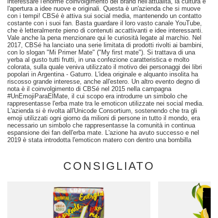
interessare l'enorme coinvolgimento del brand nell'attualità, la cultura e
l'apertura a idee nuove e originali. Questa è un'azienda che si muove
con i tempi! CBSé è attiva sui social media, mantenendo un contatto
costante con i suoi fan. Basta guardare il loro vasto canale YouTube,
che è letteralmente pieno di contenuti accattivanti e idee interessanti.
Vale anche la pena menzionare qui le curiosità legate al marchio. Nel
2017, CBSé ha lanciato una serie limitata di prodotti rivolti ai bambini,
con lo slogan "Mi Primer Mate" ("My first mate"). Si trattava di una
yerba al gusto tutti frutti, in una confezione caratteristica e molto
colorata, sulla quale veniva utilizzato il motivo dei personaggi dei libri
popolari in Argentina - Gaturro. L'idea originale e alquanto insolita ha
riscosso grande interesse, anche all'estero. Un altro evento degno di
nota è il coinvolgimento di CBSé nel 2015 nella campagna
#UnEmojiParaElMate, il cui scopo era introdurre un simbolo che
rappresentasse l'erba mate tra le emoticon utilizzate nei social media.
L'azienda si è rivolta all'Unicode Consortium, sostenendo che tra gli
emoji utilizzati ogni giorno da milioni di persone in tutto il mondo, era
necessario un simbolo che rappresentasse la comunità in continua
espansione dei fan dell'erba mate. L'azione ha avuto successo e nel
2019 è stata introdotta l'emoticon matero con dentro una bombilla
CONSIGLIATO