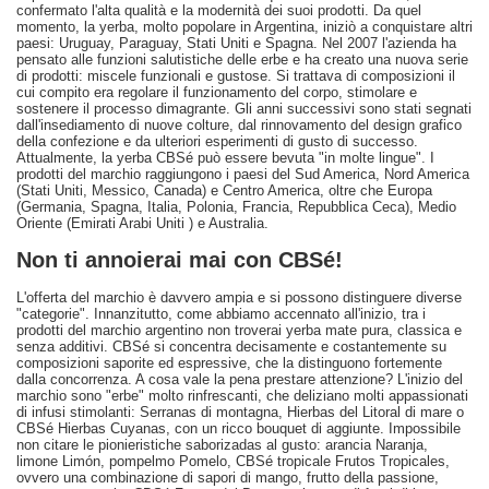
confermato l'alta qualità e la modernità dei suoi prodotti. Da quel
momento, la yerba, molto popolare in Argentina, iniziò a conquistare altri
paesi: Uruguay, Paraguay, Stati Uniti e Spagna. Nel 2007 l'azienda ha
pensato alle funzioni salutistiche delle erbe e ha creato una nuova serie
di prodotti: miscele funzionali e gustose. Si trattava di composizioni il
cui compito era regolare il funzionamento del corpo, stimolare e
sostenere il processo dimagrante. Gli anni successivi sono stati segnati
dall'insediamento di nuove colture, dal rinnovamento del design grafico
della confezione e da ulteriori esperimenti di gusto di successo.
Attualmente, la yerba CBSé può essere bevuta "in molte lingue". I
prodotti del marchio raggiungono i paesi del Sud America, Nord America
(Stati Uniti, Messico, Canada) e Centro America, oltre che Europa
(Germania, Spagna, Italia, Polonia, Francia, Repubblica Ceca), Medio
Oriente (Emirati Arabi Uniti ) e Australia.
Non ti annoierai mai con CBSé!
L'offerta del marchio è davvero ampia e si possono distinguere diverse
"categorie". Innanzitutto, come abbiamo accennato all'inizio, tra i
prodotti del marchio argentino non troverai yerba mate pura, classica e
senza additivi. CBSé si concentra decisamente e costantemente su
composizioni saporite ed espressive, che la distinguono fortemente
dalla concorrenza. A cosa vale la pena prestare attenzione? L'inizio del
marchio sono "erbe" molto rinfrescanti, che deliziano molti appassionati
di infusi stimolanti: Serranas di montagna, Hierbas del Litoral di mare o
CBSé Hierbas Cuyanas, con un ricco bouquet di aggiunte. Impossibile
non citare le pionieristiche saborizadas al gusto: arancia Naranja,
limone Limón, pompelmo Pomelo, CBSé tropicale Frutos Tropicales,
ovvero una combinazione di sapori di mango, frutto della passione,