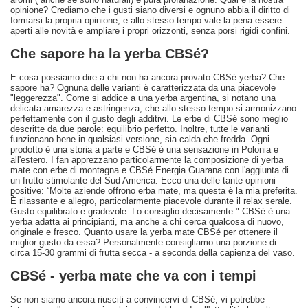
opinione? Crediamo che i gusti siano diversi e ognuno abbia il diritto di
formarsi la propria opinione, e allo stesso tempo vale la pena essere
aperti alle novità e ampliare i propri orizzonti, senza porsi rigidi confini.
Che sapore ha la yerba CBSé?
E cosa possiamo dire a chi non ha ancora provato CBSé yerba? Che
sapore ha? Ognuna delle varianti è caratterizzata da una piacevole
"leggerezza". Come si addice a una yerba argentina, si notano una
delicata amarezza e astringenza, che allo stesso tempo si armonizzano
perfettamente con il gusto degli additivi. Le erbe di CBSé sono meglio
descritte da due parole: equilibrio perfetto. Inoltre, tutte le varianti
funzionano bene in qualsiasi versione, sia calda che fredda. Ogni
prodotto è una storia a parte e CBSé è una sensazione in Polonia e
all'estero. I fan apprezzano particolarmente la composizione di yerba
mate con erbe di montagna e CBSé Energia Guarana con l'aggiunta di
un frutto stimolante del Sud America. Ecco una delle tante opinioni
positive: “Molte aziende offrono erba mate, ma questa è la mia preferita.
È rilassante e allegro, particolarmente piacevole durante il relax serale.
Gusto equilibrato e gradevole. Lo consiglio decisamente." CBSé è una
yerba adatta ai principianti, ma anche a chi cerca qualcosa di nuovo,
originale e fresco. Quanto usare la yerba mate CBSé per ottenere il
miglior gusto da essa? Personalmente consigliamo una porzione di
circa 15-30 grammi di frutta secca - a seconda della capienza del vaso.
CBSé - yerba mate che va con i tempi
Se non siamo ancora riusciti a convincervi di CBSé, vi potrebbe