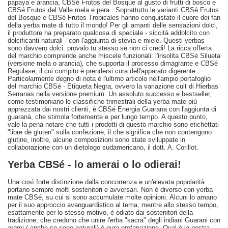
papaya e arancia, CBSé Frutos del Bosque al gusto di frutti di bosco e
CBSé Frutos del Valle mela e pera . Soprattutto le varianti CBSé Frutos
del Bosque e CBSé Frutos Tropicales hanno conquistato il cuore dei fan
della yerba mate di tutto il mondo! Per gli amanti delle sensazioni dolci,
il produttore ha preparato qualcosa di speciale - siccità addolcito con
dolcificanti naturali - con l'aggiunta di stevia e miele. Questi yerbas
sono davvero dolci: provalo tu stesso se non ci credi! La ricca offerta
del marchio comprende anche miscele funzionali: l'insolita CBSé Silueta
(versione mela o arancia), che supporta il processo dimagrante e CBSé
Regulase, il cui compito è prendersi cura dell'apparato digerente.
Particolarmente degno di nota è l'ultimo articolo nell'ampio portafoglio
del marchio CBSé - Etiqueta Negra, ovvero la variazione cult di Hierbas
Serranas nella versione premium. Un assoluto successo e bestseller,
come testimoniano le classifiche trimestrali della yerba mate più
apprezzata dai nostri clienti, è CBSé Energia Guarana con l'aggiunta di
guaranà, che stimola fortemente e per lungo tempo. A questo punto,
vale la pena notare che tutti i prodotti di questo marchio sono etichettati
"libre de gluten" sulla confezione, il che significa che non contengono
glutine, inoltre, alcune composizioni sono state sviluppate in
collaborazione con un dietologo sudamericano, il dott. A. Corillot.
Yerba CBSé - lo amerai o lo odierai!
Una così forte distinzione dalla concorrenza e un'elevata popolarità
portano sempre molti sostenitori e avversari. Non è diverso con yerba
mate CBSé, su cui si sono accumulate molte opinioni. Alcuni lo amano
per il suo approccio avanguardistico al tema, mentre allo stesso tempo,
esattamente per lo stesso motivo, è odiato dai sostenitori della
tradizione, che credono che unire l'erba "sacra" degli indiani Guarani con
aromi ( anche se sono naturali) è pura profanazione. Qual è la nostra