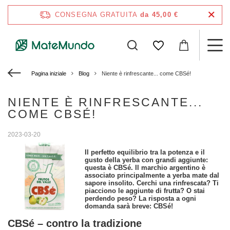
CONSEGNA GRATUITA
da 45,00 €
Pagina iniziale
Blog
Niente è rinfrescante... come CBSé!
NIENTE È RINFRESCANTE...
COME CBSÉ!
2023-03-20
Il perfetto equilibrio tra la potenza e il
gusto della yerba con grandi aggiunte:
questa è CBSé. Il marchio argentino è
associato principalmente a yerba mate dal
sapore insolito. Cerchi una rinfrescata? Ti
piacciono le aggiunte di frutta? O stai
perdendo peso? La risposta a ogni
domanda sarà breve: CBSé!
CBSé – contro la tradizione