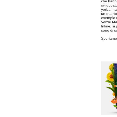
che hanno
sviluppat
yerba mate
un quarto
esempio
Verde Ma
Infine, si
sono di so
Speriamo 