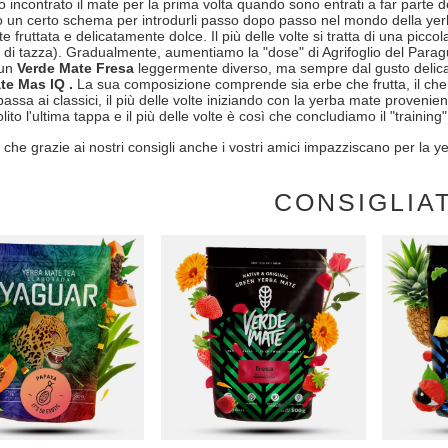
 incontrato il mate per la prima volta quando sono entrati a far parte d
o un certo schema per introdurli passo dopo passo nel mondo della yerba
 fruttata e delicatamente dolce. Il più delle volte si tratta di una picco
 di tazza). Gradualmente, aumentiamo la "dose" di Agrifoglio del Parag
 un
Verde Mate Fresa
leggermente diverso, ma sempre dal gusto delic
te Mas IQ .
La sua composizione comprende sia erbe che frutta, il che 
 passa ai classici, il più delle volte iniziando con la yerba mate provenien
lito l'ultima tappa e il più delle volte è così che concludiamo il "trainin
che grazie ai nostri consigli anche i vostri amici impazziscano per la y
CONSIGLIA