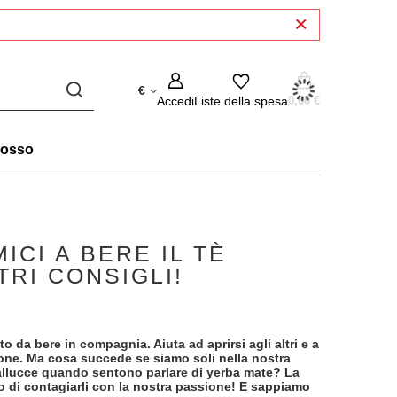
€
Accedi
Liste della spesa
0,00 €
rosso
ICI A BERE IL TÈ
TRI CONSIGLI!
to da bere in compagnia. Aiuta ad aprirsi agli altri e a
ersone. Ma cosa succede se siamo soli nella nostra
allucce quando sentono parlare di yerba mate? La
o di contagiarli con la nostra passione! E sappiamo