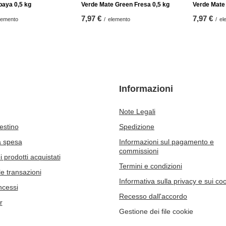
paya 0,5 kg
Verde Mate Green Fresa 0,5 kg
Verde Mate
7,97 €
7,97 €
lemento
/
elemento
/
el
Informazioni
Note Legali
cestino
Spedizione
a spesa
Informazioni sul pagamento e
commissioni
 prodotti acquistati
Termini e condizioni
le transazioni
Informativa sulla privacy e sui co
ncessi
Recesso dall'accordo
r
Gestione dei file cookie