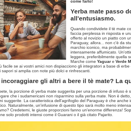
come farlo!
Yerba mate passo do
all'entusiasmo.
Quando condividete il tè mate c
faccia perplessa in risposta e 
offerto al novizio un piatto con u
Paraguay, allora... non c'è da s
marchio iconico, ma probabilmen
intensamente affumicato. Un'ott
leggera, preferibilmente quella s
Marche come
Yaguar
e
Verde M
 facile se ai vostri amici non dispiacciono gli integratori a base di erb
sapori si amplia con note più dolci e rinfrescanti.
ncoraggiare gli altri a bere il tè mate? La q
te, la porzione di yerba mate suggerita per una porzione di infuso è so
 negare che i sudamericani non risparmino sulla yerba mate. Non è detto
ni suggerite. La caratteristica dell'agrifoglio del Paraguay è che anche 
stico. Naturalmente, un'infusione di questo tipo sarà molto meno intensa
amo? Credetemi, le giuste proporzioni fanno un'enorme differenza! Sopr
ne solo prodotti intensi come il Guarani o il già citato Pajarito.