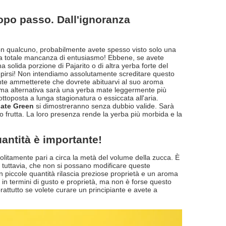
po passo. Dall'ignoranza
on qualcuno, probabilmente avete spesso visto solo una
una totale mancanza di entusiasmo! Ebbene, se avete
na solida porzione di Pajarito o di altra yerba forte del
tupirsi! Non intendiamo assolutamente screditare questo
te ammetterete che dovrete abituarvi al suo aroma
ima alternativa sarà una yerba mate leggermente più
ottoposta a lunga stagionatura o essiccata all'aria.
ate Green
si dimostreranno senza dubbio valide. Sarà
e o frutta. La loro presenza rende la yerba più morbida e la
uantità è importante!
litamente pari a circa la metà del volume della zucca. È
, tuttavia, che non si possano modificare queste
in piccole quantità rilascia preziose proprietà e un aroma
 in termini di gusto e proprietà, ma non è forse questo
attutto se volete curare un principiante e avete a