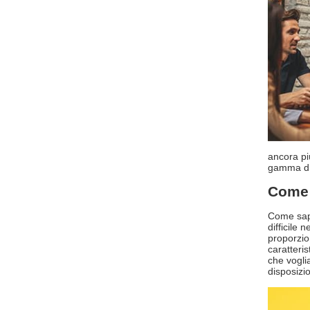
ancora più
gamma di 
Come i
Come sape
difficile
proporzio
caratteri
che vogli
disposizio