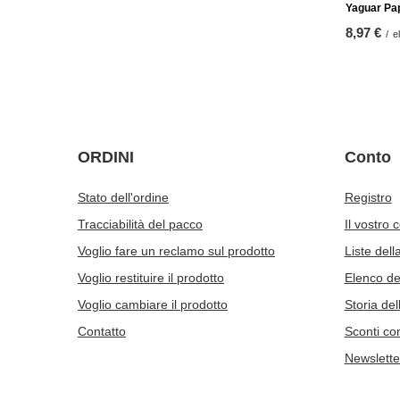
Yaguar Pa
8,97 €
/
e
ORDINI
Conto
Stato dell'ordine
Registro
Tracciabilità del pacco
Il vostro 
Voglio fare un reclamo sul prodotto
Liste dell
Voglio restituire il prodotto
Elenco dei
Voglio cambiare il prodotto
Storia del
Contatto
Sconti co
Newslette