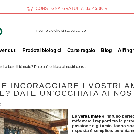
CONSEGNA GRATUITA
da 45,00 €
 venduti
Prodotti biologici
Carte regalo
Blog
All'ing
ci a bere il tè mate? Date un'occhiata ai nostri consigli!
E INCORAGGIARE I VOSTRI AM
E? DATE UN'OCCHIATA AI NOS
5
La
yerba mate
è l'infuso perfet
rafforzare i rapporti tra le p
passione e gli amici fanno sp
risposta è semplice: cerchiam