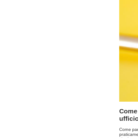
Come 
uffici
Come part
praticame