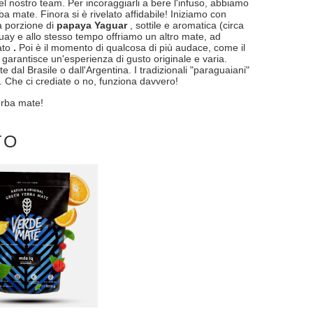
el nostro team. Per incoraggiarli a bere l'infuso, abbiamo
 mate. Finora si è rivelato affidabile! Iniziamo con
la porzione di
papaya Yaguar
, sottile e aromatica (circa
uay e allo stesso tempo offriamo un altro mate, ad
ato
.
Poi è il momento di qualcosa di più audace, come il
garantisce un'esperienza di gusto originale e varia.
te dal Brasile o dall'Argentina. I tradizionali "paraguaiani"
g". Che ci crediate o no, funziona davvero!
erba mate!
TO