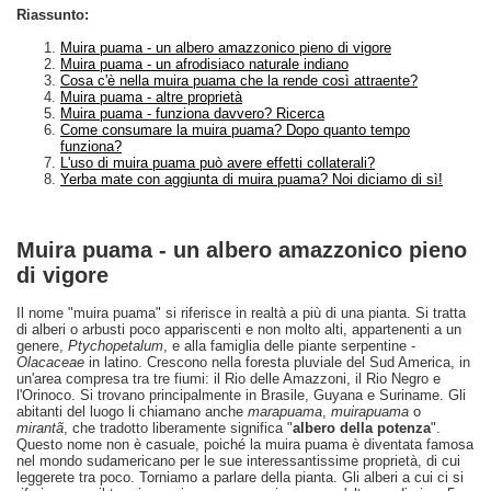
Riassunto:
Muira puama - un albero amazzonico pieno di vigore
Muira puama - un afrodisiaco naturale indiano
Cosa c'è nella muira puama che la rende così attraente?
Muira puama - altre proprietà
Muira puama - funziona davvero? Ricerca
Come consumare la muira puama? Dopo quanto tempo
funziona?
L'uso di muira puama può avere effetti collaterali?
Yerba mate con aggiunta di muira puama? Noi diciamo di sì!
Muira puama - un albero amazzonico pieno
di vigore
Il nome "muira puama" si riferisce in realtà a più di una pianta. Si tratta
di alberi o arbusti poco appariscenti e non molto alti, appartenenti a un
genere,
Ptychopetalum
, e alla famiglia delle piante serpentine -
Olacaceae
in latino. Crescono nella foresta pluviale del Sud America, in
un'area compresa tra tre fiumi: il Rio delle Amazzoni, il Rio Negro e
l'Orinoco. Si trovano principalmente in Brasile, Guyana e Suriname. Gli
abitanti del luogo li chiamano anche
marapuama
,
muirapuama
o
mirantã
, che tradotto liberamente significa "
albero della potenza
".
Questo nome non è casuale, poiché la muira puama è diventata famosa
nel mondo sudamericano per le sue interessantissime proprietà, di cui
leggerete tra poco. Torniamo a parlare della pianta. Gli alberi a cui ci si