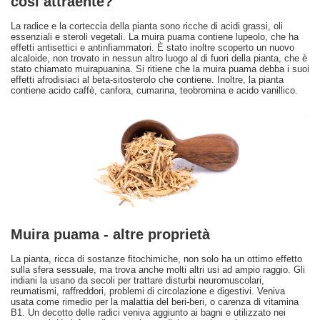
così attraente?
La radice e la corteccia della pianta sono ricche di acidi grassi, oli
essenziali e steroli vegetali. La muira puama contiene lupeolo, che ha
effetti antisettici e antinfiammatori. È stato inoltre scoperto un nuovo
alcaloide, non trovato in nessun altro luogo al di fuori della pianta, che è
stato chiamato muirapuanina. Si ritiene che la muira puama debba i suoi
effetti afrodisiaci al beta-sitosterolo che contiene. Inoltre, la pianta
contiene acido caffè, canfora, cumarina, teobromina e acido vanillico.
Muira puama - altre proprietà
La pianta, ricca di sostanze fitochimiche, non solo ha un ottimo effetto
sulla sfera sessuale, ma trova anche molti altri usi ad ampio raggio. Gli
indiani la usano da secoli per trattare disturbi neuromuscolari,
reumatismi, raffreddori, problemi di circolazione e digestivi. Veniva
usata come rimedio per la malattia del beri-beri, o carenza di vitamina
B1. Un decotto delle radici veniva aggiunto ai bagni e utilizzato nei