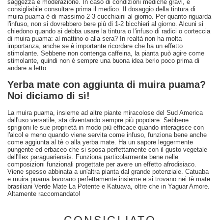
saggezza e moderazione. In caso di condizioni mediche gravi, è
consigliabile consultare prima il medico. Il dosaggio della tintura di
muira puama è di massimo 2-3 cucchiaini al giorno. Per quanto riguarda
l'infuso, non si dovrebbero bere più di 1-2 bicchieri al giorno. Alcuni si
chiedono quando si debba usare la tintura o l'infuso di radici o corteccia
di muira puama: al mattino o alla sera? In realtà non ha molta
importanza, anche se è importante ricordare che ha un effetto
stimolante. Sebbene non contenga caffeina, la pianta può agire come
stimolante, quindi non è sempre una buona idea berlo poco prima di
andare a letto.
Yerba mate con aggiunta di muira puama?
Noi diciamo di sì!
La muira puama, insieme ad altre piante miracolose del Sud America
dall'uso versatile, sta diventando sempre più popolare. Sebbene
sprigioni le sue proprietà in modo più efficace quando interagisce con
l'alcol e meno quando viene servita come infuso, funziona bene anche
come aggiunta al tè o alla yerba mate. Ha un sapore leggermente
pungente ed erbaceo che si sposa perfettamente con il gusto vegetale
dell'Ilex paraguariensis. Funziona particolarmente bene nelle
composizioni funzionali progettate per avere un effetto afrodisiaco.
Viene spesso abbinata a un'altra pianta dal grande potenziale. Catuaba
e muira puama lavorano perfettamente insieme e si trovano nei tè mate
brasiliani Verde Mate La Potente e Katuava, oltre che in Yaguar Amore.
Altamente raccomandato!