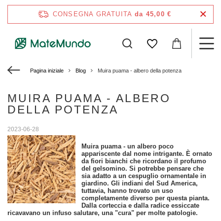
CONSEGNA GRATUITA
da 45,00 €
Pagina iniziale
Blog
Muira puama - albero della potenza
MUIRA PUAMA - ALBERO
DELLA POTENZA
2023-06-28
Muira puama - un albero poco
appariscente dal nome intrigante. È ornato
da fiori bianchi che ricordano il profumo
del gelsomino. Si potrebbe pensare che
sia adatto a un cespuglio ornamentale in
giardino. Gli indiani del Sud America,
tuttavia, hanno trovato un uso
completamente diverso per questa pianta.
Dalla corteccia e dalla radice essiccate
ricavavano un infuso salutare, una "cura" per molte patologie.