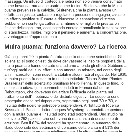
massaggi. Un infuso di corteccia e radici non solo veniva consumato
come bevanda, ma anche usato come tonico. Si diceva che la Muira
puama prevenisse la calvizie. Si riteneva che la pianta avesse un
effetto analgesico, aiutasse a regolare la pressione sanguigna, avesse
un effetto positivo sull'umore e riducesse la sensazione di stress.
Sebbene non contenga caffeina, si ritiene che migliori le prestazioni
fisiche dell'organismo, aggiungendo energia e annullando la sensazione
di stanchezza. Inoltre, migliora il pensiero e aumenta la concentrazione,
a vantaggio dell'apprendimento.
Muira puama: funziona davvero? La ricerca
Già negli anni '20 la pianta è stata oggetto di ricerche scientifiche. Gli
scienziati si sono chiesti da dove derivassero le insolite proprietà della
muira puama e hanno cercato di studiarne a fondo gli effetti. Sebbene a
tutt'oggi molti dei suoi effetti siano ancora un mistero, nel corso degli
anni i ricercatori sono riusciti a stabilire alcuni fatti al riguardo. Nel 1930,
la muira puama fu descritta in un libro intitolato "Notas Sobre Plantas
Brasilerias" dello scienziato brasiliano Meiro Penna. In questo libro, lo
scienziato citava gli esperimenti condotti in Francia dal dottor
Rebourgeon, che dovevano riguardare l'efficacia della pianta nel
trattamento dell'impotenza e dei disturbi digestivi. Le scoperte sono
proseguite anche nel dopoguerra, soprattutto negli anni '60 e '80, e i
risultati delle ricerche potrebbero sorprendervi. All'Istituto di Ricerca
Sessuale di Parigi, il dottor Jacques Waynberg ha condotto esperimenti
con la muira puama e i risultati sono stati sorprendenti. Uno studio ha
coinvolto 262 pazienti che soffrivano di mancanza di desiderio e di
erezione. Ben il 62% dei soggetti ha sperimentato un aumento della
libido dopo solo due settimane di consumo della pianta e il 51% dei
pazienti ha notato un netto miglioramento. Un altro studio ha preso in