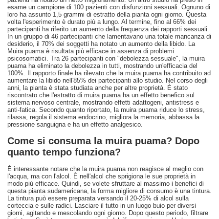
esame un campione di 100 pazienti con disfunzioni sessuali. Ognuno di
loro ha assunto 1,5 grammi di estratto della pianta ogni giorno. Questa
volta l'esperimento è durato più a lungo. Al termine, fino al 66% dei
partecipanti ha riferito un aumento della frequenza dei rapporti sessuali.
In un gruppo di 46 partecipanti che lamentavano una totale mancanza di
desiderio, il 70% dei soggetti ha notato un aumento della libido. La
Muira puama è risultata più efficace in assenza di problemi
psicosomatici. Tra 26 partecipanti con "debolezza sessuale", la muira
puama ha eliminato la debolezza in tutti, mostrando un'efficacia del
100%. Il rapporto finale ha rilevato che la muira puama ha contribuito ad
aumentare la libido nell'85% dei partecipanti allo studio. Nel corso degli
anni, la pianta è stata studiata anche per altre proprietà. È stato
riscontrato che l'estratto di muira puama ha un effetto benefico sul
sistema nervoso centrale, mostrando effetti adattogeni, antistress e
anti-fatica. Secondo quanto riportato, la muira puama riduce lo stress,
rilassa, regola il sistema endocrino, migliora la memoria, abbassa la
pressione sanguigna e ha un effetto analgesico.
Come si consuma la muira puama? Dopo
quanto tempo funziona?
È interessante notare che la muira puama non reagisce al meglio con
l'acqua, ma con l'alcol. È nell'alcol che sprigiona le sue proprietà in
modo più efficace. Quindi, se volete sfruttare al massimo i benefici di
questa pianta sudamericana, la forma migliore di consumo è una tintura.
La tintura può essere preparata versando il 20-25% di alcol sulla
corteccia e sulle radici. Lasciare il tutto in un luogo buio per diversi
giorni, agitando e mescolando ogni giorno. Dopo questo periodo, filtrare