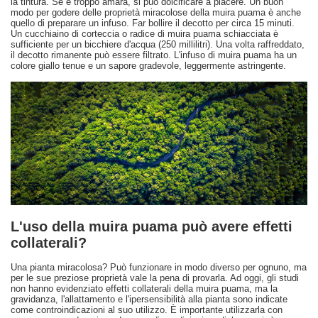
la tintura. Se è troppo amara, si può dolcificare a piacere. Un buon
modo per godere delle proprietà miracolose della muira puama è anche
quello di preparare un infuso. Far bollire il decotto per circa 15 minuti.
Un cucchiaino di corteccia o radice di muira puama schiacciata è
sufficiente per un bicchiere d'acqua (250 millilitri). Una volta raffreddato,
il decotto rimanente può essere filtrato. L'infuso di muira puama ha un
colore giallo tenue e un sapore gradevole, leggermente astringente.
L'uso della muira puama può avere effetti
collaterali?
Una pianta miracolosa? Può funzionare in modo diverso per ognuno, ma
per le sue preziose proprietà vale la pena di provarla. Ad oggi, gli studi
non hanno evidenziato effetti collaterali della muira puama, ma la
gravidanza, l'allattamento e l'ipersensibilità alla pianta sono indicate
come controindicazioni al suo utilizzo. È importante utilizzarla con