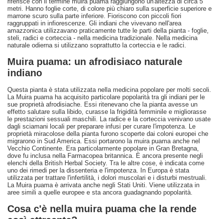
riferisce con il termine muira puama raggiungono un'altezza di circa 5
metri. Hanno foglie corte, di colore più chiaro sulla superficie superiore e
marrone scuro sulla parte inferiore. Fioriscono con piccoli fiori
raggruppati in infiorescenze. Gli indiani che vivevano nell'area
amazzonica utilizzavano praticamente tutte le parti della pianta - foglie,
steli, radici e corteccia - nella medicina tradizionale. Nella medicina
naturale odierna si utilizzano soprattutto la corteccia e le radici.
Muira puama: un afrodisiaco naturale
indiano
Questa pianta è stata utilizzata nella medicina popolare per molti secoli.
La Muira puama ha acquisito particolare popolarità tra gli indiani per le
sue proprietà afrodisiache. Essi ritenevano che la pianta avesse un
effetto salutare sulla libido, curasse la frigidità femminile e migliorasse
le prestazioni sessuali maschili. La radice e la corteccia venivano usate
dagli sciamani locali per preparare infusi per curare l'impotenza. Le
proprietà miracolose della pianta furono scoperte dai coloni europei che
migrarono in Sud America. Essi portarono la muira puama anche nel
Vecchio Continente. Era particolarmente popolare in Gran Bretagna,
dove fu inclusa nella Farmacopea britannica. È ancora presente negli
elenchi della British Herbal Society. Tra le altre cose, è indicata come
uno dei rimedi per la dissenteria e l'impotenza. In Europa è stata
utilizzata per trattare l'infertilità, i dolori muscolari e i disturbi mestruali.
La Muira puama è arrivata anche negli Stati Uniti. Viene utilizzata in
aree simili a quelle europee e sta ancora guadagnando popolarità.
Cosa c'è nella muira puama che la rende