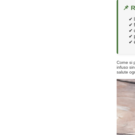
📌 
✔ l
✔ f
✔ c
✔ 
✔ è
Come si 
infuso si
salute og