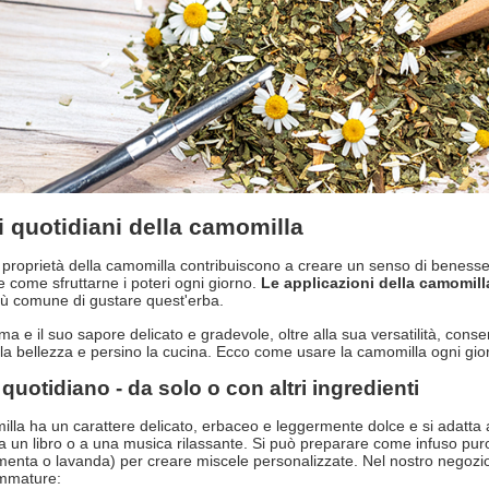
i quotidiani della camomilla
proprietà della camomilla contribuiscono a creare un senso di benessere
re come sfruttarne i poteri ogni giorno.
Le applicazioni della camomill
iù comune di gustare quest'erba.
ma e il suo sapore delicato e gradevole, oltre alla sua versatilità, consen
, la bellezza e persino la cucina. Ecco come usare la camomilla ogni gio
 quotidiano - da solo o con altri ingredienti
lla ha un carattere delicato, erbaceo e leggermente dolce e si adatta a
a un libro o a una musica rilassante. Si può preparare come infuso puro
menta o lavanda) per creare miscele personalizzate. Nel nostro negozi
ammature: