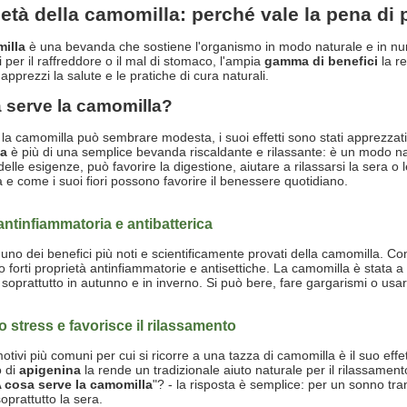
età della camomilla: perché vale la pena di 
illa
è una bevanda che sostiene l'organismo in modo naturale e in nu
 per il raffreddore o il mal di stomaco, l'ampia
gamma di benefici
la r
pprezzi la salute e le pratiche di cura naturali.
 serve la camomilla?
la camomilla può sembrare modesta, i suoi effetti sono stati apprezzati p
la
è più di una semplice bevanda riscaldante e rilassante: è un modo nat
lle esigenze, può favorire la digestione, aiutare a rilassarsi la sera o l
 e come i suoi fiori possono favorire il benessere quotidiano.
ntinfiammatoria e antibatterica
uno dei benefici più noti e scientificamente provati della camomilla. C
o forti proprietà antinfiammatorie e antisettiche. La camomilla è stata a l
, soprattutto in autunno e in inverno. Si può bere, fare gargarismi o u
lo stress e favorisce il rilassamento
otivi più comuni per cui si ricorre a una tazza di camomilla è il suo effe
o di
apigenina
la rende un tradizionale aiuto naturale per il rilassament
 cosa serve la camomilla
"? - la risposta è semplice: per un sonno tran
oprattutto la sera.