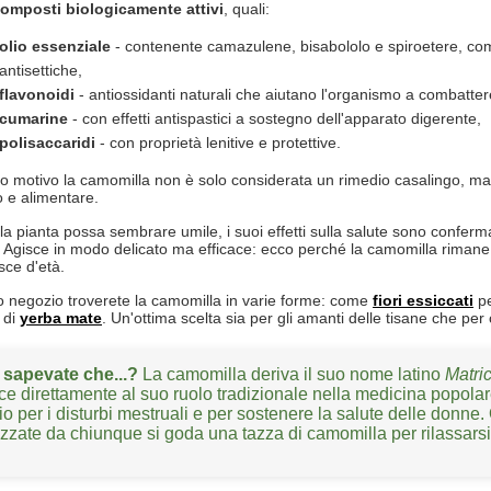
omposti biologicamente attivi
, quali:
olio essenziale
- contenente camazulene, bisabololo e spiroetere, comp
antisettiche,
flavonoidi
- antiossidanti naturali che aiutano l'organismo a combattere i
cumarine
- con effetti antispastici a sostegno dell'apparato digerente,
polisaccaridi
- con proprietà lenitive e protettive.
o motivo la camomilla non è solo considerata un rimedio casalingo, m
 e alimentare.
a pianta possa sembrare umile, i suoi effetti sulla salute sono confermat
Agisce in modo delicato ma efficace: ecco perché la camomilla rimane
asce d'età.
o negozio troverete la camomilla in varie forme: come
fiori essiccati
pe
 di
yerba mate
. Un'ottima scelta sia per gli amanti delle tisane che per
 sapevate che...?
La camomilla deriva il suo nome latino
Matric
isce direttamente al suo ruolo tradizionale nella medicina popolar
o per i disturbi mestruali e per sostenere la salute delle donne.
zzate da chiunque si goda una tazza di camomilla per rilassarsi