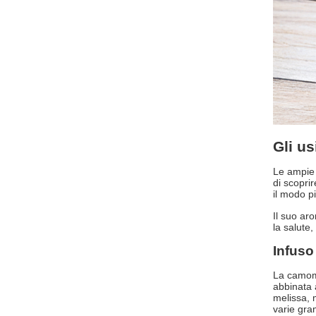
Gli us
Le ampie 
di scopri
il modo p
Il suo aro
la salute
Infuso
La camomi
abbinata 
melissa, 
varie gr