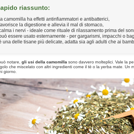
Rapido riassunto:
a camomilla ha effetti antinfiammatori e antibatterici,
avorisce la digestione e allevia il mal di stomaco,
alma i nervi - ideale come rituale di rilassamento prima del son
può essere usato esternamente - per gargarismi, impacchi o bag
 una delle tisane più delicate, adatta sia agli adulti che ai bambi
può notare,
gli usi della camomilla
sono davvero molteplici. Vale la pe
ngolo che miscelato con altri ingredienti come il tè o la yerba mate. U
ni giorno.