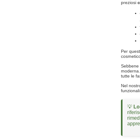
preziosi
c
Per quest
cosmetico
Sebbene l
moderna. 
tutte le f
Nel nostr
funzionali
💡
Lo
rifer
rimedi
appre