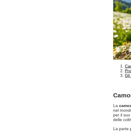
Cam
Pro
Gli
Camom
La
camom
nel mondo
per il suo
delle colt
La parte p