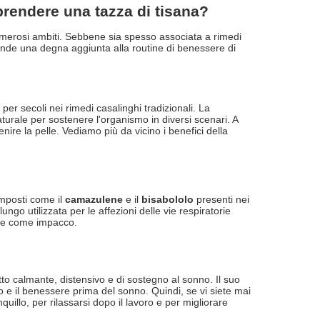
prendere una tazza di tisana?
merosi ambiti. Sebbene sia spesso associata a rimedi
ende una degna aggiunta alla routine di benessere di
er secoli nei rimedi casalinghi tradizionali. La
urale per sostenere l'organismo in diversi scenari. A
enire la pelle. Vediamo più da vicino i benefici della
omposti come il
camazulene
e il
bisabololo
presenti nei
ungo utilizzata per le affezioni delle vie respiratorie
sare come impacco.
tto calmante, distensivo e di sostegno al sonno. Il suo
o e il benessere prima del sonno. Quindi, se vi siete mai
quillo, per rilassarsi dopo il lavoro e per migliorare