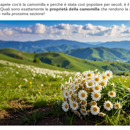
apete cos'è la camomilla e perché è stata così popolare per secoli, è 
 Quali sono esattamente le
proprietà della camomilla
che rendono la s
e nella prossima sezione!