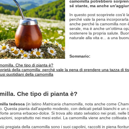
camomilla potrebbero sorpren
sé stante, ma anche un'aggiun
In questo post scoprirete cos'è la
perché vale la pena incorporarla 
anche perché la camomilla non è
serale, ma è anche un'ottima opzi
sostenere la propria salute. Buon
naturale alla vita e... a una buon
Sommario:
omilla. Che tipo di pianta è?
prietà della camomilla: perché vale la pena di prendere una tazza di ti
 usi quotidiani della camomilla
illa. Che tipo di pianta è?
illa tedesca
(in latino
Matricaria chamomilla
, nota anche come
Chamo
. Questa pianta dall'aspetto modesto, con delicati petali bianchi e un c
 forte aroma erbaceo-dolce. Si trova allo stato selvatico nei prati, nell
ivazioni, soprattutto nei mesi estivi. La camomilla viene anche coltivata
iù pregiata della camomilla sono i suoi capolini, raccolti in piena fiorit