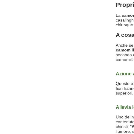
Propri
La
camom
casalinghi
chiunque a
A cosa
Anche se 
camomil
seconda de
camomilla
Azione a
Questo è 
fiori hann
superiori
Allevia 
Uno dei m
contenut
chiesti: "
A
l'umore, s