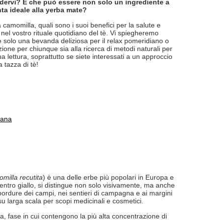
dervi? E che può essere non solo un ingrediente a
ta ideale alla yerba mate?
 camomilla, quali sono i suoi benefici per la salute e
nel vostro rituale quotidiano del tè. Vi spiegheremo
 solo una bevanda deliziosa per il relax pomeridiano o
one per chiunque sia alla ricerca di metodi naturali per
a lettura, soprattutto se siete interessati a un approccio
a tazza di tè!
sana
milla recutita
) è una delle erbe più popolari in Europa e
entro giallo, si distingue non solo visivamente, ma anche
e bordure dei campi, nei sentieri di campagna e ai margini
 su larga scala per scopi medicinali e cosmetici.
ura, fase in cui contengono la più alta concentrazione di