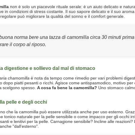
illa
non è solo un piacevole rituale serale: è un aiuto delicato e natura
ve in condizioni di stress costante. Il suo sapore delicato e il suo arom
egolare può migliorare la qualità del sonno e il comfort generale.
buona norma bere una tazza di camomilla circa 30 minuti prima d
are il corpo al riposo.
la digestione e sollievo dal mal di stomaco
aria chamomilla
è nota da tempo come rimedio per vari problemi digestiv
to dopo piatti pesanti o ricchi. Agisce come antispasmodico, motivo per c
 la scelgono spesso.
A cosa fa bene la camomilla?
Uno stomaco calmo e
la pelle e degli occhi
no che la camomilla può essere utilizzata anche per uso esterno. Grazie 
 tonico naturale per la pelle sensibile o come impacco per gli occhi irr
santi e lenitivi per la pelle. Carnagione sensibile? Incline alle reazioni
 anche "dall'esterno".