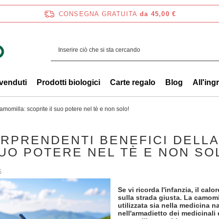
CONSEGNA GRATUITA
da 45,00 €
 venduti
Prodotti biologici
Carte regalo
Blog
All'ing
amomilla: scoprite il suo potere nel tè e non solo!
ORPRENDENTI BENEFICI DELL
SUO POTERE NEL TÈ E NON SO
6
Se vi ricorda l'infanzia, il calo
sulla strada giusta. La camomi
utilizzata sia nella medicina 
nell'armadietto dei medicinali