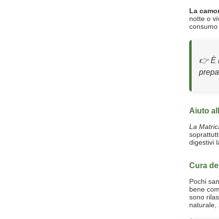
La camom
notte o vi
consumo r
👉 È 
prepar
Aiuto al
La Matric
soprattut
digestivi
Cura del
Pochi san
bene come
sono rilas
naturale,