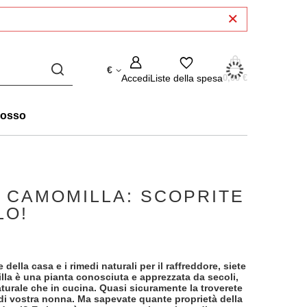
€
Accedi
Liste della spesa
0,00 €
rosso
A CAMOMILLA: SCOPRITE
LO!
re della casa e i rimedi naturali per il raffreddore, siete
lla è una pianta conosciuta e apprezzata da secoli,
naturale che in cucina. Quasi sicuramente la troverete
 di vostra nonna. Ma sapevate quante proprietà della