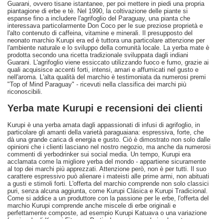
Guarani, ovvero tisane istantanee, per poi mettere in piedi una propria
piantagione di erbe e tè. Nel 1990, la coltivazione delle piante si
espanse fino a includere l'agrifoglio del Paraguay, una pianta che
interessava particolarmente Don Coco per le sue preziose proprietà e
l'alto contenuto di caffeina, vitamine e minerali. Il presupposto del
neonato marchio Kurupi era ed è tuttora una particolare attenzione per
l'ambiente naturale e lo sviluppo della comunità locale. La yerba mate è
prodotta secondo una ricetta tradizionale sviluppata dagli indiani
Guarani. L'agrifoglio viene essiccato utilizzando fuoco e fumo, grazie ai
quali acquisisce accenti forti, intensi, amari e affumicati nel gusto e
nell'aroma. L'alta qualità del marchio è testimoniata da numerosi premi
"Top of Mind Paraguay" - ricevuti nella classifica dei marchi più
riconoscibili.
Yerba mate Kurupi e recensioni dei clienti
Kurupi è una yerba amata dagli appassionati di infusi di agrifoglio, in
particolare gli amanti della varietà paraguaiana: espressiva, forte, che
dà una grande carica di energia e gusto. Ciò è dimostrato non solo dalle
opinioni che i clienti lasciano nel nostro negozio, ma anche da numerosi
commenti di yerbodrinker sui social media. Un tempo, Kurupi era
acclamata come la migliore yerba del mondo - appartiene sicuramente
al top dei marchi più apprezzati. Attenzione però, non è per tutti. Il suo
carattere espressivo può alienare i mateisti alle prime armi, non abituati
a gusti e stimoli forti. L'offerta del marchio comprende non solo classici
puri, senza alcuna aggiunta, come Kurupi Clásica e Kurupi Tradicional.
Come si addice a un produttore con la passione per le erbe, l'offerta del
marchio Kurupi comprende anche miscele di erbe originali e
perfettamente composte, ad esempio Kurupi Katuava o una variazione