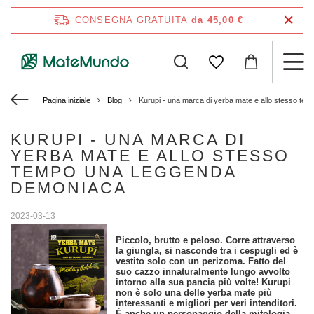
CONSEGNA GRATUITA
da 45,00 €
Pagina iniziale
Blog
Kurupi - una marca di yerba mate e allo stesso t
KURUPI - UNA MARCA DI
YERBA MATE E ALLO STESSO
TEMPO UNA LEGGENDA
DEMONIACA
2023-03-13
Piccolo, brutto e peloso. Corre attraverso
la giungla, si nasconde tra i cespugli ed è
vestito solo con un perizoma. Fatto del
suo cazzo innaturalmente lungo avvolto
intorno alla sua pancia più volte! Kurupi
non è solo una delle yerba mate più
interessanti e migliori per veri intenditori.
È anche un personaggio della mitologia