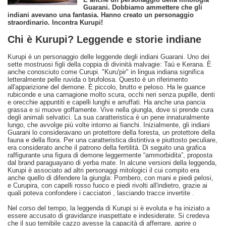
Guarani. Dobbiamo ammettere che gli
indiani avevano una fantasia. Hanno creato un personaggio
straordinario. Incontra Kurupi!
Chi è Kurupi? Leggende e storie indiane
Kurupi è un personaggio delle leggende degli indiani Guarani. Uno dei
sette mostruosi figli della coppia di divinità malvagie: Taú e Kerana. È
anche conosciuto come Curupi. "Kuru'pir" in lingua indiana significa
letteralmente pelle ruvida o brufolosa. Questo è un riferimento
all'apparizione del demone. È piccolo, brutto e peloso. Ha le guance
rubiconde e una carnagione molto scura, occhi neri senza pupille, denti
e orecchie appuntiti e capelli lunghi e arruffati. Ha anche una pancia
grassa e si muove goffamente. Vive nella giungla, dove si prende cura
degli animali selvatici. La sua caratteristica è un pene innaturalmente
lungo, che avvolge più volte intorno ai fianchi. Inizialmente, gli indiani
Guarani lo consideravano un protettore della foresta, un protettore della
fauna e della flora. Per una caratteristica distintiva e piuttosto peculiare,
era considerato anche il patrono della fertilità. Di seguito una grafica
raffigurante una figura di demone leggermente “ammorbidita”, proposta
dal brand paraguayano di yerba mate. In alcune versioni della leggenda,
Kurupi è associato ad altri personaggi mitologici il cui compito era
anche quello di difendere la giungla: Pombero, con mani e piedi pelosi,
e Curupira, con capelli rosso fuoco e piedi rivolti all'indietro, grazie ai
quali poteva confondere i cacciatori , lasciando tracce invertite .
Nel corso del tempo, la leggenda di Kurupi si è evoluta e ha iniziato a
essere accusato di gravidanze inaspettate e indesiderate. Si credeva
che il suo temibile cazzo avesse la capacità di afferrare, aprire o