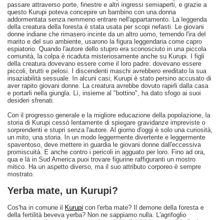
passare attraverso porte, finestre e altri ingressi semiaperti, e grazie a
questo Kurupi poteva concepire un bambino con una donna
addormentata senza nemmeno entrare nell'appartamento. La leggenda
della creatura della foresta è stata usata per scopi nefasti. Le giovani
donne indiane che rimasero incinte da un altro uomo, temendo l'ira del
marito e del suo ambiente, usarono la figura leggendaria come capro
espiatorio. Quando l'autore dello stupro era sconosciuto in una piccola
comunità, la colpa è ricaduta misteriosamente anche su Kurupi. I figli
della creatura dovevano essere come il loro padre: dovevano essere
piccoli, brutti e pelosi. I discendenti maschi avrebbero ereditato la sua
insaziabilità sessuale. In alcuni casi, Kurupi è stato persino accusato di
aver rapito giovani donne. La creatura avrebbe dovuto rapirli dalla casa
e portarli nella giungla. Lì, insieme al "bottino", ha dato sfogo ai suoi
desideri sfrenati.
Con il progresso generale e la migliore educazione della popolazione, la
storia di Kurupi cessò lentamente di spiegare gravidanze impreviste o
sorprendenti e stupri senza l'autore. Al giorno d'oggi è solo una curiosità,
un mito, una storia. In un modo leggermente divertente e leggermente
spaventoso, deve mettere in guardia le giovani donne dall'eccessiva
promiscuità. E anche contro i pericoli in agguato per loro. Fino ad ora,
qua e là in Sud America puoi trovare figurine raffiguranti un mostro
mitico. Ha un aspetto diverso, ma il suo attributo corporeo è sempre
mostrato.
Yerba mate, un Kurupi?
Cos'ha in comune il
Kurupi
con l'erba mate? Il demone della foresta e
della fertilità beveva yerba? Non ne sappiamo nulla. L'agrifoglio