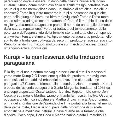
paraguaiano doveva essere un dono delle divinità buone agli indiani
Guarani. Kurupi come mostruoso figlio di spiriti maligni potrebbe aver
paura di questo meraviglioso dono, un simbolo di amicizia. Ma chi lo
conosce? Forse in questo momento Kurupi si nasconde da qualche
parte nella giungla e beve una birra meravigliosa? Forse è l'erba mate
che lo stimola ad agire così attivamente? Perché il marchio di una delle
migliori yerba mate paraguaiane prende il nome da un terribile demone
dalla cattiva reputazione? Forse si trattava del temperamento, della
potenza e dell'espressività della terribile storia indiana, che corrisponde
alla yerba intensa e stimolante, tipicamente paraguaiana, prodotta nello
spirito della tradizione coltivata da secoli. Il produttore tace sul suo sito
Web, fornendo informazioni molto brevi sul marchio che crea. Quindi
rimangono solo supposizioni.
Kurupi - la quintessenza della tradizione
paraguaiana
È la figura di una creatura malvagia e peculiare dietro il successo di
yerba mate Kurupi? O l'eccellente qualità del prodotto, meravigliose
composizioni con additivi erboristici e devozione alla tradizione
paraguaiana? Ci concentriamo sulla seconda opzione. Il marchio Kurupi
è opera dell'azienda paraguaiana Santa Margarita, fondata nel 1985 da
una coppia sposata: Oscar Esteban Benitez Rapetti, noto come Don
Coco, e sua moglie Martha. Erano entrambi farmacisti. Inoltre, Oscar si
occupava di chimica industriale e Martha di biochimica. Ancor prima,
prima della fondazione dell'azienda che li ha portati alla fama nel mondo
della yerba mate, Oscar si occupava della produzione di miscele
erboristiche e medicinali naturali a base di erbe nella farmacia che
dirigeva. Poco dopo, Don Coco e Martha hanno creato il marchio Té