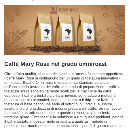
Caffè Mary Rose nel grado omniroast
Oltre all'alta qualità, al gusto delizioso e all'aroma follemente appetitoso,
i caffè Mary Rose si distinguono per un grado di tostatura innovativo -
omniroast. Il caffè Omniroast è versatile. Lo standard consiste
nell'abbinare la tostatura del caffè al metodo di preparazione. I caffè a
tostatura scura sono solitamente scelti per le macchine da caffè
espresso. I caffè a tostatura chiara, invece, sono adatti a metodi di
preparazione più alternativi, come il chemex o il drip. I tre livelli di
tostatura di base hanno una serie di sottotipi più precisi e, inoltre,
esistono più di una dozzina di modi di preparare il caffè. Se non avete
familiarità con tutti questi nomi e queste opzioni, la vostra testa
potrebbe girare. Omniroast è la soluzione a tutti questi problemi, perché
il caffè tostato in questo modo si adatta a qualsiasi metodo di
preparazione, mantenendo le sue eccezionali qualità di gusto e aroma.