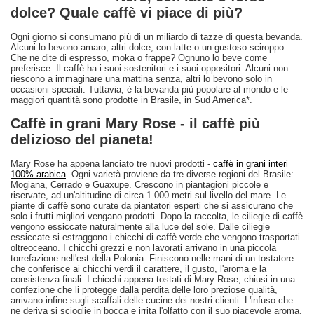
dolce? Quale caffè vi piace di più?
Ogni giorno si consumano più di un miliardo di tazze di questa bevanda.
Alcuni lo bevono amaro, altri dolce, con latte o un gustoso sciroppo.
Che ne dite di espresso, moka o frappe? Ognuno lo beve come
preferisce. Il caffè ha i suoi sostenitori e i suoi oppositori. Alcuni non
riescono a immaginare una mattina senza, altri lo bevono solo in
occasioni speciali. Tuttavia, è la bevanda più popolare al mondo e le
maggiori quantità sono prodotte in Brasile, in Sud America*.
Caffè in grani Mary Rose - il caffè più
delizioso del pianeta!
Mary Rose ha appena lanciato tre nuovi prodotti -
caffè in grani interi
100% arabica
. Ogni varietà proviene da tre diverse regioni del Brasile:
Mogiana, Cerrado e Guaxupe. Crescono in piantagioni piccole e
riservate, ad un'altitudine di circa 1.000 metri sul livello del mare. Le
piante di caffè sono curate da piantatori esperti che si assicurano che
solo i frutti migliori vengano prodotti. Dopo la raccolta, le ciliegie di caffè
vengono essiccate naturalmente alla luce del sole. Dalle ciliegie
essiccate si estraggono i chicchi di caffè verde che vengono trasportati
oltreoceano. I chicchi grezzi e non lavorati arrivano in una piccola
torrefazione nell'est della Polonia. Finiscono nelle mani di un tostatore
che conferisce ai chicchi verdi il carattere, il gusto, l'aroma e la
consistenza finali. I chicchi appena tostati di Mary Rose, chiusi in una
confezione che li protegge dalla perdita delle loro preziose qualità,
arrivano infine sugli scaffali delle cucine dei nostri clienti. L'infuso che
ne deriva si scioglie in bocca e irrita l'olfatto con il suo piacevole aroma.