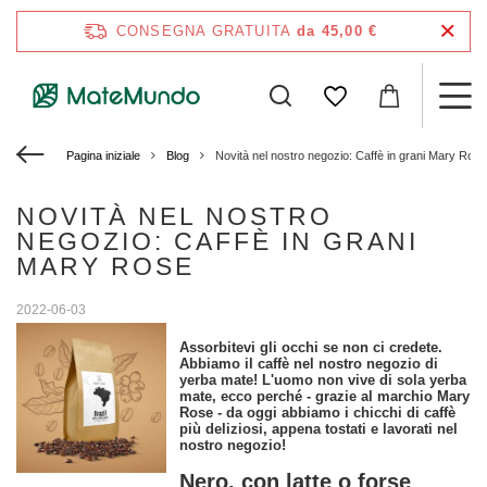
CONSEGNA GRATUITA
da 45,00 €
Pagina iniziale
Blog
Novità nel nostro negozio: Caffè in grani Mary Rose
NOVITÀ NEL NOSTRO
NEGOZIO: CAFFÈ IN GRANI
MARY ROSE
2022-06-03
Assorbitevi gli occhi se non ci credete.
Abbiamo il caffè nel nostro negozio di
yerba mate! L'uomo non vive di sola yerba
mate, ecco perché - grazie al marchio Mary
Rose - da oggi abbiamo i chicchi di caffè
più deliziosi, appena tostati e lavorati nel
nostro negozio!
Nero, con latte o forse