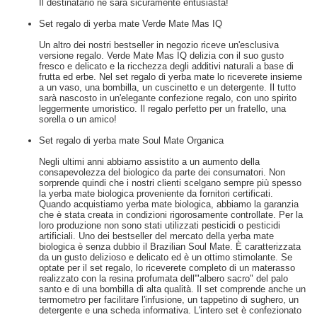
Il destinatario ne sarà sicuramente entusiasta!
Set regalo di yerba mate Verde Mate Mas IQ
Un altro dei nostri bestseller in negozio riceve un'esclusiva
versione regalo. Verde Mate Mas IQ delizia con il suo gusto
fresco e delicato e la ricchezza degli additivi naturali a base di
frutta ed erbe. Nel set regalo di yerba mate lo riceverete insieme
a un vaso, una bombilla, un cuscinetto e un detergente. Il tutto
sarà nascosto in un'elegante confezione regalo, con uno spirito
leggermente umoristico. Il regalo perfetto per un fratello, una
sorella o un amico!
Set regalo di yerba mate Soul Mate Organica
Negli ultimi anni abbiamo assistito a un aumento della
consapevolezza del biologico da parte dei consumatori. Non
sorprende quindi che i nostri clienti scelgano sempre più spesso
la yerba mate biologica proveniente da fornitori certificati.
Quando acquistiamo yerba mate biologica, abbiamo la garanzia
che è stata creata in condizioni rigorosamente controllate. Per la
loro produzione non sono stati utilizzati pesticidi o pesticidi
artificiali. Uno dei bestseller del mercato della yerba mate
biologica è senza dubbio il Brazilian Soul Mate. È caratterizzata
da un gusto delizioso e delicato ed è un ottimo stimolante. Se
optate per il set regalo, lo riceverete completo di un materasso
realizzato con la resina profumata dell'"albero sacro" del palo
santo e di una bombilla di alta qualità. Il set comprende anche un
termometro per facilitare l'infusione, un tappetino di sughero, un
detergente e una scheda informativa. L'intero set è confezionato