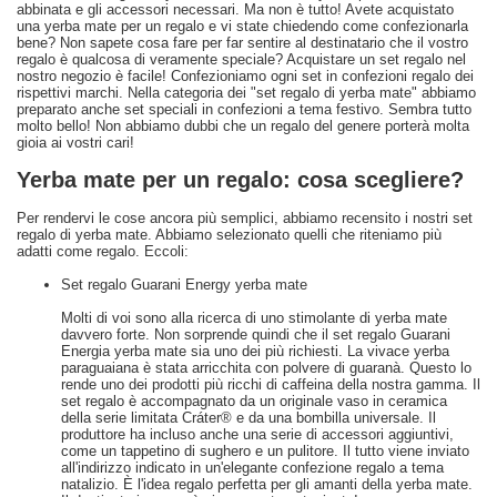
abbinata e gli accessori necessari. Ma non è tutto! Avete acquistato
una yerba mate per un regalo e vi state chiedendo come confezionarla
bene? Non sapete cosa fare per far sentire al destinatario che il vostro
regalo è qualcosa di veramente speciale? Acquistare un set regalo nel
nostro negozio è facile! Confezioniamo ogni set in confezioni regalo dei
rispettivi marchi. Nella categoria dei "set regalo di yerba mate" abbiamo
preparato anche set speciali in confezioni a tema festivo. Sembra tutto
molto bello! Non abbiamo dubbi che un regalo del genere porterà molta
gioia ai vostri cari!
Yerba mate per un regalo: cosa scegliere?
Per rendervi le cose ancora più semplici, abbiamo recensito i nostri set
regalo di yerba mate. Abbiamo selezionato quelli che riteniamo più
adatti come regalo. Eccoli:
Set regalo Guarani Energy yerba mate
Molti di voi sono alla ricerca di uno stimolante di yerba mate
davvero forte. Non sorprende quindi che il set regalo Guarani
Energia yerba mate sia uno dei più richiesti. La vivace yerba
paraguaiana è stata arricchita con polvere di guaranà. Questo lo
rende uno dei prodotti più ricchi di caffeina della nostra gamma. Il
set regalo è accompagnato da un originale vaso in ceramica
della serie limitata Cráter® e da una bombilla universale. Il
produttore ha incluso anche una serie di accessori aggiuntivi,
come un tappetino di sughero e un pulitore. Il tutto viene inviato
all'indirizzo indicato in un'elegante confezione regalo a tema
natalizio. È l'idea regalo perfetta per gli amanti della yerba mate.