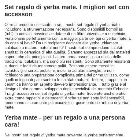
Set regalo di yerba mate. I migliori set con
accessori
Oltre al prodotto essiccato in sé, i nostri set regalo di yerba mate
includono la strumentazione necessaria. Sono disponibili bombillas
(tubi) in acciaio inossidabile dotate di un filtro universale a cucchiaio.
Funzionano perfettamente con la maggior parte dei tipi di yerba mate. E
da cosa si beve? Da un recipiente dedicato alla yerba, chiamato
calabash o matero, naturalmente! I nostri set comprendono calafati
smaltati in ceramica di alta qualità. Saranno apprezzati sia dai mateisti
esperti che dai principianti. La loro forma assomiglia a quella delle
tradizionali calabash, ma sono più resistenti. Sono altamente resistenti
ai danni e facili da mantenere puliti. Possono essere messi in
lavastoviglie senza problemi, insieme ad altre stoviglie, e non
richiedono una preparazione complicata prima del primo utilizzo, come
quelli in legno di palo santo o le calafate naturali. Inoltre, i tappetini in
ceramica hanno un aspetto davvero impressionante. Il tutto grazie al
design di alta gamma sviluppato dagli specialisti del marchio Cebador.
Tra gli accessori dei set regalo di yerba mate, troverete anche pratici
extra come tappetini e detergenti. Anche se non sono indispensabili,
renderanno sicuramente più piacevole il godimento dell'infuso di yerba
mate.
Yerba mate - per un regalo a una persona
cara!
Nei nostri set regalo di yerba mate troverete la yerba perfettamente