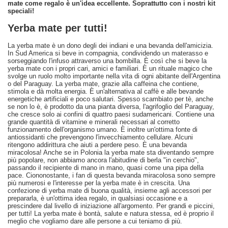
mate come regalo è un'idea eccellente. Soprattutto con i nostri kit
speciali!
Yerba mate per tutti!
La yerba mate è un dono degli dei indiani e una bevanda dell'amicizia.
In Sud America si beve in compagnia, condividendo un materasso e
sorseggiando l'infuso attraverso una bombilla. È così che si beve la
yerba mate con i propri cari, amici e familiari. È un rituale magico che
svolge un ruolo molto importante nella vita di ogni abitante dell'Argentina
o del Paraguay. La yerba mate, grazie alla caffeina che contiene,
stimola e dà molta energia. È un'alternativa al caffè e alle bevande
energetiche artificiali e poco salutari. Spesso scambiato per tè, anche
se non lo è, è prodotto da una pianta diversa, l'agrifoglio del Paraguay,
che cresce solo ai confini di quattro paesi sudamericani. Contiene una
grande quantità di vitamine e minerali necessari al corretto
funzionamento dell'organismo umano. È inoltre un'ottima fonte di
antiossidanti che prevengono l'invecchiamento cellulare. Alcuni
ritengono addirittura che aiuti a perdere peso. È una bevanda
miracolosa! Anche se in Polonia la yerba mate sta diventando sempre
più popolare, non abbiamo ancora l'abitudine di berla "in cerchio",
passando il recipiente di mano in mano, quasi come una pipa della
pace. Ciononostante, i fan di questa bevanda miracolosa sono sempre
più numerosi e l'interesse per la yerba mate è in crescita. Una
confezione di yerba mate di buona qualità, insieme agli accessori per
prepararla, è un'ottima idea regalo, in qualsiasi occasione e a
prescindere dal livello di iniziazione all'argomento. Per grandi e piccini,
per tutti! La yerba mate è bontà, salute e natura stessa, ed è proprio il
meglio che vogliamo dare alle persone a cui teniamo di più.