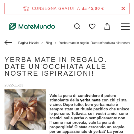
CONSEGNA GRATUITA
da 45,00 €
Pagina iniziale
Blog
Yerba mate in regalo. Date un'occhiata alle nostre is
YERBA MATE IN REGALO.
DATE UN'OCCHIATA ALLE
NOSTRE ISPIRAZIONI!
2022-11-23
Vale la pena di condividere il potere
stimolante della
yerba mate
con chi ci sta
vicino. Dopo tutto, bere yerba mate è
sempre stato un rituale pacifico che unisce
le persone. Tuttavia, se i vostri amici sono
scettici sulla yerba o semplicemente non
l'hanno mai provata, vale la pena di
proporgliela! O state cercando un regalo
per un appassionato di yerba? La yerba