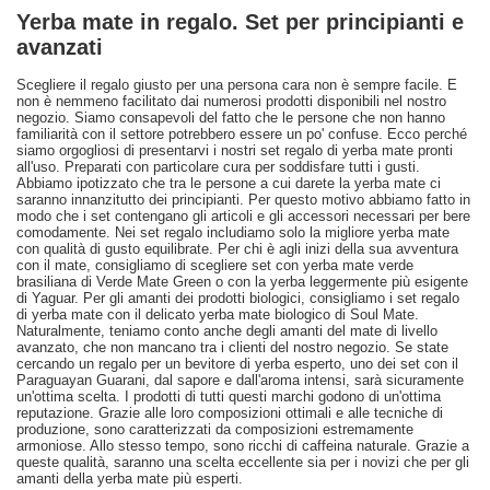
Yerba mate in regalo. Set per principianti e
avanzati
Scegliere il regalo giusto per una persona cara non è sempre facile. E
non è nemmeno facilitato dai numerosi prodotti disponibili nel nostro
negozio. Siamo consapevoli del fatto che le persone che non hanno
familiarità con il settore potrebbero essere un po' confuse. Ecco perché
siamo orgogliosi di presentarvi i nostri set regalo di yerba mate pronti
all'uso. Preparati con particolare cura per soddisfare tutti i gusti.
Abbiamo ipotizzato che tra le persone a cui darete la yerba mate ci
saranno innanzitutto dei principianti. Per questo motivo abbiamo fatto in
modo che i set contengano gli articoli e gli accessori necessari per bere
comodamente. Nei set regalo includiamo solo la migliore yerba mate
con qualità di gusto equilibrate. Per chi è agli inizi della sua avventura
con il mate, consigliamo di scegliere set con yerba mate verde
brasiliana di Verde Mate Green o con la yerba leggermente più esigente
di Yaguar. Per gli amanti dei prodotti biologici, consigliamo i set regalo
di yerba mate con il delicato yerba mate biologico di Soul Mate.
Naturalmente, teniamo conto anche degli amanti del mate di livello
avanzato, che non mancano tra i clienti del nostro negozio. Se state
cercando un regalo per un bevitore di yerba esperto, uno dei set con il
Paraguayan Guarani, dal sapore e dall'aroma intensi, sarà sicuramente
un'ottima scelta. I prodotti di tutti questi marchi godono di un'ottima
reputazione. Grazie alle loro composizioni ottimali e alle tecniche di
produzione, sono caratterizzati da composizioni estremamente
armoniose. Allo stesso tempo, sono ricchi di caffeina naturale. Grazie a
queste qualità, saranno una scelta eccellente sia per i novizi che per gli
amanti della yerba mate più esperti.