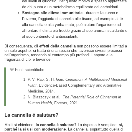
dei livelli di glucosio. Per questo motivo è spesso apprezzata
da chi punta a un metabolismo equilibrato dei carboidrati.
Sostegno alle difese immunitarie
- durante l'autunno e
l'inverno, l'aggiunta di cannella alle tisane, ad esempio al tè
alla cannella o alla yerba mate, può aiutare l'organismo ad
affrontare il clima più freddo grazie al suo aroma riscaldante e
al suo contenuto di antiossidanti.
Di conseguenza, gli
effetti della cannella
non possono essere limitati a
un solo aspetto: si tratta di una spezia che favorisce diversi processi
nell'organismo, rendendo al contempo più profondi il sapore e la
fragranza di cibi e bevande.
💬 Fonti scientifiche:
P. V. Rao, S. H. Gan,
Cinnamon: A Multifaceted Medicinal
Plant
, Evidence‑Based Complementary and Alternative
Medicine, 2014.
N. Błaszczyk et al.,
The Potential Role of Cinnamon in
Human Health
, Forests, 2021.
La cannella è salutare?
Molti si chiedono:
la cannella è salutare?
La risposta è semplice:
sì,
purché la si usi con moderazione
. La cannella, soprattutto quella di