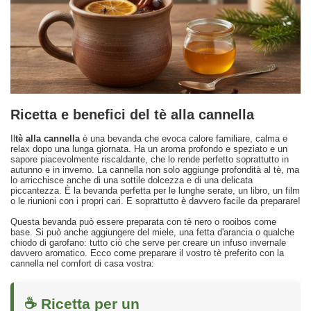
Ricetta e benefici del tè alla cannella
Il
tè alla cannella
è una bevanda che evoca calore familiare, calma e
relax dopo una lunga giornata. Ha un aroma profondo e speziato e un
sapore piacevolmente riscaldante, che lo rende perfetto soprattutto in
autunno e in inverno. La cannella non solo aggiunge profondità al tè, ma
lo arricchisce anche di una sottile dolcezza e di una delicata
piccantezza. È la bevanda perfetta per le lunghe serate, un libro, un film
o le riunioni con i propri cari. E soprattutto è davvero facile da preparare!
Questa bevanda può essere preparata con tè nero o rooibos come
base. Si può anche aggiungere del miele, una fetta d'arancia o qualche
chiodo di garofano: tutto ciò che serve per creare un infuso invernale
davvero aromatico. Ecco come preparare il vostro tè preferito con la
cannella nel comfort di casa vostra:
☕ Ricetta per un