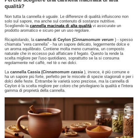
qualità?
Non tutta la cannella è uguale. Le differenze di qualità influiscono non
solo sul sapore, ma anche sul contenuto di sostanze nutritive.
Scegliendo la
cannella macinata di alta qualità
vi assicurate un
prodotto aromatico e sicuro per un uso regolare.
Ricapitolando, la
cannella di Ceylon (
Cinnamomum verum
) - spesso
chiamata "vera cannella" - ha un sapore delicato, leggermente dolce e
un aroma equilibrato. Contiene molta meno cumarina, un composto
naturale che in eccesso può affaticare il fegato. Questo la rende la
scelta migliore per l'uso quotidiano, soprattutto se la si consuma
regolarmente nel caffè, nel tè o nei dolci.
La
cannella Cassia (
Cinnamomum cassia
), invece, è più comune e
ha un sapore più forte, perfetto per le miscele di spezie stagionali e per i
dolci delle feste. Entrambe le varietà sono preziose, ma la cannella di
Ceylon è la scelta migliore per coloro che privilegiano la qualità e l'intera
gamma di proprietà della cannella.