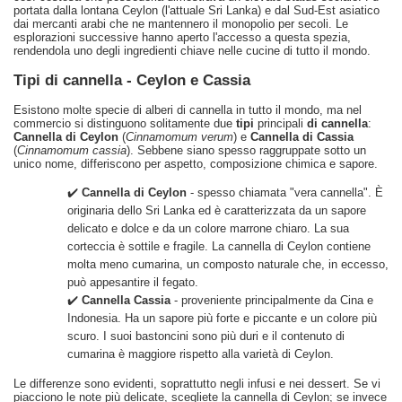
portata dalla lontana Ceylon (l'attuale Sri Lanka) e dal Sud-Est asiatico
dai mercanti arabi che ne mantennero il monopolio per secoli. Le
esplorazioni successive hanno aperto l'accesso a questa spezia,
rendendola uno degli ingredienti chiave nelle cucine di tutto il mondo.
Tipi di cannella - Ceylon e Cassia
Esistono molte specie di alberi di cannella in tutto il mondo, ma nel
commercio si distinguono solitamente due
tipi
principali
di cannella
:
Cannella di Ceylon
(
Cinnamomum verum
) e
Cannella di Cassia
(
Cinnamomum cassia
). Sebbene siano spesso raggruppate sotto un
unico nome, differiscono per aspetto, composizione chimica e sapore.
✔️
Cannella di Ceylon
- spesso chiamata "vera cannella". È
originaria dello Sri Lanka ed è caratterizzata da un sapore
delicato e dolce e da un colore marrone chiaro. La sua
corteccia è sottile e fragile. La cannella di Ceylon contiene
molta meno cumarina, un composto naturale che, in eccesso,
può appesantire il fegato.
✔️
Cannella Cassia
- proveniente principalmente da Cina e
Indonesia. Ha un sapore più forte e piccante e un colore più
scuro. I suoi bastoncini sono più duri e il contenuto di
cumarina è maggiore rispetto alla varietà di Ceylon.
Le differenze sono evidenti, soprattutto negli infusi e nei dessert. Se vi
piacciono le note più delicate, scegliete la cannella di Ceylon; se invece