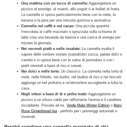
Una mattina con un tocco di cannella:
Aggiungetene un
pizzico al porridge, al muesli, allo yogurt o ai frullati di frutta.
La cannella si sposa particolarmente bene con la mela, la
banana e la pera per una miscela gustosa e aromatica.
Cannella nel caffè e nel cacao:
Una piccola quantità
mescolata al caffè macinato o spruzzata sulla schiuma di
latte crea una bevanda da barista e una carica di energia per
iniziare la giornata.
Nei secondi piatti e nelle insalate:
La cannella esalta il
sapore delle verdure stufate (soprattutto zucca, patate dolci e
carote) e si sposa bene con le salse di pomodoro o con i
piatti orientali a base di riso e cereali.
Nei dolci e nelle torte:
Un classico. La cannella nella torta di
mele, nelle frittelle, nei budini, nel budino di riso o nei biscotti
aggiunge un bel profumo e un'atmosfera accogliente a tutta la
casa.
Negli infusi a base di tè e yerba mate:
Aggiungetene un
pizzico a un infuso caldo per rafforzarne l'aroma e il carattere
riscaldante. Provate ad es.
Verde Mate Winter Edition
o
Mary
Rose Gingerbread tea
- perfetto per i pomeriggi autunnali e
invernali.
Perché scegliere una cannella macinata di alta