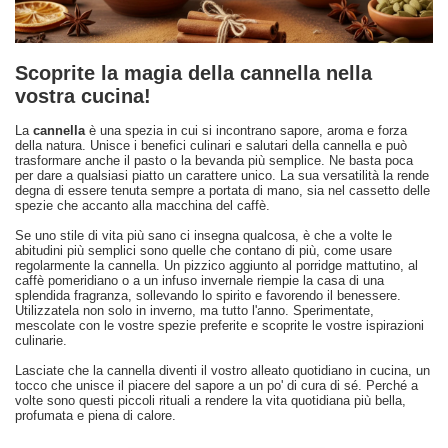
Scoprite la magia della cannella nella
vostra cucina!
La
cannella
è una spezia in cui si incontrano sapore, aroma e forza
della natura. Unisce i benefici culinari e salutari della cannella e può
trasformare anche il pasto o la bevanda più semplice. Ne basta poca
per dare a qualsiasi piatto un carattere unico. La sua versatilità la rende
degna di essere tenuta sempre a portata di mano, sia nel cassetto delle
spezie che accanto alla macchina del caffè.
Se uno stile di vita più sano ci insegna qualcosa, è che a volte le
abitudini più semplici sono quelle che contano di più, come usare
regolarmente la cannella. Un pizzico aggiunto al porridge mattutino, al
caffè pomeridiano o a un infuso invernale riempie la casa di una
splendida fragranza, sollevando lo spirito e favorendo il benessere.
Utilizzatela non solo in inverno, ma tutto l'anno. Sperimentate,
mescolate con le vostre spezie preferite e scoprite le vostre ispirazioni
culinarie.
Lasciate che la cannella diventi il vostro alleato quotidiano in cucina, un
tocco che unisce il piacere del sapore a un po' di cura di sé. Perché a
volte sono questi piccoli rituali a rendere la vita quotidiana più bella,
profumata e piena di calore.