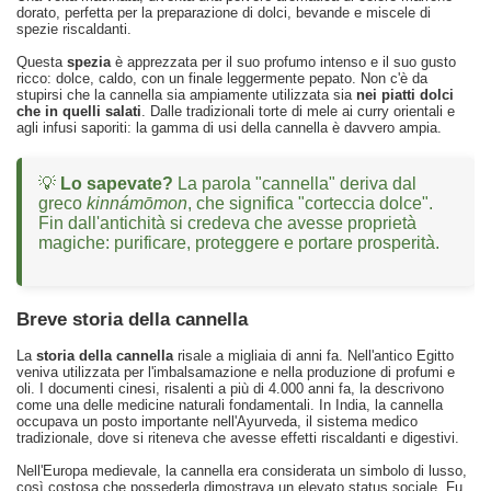
dorato, perfetta per la preparazione di dolci, bevande e miscele di
spezie riscaldanti.
Questa
spezia
è apprezzata per il suo profumo intenso e il suo gusto
ricco: dolce, caldo, con un finale leggermente pepato. Non c'è da
stupirsi che la cannella sia ampiamente utilizzata sia
nei piatti dolci
che in quelli salati
. Dalle tradizionali torte di mele ai curry orientali e
agli infusi saporiti: la gamma di usi della cannella è davvero ampia.
💡
Lo sapevate?
La parola "cannella" deriva dal
greco
kinnámōmon
, che significa "corteccia dolce".
Fin dall'antichità si credeva che avesse proprietà
magiche: purificare, proteggere e portare prosperità.
Breve storia della cannella
La
storia della cannella
risale a migliaia di anni fa. Nell'antico Egitto
veniva utilizzata per l'imbalsamazione e nella produzione di profumi e
oli. I documenti cinesi, risalenti a più di 4.000 anni fa, la descrivono
come una delle medicine naturali fondamentali. In India, la cannella
occupava un posto importante nell'Ayurveda, il sistema medico
tradizionale, dove si riteneva che avesse effetti riscaldanti e digestivi.
Nell'Europa medievale, la cannella era considerata un simbolo di lusso,
così costosa che possederla dimostrava un elevato status sociale. Fu