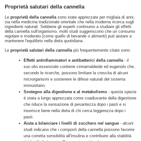
Proprietà salutari della cannella
Le
proprietà della cannella
sono state apprezzate per migliaia di anni,
sia nella medicina tradizionale orientale che nella moderna ricerca sugli
ingredienti naturali. Sebbene gli esperti continuino a studiare gli effetti
della cannella sull'organismo, molti studi suggeriscono che un consumo
regolare e moderato (come quello di bevande o alimenti) può aiutare a
mantenere l'equilibrio nella dieta quotidiana.
Le
proprietà salutari della cannella
più frequentemente citate sono:
Effetti antinfiammatori e antibatterici della cannella
- il
suo olio essenziale contiene cinnamaldeide ed eugenolo che,
secondo le ricerche, possono limitare la crescita di alcuni
microrganismi e sostenere le difese naturali del sistema
immunitario.
Sostegno alla digestione e al metabolismo
- questa spezia
è stata a lungo apprezzata come coadiuvante della digestione
che riduce la sensazione di pesantezza dopo i pasti e si
inserisce bene nella dieta di chi cerca leggerezza dopo i
pasti.
Aiuta a bilanciare i livelli di zucchero nel sangue
- alcuni
studi indicano che i composti della cannella possono favorire
una corretta sensibilità all'insulina e contribuire alla stabilità