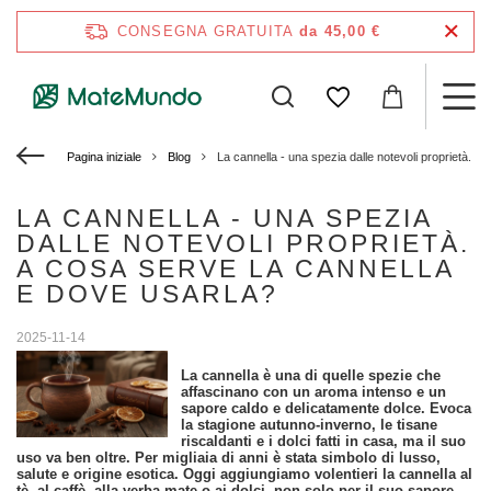
CONSEGNA GRATUITA
da 45,00 €
Pagina iniziale
Blog
La cannella - una spezia dalle notevoli proprietà. a
LA CANNELLA - UNA SPEZIA
DALLE NOTEVOLI PROPRIETÀ.
A COSA SERVE LA CANNELLA
E DOVE USARLA?
2025-11-14
La cannella è una di quelle spezie che
affascinano con un aroma intenso e un
sapore caldo e delicatamente dolce. Evoca
la stagione autunno-inverno, le tisane
riscaldanti e i dolci fatti in casa, ma il suo
uso va ben oltre. Per migliaia di anni è stata simbolo di lusso,
salute e origine esotica. Oggi aggiungiamo volentieri la cannella al
tè, al caffè, alla yerba mate o ai dolci, non solo per il suo sapore,