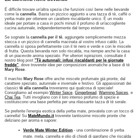
È difficile trovare un'altra spezia che funzioni così bene nelle bevande
come la
cannella
. Basta un pizzico aggiunto a una tazza di tè, caffè o
yerba mate per ottenere un carattere riscaldante unico. È un modo
ideale per portare a casa in pochi minuti il profumo di un'accogliente
cucina autunnale, indipendentemente dal tempo esterno.
Se sognate la
cannella per il tè
, aggiungete semplicemente mezza
stecca o un pizzico di cannella macinata al vostro infuso caldo. La
cannella si sposa perfettamente con il tè nero e verde e con le miscele
di frutta. Questa bevanda non solo riscalda, ma riempie anche la casa
di un piacevole aroma speziato. Per ulteriori ispirazioni, consultate il
nostro blog post
"Tè autunnali: infusi riscaldanti per le giornate
fredde"
, dove troverete idee per composizioni aromatiche a base di tè
Mary Rose
.
Il marchio
Mary Rose
offre anche miscele profumate già pronte, dal
carattere speziato, autunnale e invernale e festivo. Gli appassionati dei
classici
tè alla cannella
troveranno qui qualcosa di speciale!
Consigliamo ad esempio
Winter Spice
,
Gingerbread
,
Warming Spices
, e
Chai Tea
. Tutti invogliano con il loro intenso profumo di spezie e
costituiscono una base perfetta per una rilassante tazza di tè serale.
Se preferite l'energia esotica della yerba mate, provatela con un tocco di
cannella! Su
MateMundo.it
troverete tantissime miscele pronte che
deliziano per aroma e sapore:
Verde Mate Winter Edition
- una combinazione di yerba
mate, mela, cannella e olio di chiodi di garofano che riscalda