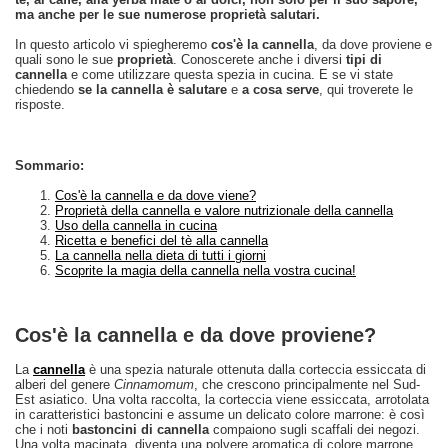
ma anche per le sue numerose proprietà salutari.
In questo articolo vi spiegheremo
cos'è la cannella
, da dove proviene e
quali sono le sue
proprietà
. Conoscerete anche i diversi
tipi di
cannella
e come utilizzare questa spezia in cucina. E se vi state
chiedendo
se la cannella è salutare
e
a cosa serve
, qui troverete le
risposte.
Sommario:
Cos'è la cannella e da dove viene?
Proprietà della cannella e valore nutrizionale della cannella
Uso della cannella in cucina
Ricetta e benefici del tè alla cannella
La cannella nella dieta di tutti i giorni
Scoprite la magia della cannella nella vostra cucina!
Cos'è la cannella e da dove proviene?
La
cannella
è una spezia naturale ottenuta dalla corteccia essiccata di
alberi del genere
Cinnamomum
, che crescono principalmente nel Sud-
Est asiatico. Una volta raccolta, la corteccia viene essiccata, arrotolata
in caratteristici bastoncini e assume un delicato colore marrone: è così
che i noti
bastoncini di cannella
compaiono sugli scaffali dei negozi.
Una volta macinata, diventa una polvere aromatica di colore marrone