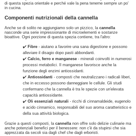
di questa spezia orientale e perché vale la pena tenerne sempre un po'
in cucina.
Componenti nutrizionali della cannella
Anche se di solito ne aggiungiamo solo un pizzico, la
cannella
nasconde una serie impressionante di microelementi e sostanze
bioattive. Ogni porzione di questa spezia contiene, tra l'altro:
✔️
Fibre
- aiutano a favorire una sana digestione e possono
alleviare il disagio dopo pasti abbondanti.
✔️
Calcio, ferro e manganese
- minerali coinvolti in numerosi
processi metabolici. Il manganese favorisce anche la
funzione degli enzimi antiossidanti.
✔️
Antiossidanti
- composti che neutralizzano i radicali liberi,
che in eccesso possono danneggiare le cellule. Gli studi
confermano che la cannella è tra le spezie con un'elevata
capacità antiossidante.
✔️
Oli essenziali naturali
- ricchi di cinnamaldeide, eugenolo
e acido cinnamico, responsabili del suo aroma caratteristico e
della sua attività biologica.
Grazie a questi composti, la
cannella
non offre solo delizie culinarie ma
anche potenziali benefici per il benessere: non c'è da stupirsi che sia
apprezzata da secoli sia dagli chef che dagli erboristi.