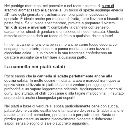
Nel porridge mattutino, nei pancake o nei toast spalmati di
burro di
arachidi aromatizzato alla cannella
, un tocco di spezie aggiunge energia
all'inizio della giornata e trasforma semplici pasti in qualcosa di
speciale. È ideale anche per mousse di frutta, torte lievitate o biscotti di
pasta frolla. Se vi piace sperimentare, provate a preparare il vostro
"mix di spezie invernali
": combinate la cannella con zenzero,
cardamomo, chiodi di garofano e un pizzico di noce moscata. Questa
miscela aromatica darà un tocco di festa a qualsiasi dolce o latte!
Infine, la cannella funziona benissimo anche come tocco decorativo:
cospargetela su torte, dessert o panna montata su una tazza di
cioccolata calda. Il suo colore e la sua fragranza conferiscono un
carattere accogliente e familiare a qualsiasi piatto.
La cannella nei piatti salati
Pochi sanno che la
cannella si adatta perfettamente anche alla
cucina salata
. In molte cucine - indiana, araba e marocchina - questa
spezia viene utilizzata in piatti di carne e verdure per aggiungere
profondità e un sapore leggermente orientale. Aggiungetene un tocco al
curry, allo stufato, al chilli con carne o alla tagine marocchina: il risultato
sorprenderà anche i buongustai più esperti!
Nei piatti a base di verdure si sposa particolarmente bene con zucca,
patate dolci e carote, esaltandone la naturale dolcezza. Si abbina anche
a salse a base di pomodoro, per la pasta o per piatti unici. Basta un
pizzico per creare un aroma piacevolmente piccante e rinfrescare i
sapori senza bisogno di sale o zucchero aggiuntivi.