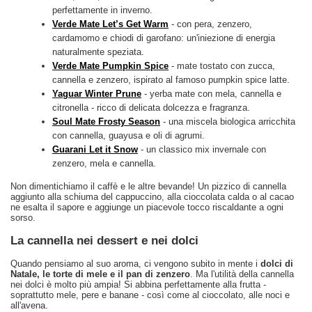
perfettamente in inverno.
Verde Mate Let’s Get Warm
- con pera, zenzero,
cardamomo e chiodi di garofano: un'iniezione di energia
naturalmente speziata.
Verde Mate Pumpkin Spice
- mate tostato con zucca,
cannella e zenzero, ispirato al famoso pumpkin spice latte.
Yaguar Winter Prune
- yerba mate con mela, cannella e
citronella - ricco di delicata dolcezza e fragranza.
Soul Mate Frosty Season
- una miscela biologica arricchita
con cannella, guayusa e oli di agrumi.
Guarani Let it Snow
- un classico mix invernale con
zenzero, mela e cannella.
Non dimentichiamo il caffè e le altre bevande! Un pizzico di cannella
aggiunto alla schiuma del cappuccino, alla cioccolata calda o al cacao
ne esalta il sapore e aggiunge un piacevole tocco riscaldante a ogni
sorso.
La cannella nei dessert e nei dolci
Quando pensiamo al suo aroma, ci vengono subito in mente i
dolci di
Natale, le torte di mele e il pan di zenzero
. Ma l'utilità della cannella
nei dolci è molto più ampia! Si abbina perfettamente alla frutta -
soprattutto mele, pere e banane - così come al cioccolato, alle noci e
all'avena.