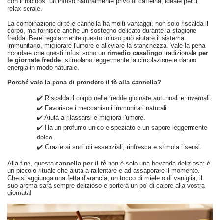
con il rooibos: un infuso naturalmente privo di caffeina, ideale per il
relax serale.
La combinazione di tè e cannella ha molti vantaggi: non solo riscalda il
corpo, ma fornisce anche un sostegno delicato durante la stagione
fredda. Bere regolarmente questo infuso può aiutare il sistema
immunitario, migliorare l'umore e alleviare la stanchezza. Vale la pena
ricordare che questi infusi sono un
rimedio casalingo
tradizionale
per
le giornate fredde
: stimolano leggermente la circolazione e danno
energia in modo naturale.
Perché vale la pena di prendere il tè alla cannella?
✔️ Riscalda il corpo nelle fredde giornate autunnali e invernali.
✔️ Favorisce i meccanismi immunitari naturali.
✔️ Aiuta a rilassarsi e migliora l'umore.
✔️ Ha un profumo unico e speziato e un sapore leggermente
dolce.
✔️ Grazie ai suoi oli essenziali, rinfresca e stimola i sensi.
Alla fine, questa
cannella per il tè
non è solo una bevanda deliziosa: è
un piccolo rituale che aiuta a rallentare e ad assaporare il momento.
Che si aggiunga una fetta d'arancia, un tocco di miele o di vaniglia, il
suo aroma sarà sempre delizioso e porterà un po' di calore alla vostra
giornata!