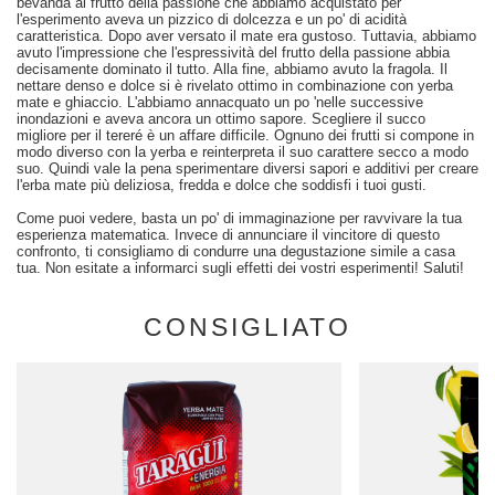
bevanda al frutto della passione che abbiamo acquistato per
l'esperimento aveva un pizzico di dolcezza e un po' di acidità
caratteristica. Dopo aver versato il mate era gustoso. Tuttavia, abbiamo
avuto l'impressione che l'espressività del frutto della passione abbia
decisamente dominato il tutto. Alla fine, abbiamo avuto la fragola. Il
nettare denso e dolce si è rivelato ottimo in combinazione con yerba
mate e ghiaccio. L'abbiamo annacquato un po 'nelle successive
inondazioni e aveva ancora un ottimo sapore. Scegliere il succo
migliore per il tereré è un affare difficile. Ognuno dei frutti si compone in
modo diverso con la yerba e reinterpreta il suo carattere secco a modo
suo. Quindi vale la pena sperimentare diversi sapori e additivi per creare
l'erba mate più deliziosa, fredda e dolce che soddisfi i tuoi gusti.
Come puoi vedere, basta un po' di immaginazione per ravvivare la tua
esperienza matematica. Invece di annunciare il vincitore di questo
confronto, ti consigliamo di condurre una degustazione simile a casa
tua. Non esitate a informarci sugli effetti dei vostri esperimenti! Saluti!
CONSIGLIATO