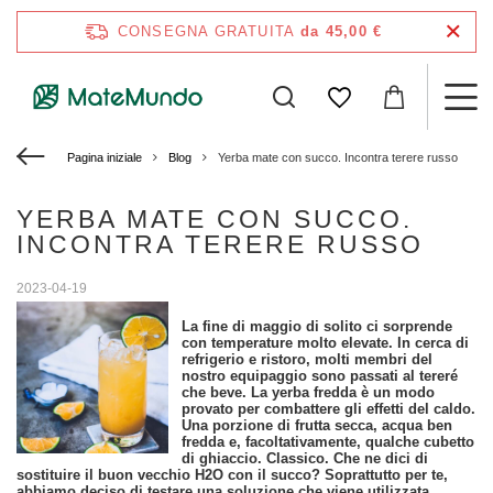
CONSEGNA GRATUITA
da 45,00 €
Pagina iniziale
Blog
Yerba mate con succo. Incontra terere russo
YERBA MATE CON SUCCO.
INCONTRA TERERE RUSSO
2023-04-19
La fine di maggio di solito ci sorprende
con temperature molto elevate. In cerca di
refrigerio e ristoro, molti membri del
nostro equipaggio sono passati al tereré
che beve. La yerba fredda è un modo
provato per combattere gli effetti del caldo.
Una porzione di frutta secca, acqua ben
fredda e, facoltativamente, qualche cubetto
di ghiaccio. Classico. Che ne dici di
sostituire il buon vecchio H2O con il succo? Soprattutto per te,
abbiamo deciso di testare una soluzione che viene utilizzata