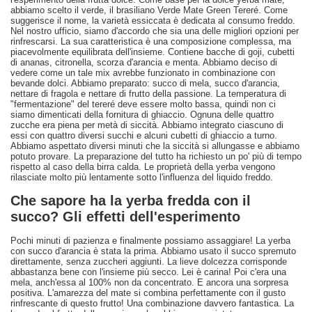
abbiamo scelto il verde, il brasiliano Verde Mate Green Tereré. Come
suggerisce il nome, la varietà essiccata è dedicata al consumo freddo.
Nel nostro ufficio, siamo d'accordo che sia una delle migliori opzioni per
rinfrescarsi. La sua caratteristica è una composizione complessa, ma
piacevolmente equilibrata dell'insieme. Contiene bacche di goji, cubetti
di ananas, citronella, scorza d'arancia e menta. Abbiamo deciso di
vedere come un tale mix avrebbe funzionato in combinazione con
bevande dolci. Abbiamo preparato: succo di mela, succo d'arancia,
nettare di fragola e nettare di frutto della passione. La temperatura di
"fermentazione" del tereré deve essere molto bassa, quindi non ci
siamo dimenticati della fornitura di ghiaccio. Ognuna delle quattro
zucche era piena per metà di siccità. Abbiamo integrato ciascuno di
essi con quattro diversi succhi e alcuni cubetti di ghiaccio a turno.
Abbiamo aspettato diversi minuti che la siccità si allungasse e abbiamo
potuto provare. La preparazione del tutto ha richiesto un po' più di tempo
rispetto al caso della birra calda. Le proprietà della yerba vengono
rilasciate molto più lentamente sotto l'influenza del liquido freddo.
Che sapore ha la yerba fredda con il
succo? Gli effetti dell'esperimento
Pochi minuti di pazienza e finalmente possiamo assaggiare! La yerba
con succo d'arancia è stata la prima. Abbiamo usato il succo spremuto
direttamente, senza zuccheri aggiunti. La lieve dolcezza corrisponde
abbastanza bene con l'insieme più secco. Lei è carina! Poi c'era una
mela, anch'essa al 100% non da concentrato. E ancora una sorpresa
positiva. L'amarezza del mate si combina perfettamente con il gusto
rinfrescante di questo frutto! Una combinazione davvero fantastica. La