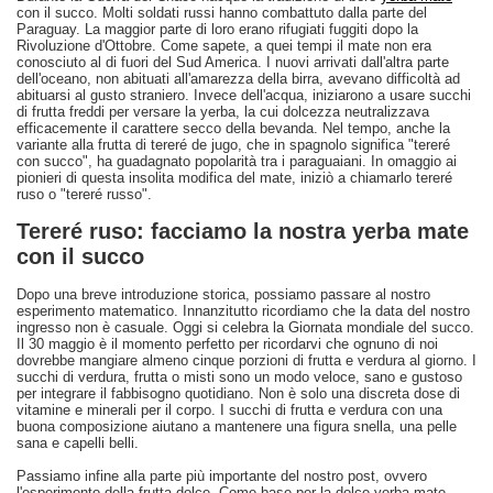
con il succo. Molti soldati russi hanno combattuto dalla parte del
Paraguay. La maggior parte di loro erano rifugiati fuggiti dopo la
Rivoluzione d'Ottobre. Come sapete, a quei tempi il mate non era
conosciuto al di fuori del Sud America. I nuovi arrivati ​​dall'altra parte
dell'oceano, non abituati all'amarezza della birra, avevano difficoltà ad
abituarsi al gusto straniero. Invece dell'acqua, iniziarono a usare succhi
di frutta freddi per versare la yerba, la cui dolcezza neutralizzava
efficacemente il carattere secco della bevanda. Nel tempo, anche la
variante alla frutta di tereré de jugo, che in spagnolo significa "tereré
con succo", ha guadagnato popolarità tra i paraguaiani. In omaggio ai
pionieri di questa insolita modifica del mate, iniziò a chiamarlo tereré
ruso o "tereré russo".
Tereré ruso: facciamo la nostra yerba mate
con il succo
Dopo una breve introduzione storica, possiamo passare al nostro
esperimento matematico. Innanzitutto ricordiamo che la data del nostro
ingresso non è casuale. Oggi si celebra la Giornata mondiale del succo.
Il 30 maggio è il momento perfetto per ricordarvi che ognuno di noi
dovrebbe mangiare almeno cinque porzioni di frutta e verdura al giorno. I
succhi di verdura, frutta o misti sono un modo veloce, sano e gustoso
per integrare il fabbisogno quotidiano. Non è solo una discreta dose di
vitamine e minerali per il corpo. I succhi di frutta e verdura con una
buona composizione aiutano a mantenere una figura snella, una pelle
sana e capelli belli.
Passiamo infine alla parte più importante del nostro post, ovvero
l'esperimento della frutta dolce. Come base per la dolce yerba mate,