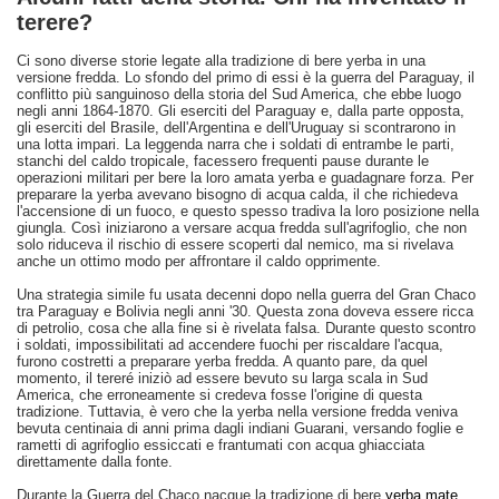
terere?
Ci sono diverse storie legate alla tradizione di bere yerba in una
versione fredda. Lo sfondo del primo di essi è la guerra del Paraguay, il
conflitto più sanguinoso della storia del Sud America, che ebbe luogo
negli anni 1864-1870. Gli eserciti del Paraguay e, dalla parte opposta,
gli eserciti del Brasile, dell'Argentina e dell'Uruguay si scontrarono in
una lotta impari. La leggenda narra che i soldati di entrambe le parti,
stanchi del caldo tropicale, facessero frequenti pause durante le
operazioni militari per bere la loro amata yerba e guadagnare forza. Per
preparare la yerba avevano bisogno di acqua calda, il che richiedeva
l'accensione di un fuoco, e questo spesso tradiva la loro posizione nella
giungla. Così iniziarono a versare acqua fredda sull'agrifoglio, che non
solo riduceva il rischio di essere scoperti dal nemico, ma si rivelava
anche un ottimo modo per affrontare il caldo opprimente.
Una strategia simile fu usata decenni dopo nella guerra del Gran Chaco
tra Paraguay e Bolivia negli anni '30. Questa zona doveva essere ricca
di petrolio, cosa che alla fine si è rivelata falsa. Durante questo scontro
i soldati, impossibilitati ad accendere fuochi per riscaldare l'acqua,
furono costretti a preparare yerba fredda. A quanto pare, da quel
momento, il tereré iniziò ad essere bevuto su larga scala in Sud
America, che erroneamente si credeva fosse l'origine di questa
tradizione. Tuttavia, è vero che la yerba nella versione fredda veniva
bevuta centinaia di anni prima dagli indiani Guarani, versando foglie e
rametti di agrifoglio essiccati e frantumati con acqua ghiacciata
direttamente dalla fonte.
Durante la Guerra del Chaco nacque la tradizione di bere
yerba mate