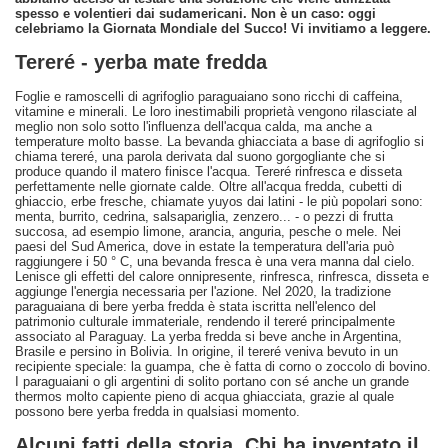
spesso e volentieri dai sudamericani. Non è un caso: oggi
celebriamo la Giornata Mondiale del Succo! Vi invitiamo a leggere.
Tereré - yerba mate fredda
Foglie e ramoscelli di agrifoglio paraguaiano sono ricchi di caffeina,
vitamine e minerali. Le loro inestimabili proprietà vengono rilasciate al
meglio non solo sotto l'influenza dell'acqua calda, ma anche a
temperature molto basse. La bevanda ghiacciata a base di agrifoglio si
chiama tereré, una parola derivata dal suono gorgogliante che si
produce quando il matero finisce l'acqua. Tereré rinfresca e disseta
perfettamente nelle giornate calde. Oltre all'acqua fredda, cubetti di
ghiaccio, erbe fresche, chiamate yuyos dai latini - le più popolari sono:
menta, burrito, cedrina, salsapariglia, zenzero... - o pezzi di frutta
succosa, ad esempio limone, arancia, anguria, pesche o mele. Nei
paesi del Sud America, dove in estate la temperatura dell'aria può
raggiungere i 50 ° C, una bevanda fresca è una vera manna dal cielo.
Lenisce gli effetti del calore onnipresente, rinfresca, rinfresca, disseta e
aggiunge l'energia necessaria per l'azione. Nel 2020, la tradizione
paraguaiana di bere yerba fredda è stata iscritta nell'elenco del
patrimonio culturale immateriale, rendendo il tereré principalmente
associato al Paraguay. La yerba fredda si beve anche in Argentina,
Brasile e persino in Bolivia. In origine, il tereré veniva bevuto in un
recipiente speciale: la guampa, che è fatta di corno o zoccolo di bovino.
I paraguaiani o gli argentini di solito portano con sé anche un grande
thermos molto capiente pieno di acqua ghiacciata, grazie al quale
possono bere yerba fredda in qualsiasi momento.
Alcuni fatti della storia. Chi ha inventato il