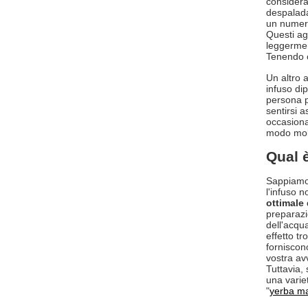
considera
despalada
un numero
Questi ag
leggermen
Tenendo c
Un altro a
infuso di
persona p
sentirsi 
occasiona
modo molt
Qual 
Sappiamo 
l'infuso 
ottimale
preparazi
dell'acqu
effetto tr
forniscono
vostra av
Tuttavia,
una varie
"
yerba ma