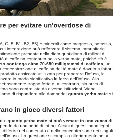
re per evitare un'overdose di
(A, C, E, B1, B2, B6) e minerali come magnesio, potassio,
la cui integrazione può rafforzare il sistema immunitario.
timolante presente nella dieta quotidiana di milioni di
ità di caffeina contenuta nella yerba mate, poiché ciò è
fuso contenga circa 70-650 milligrammi di caffeina
, un
a concentrazione di caffeina del tè mate è dovuta a fattori
 prodotto essiccato utilizzato per preparare l'infuso, la
zare in modo significativo la forza dell'infuso. Allo
tosamente troppo forte o, al contrario, sia priva di
rima sono controllate da diverse istituzioni. Viene
erchiamo di rispondere alla domanda:
quanta yerba mate si
no in gioco diversi fattori
nda:
quanta yerba mate si può versare in una zucca di
nde da una serie di fattori. Alcuni di questi sono legati
 differire nel contenuto e nella concentrazione dei singoli
dell'infuso. La questione si complica ulteriormente se si