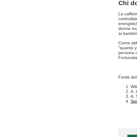
Chi d
La caffein
controlla
energetic
donne inc
ai bambin
Come abbi
"quanta y
persona c
Fortunata
Fonte del
Wik
A. 
A. 
Spi