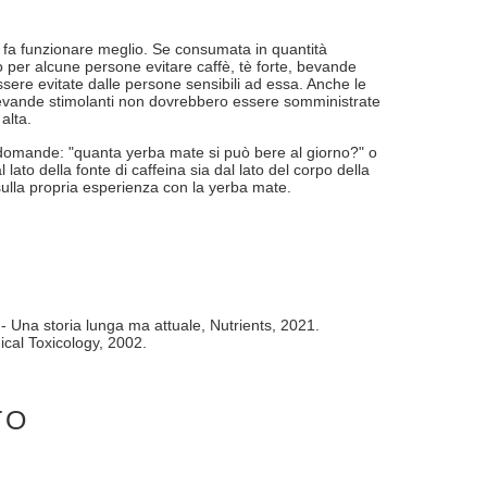
 ci fa funzionare meglio. Se consumata in quantità
per alcune persone evitare caffè, tè forte, bevande
ere evitate dalle persone sensibili ad essa. Anche le
bevande stimolanti non dovrebbero essere somministrate
alta.
e domande: "quanta yerba mate si può bere al giorno?" o
to della fonte di caffeina sia dal lato del corpo della
sulla propria esperienza con la yerba mate.
 Una storia lunga ma attuale, Nutrients, 2021.
cal Toxicology, 2002.
TO