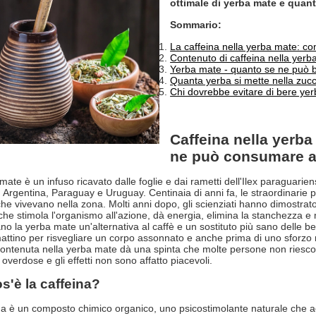
ottimale di yerba mate e quan
Sommario:
La caffeina nella yerba mate: c
Contenuto di caffeina nella yerb
Yerba mate - quanto se ne può ber
Quanta yerba si mette nella zuc
Chi dovrebbe evitare di bere ye
Caffeina nella yerb
ne può consumare a
mate è un infuso ricavato dalle foglie e dai rametti dell'Ilex paraguar
e, Argentina, Paraguay e Uruguay. Centinaia di anni fa, le straordinarie p
he vivevano nella zona. Molti anni dopo, gli scienziati hanno dimostrato 
 che stimola l'organismo all'azione, dà energia, elimina la stanchezza 
no la yerba mate un'alternativa al caffè e un sostituto più sano delle be
attino per risvegliare un corpo assonnato e anche prima di uno sforzo 
contenuta nella yerba mate dà una spinta che molte persone non riesco
overdose e gli effetti non sono affatto piacevoli.
s'è la caffeina?
na è un composto chimico organico, uno psicostimolante naturale che a