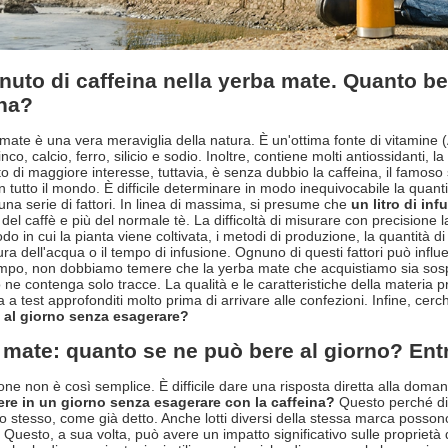
nuto di caffeina nella yerba mate. Quanto be
ina?
mate è una vera meraviglia della natura. È un'ottima fonte di vitamine 
inco, calcio, ferro, silicio e sodio. Inoltre, contiene molti antiossidanti, 
o di maggiore interesse, tuttavia, è senza dubbio la caffeina, il famoso s
n tutto il mondo. È difficile determinare in modo inequivocabile la quant
una serie di fattori. In linea di massima, si presume che
un litro di in
del caffè e più del normale tè. La difficoltà di misurare con precisione l
odo in cui la pianta viene coltivata, i metodi di produzione, la quantità di
a dell'acqua o il tempo di infusione. Ognuno di questi fattori può influen
mpo, non dobbiamo temere che la yerba mate che acquistiamo sia sospet
 ne contenga solo tracce. La qualità e le caratteristiche della materia p
a a test approfonditi molto prima di arrivare alle confezioni. Infine, c
 al giorno senza esagerare?
mate: quanto se ne può bere al giorno? Entra
one non è così semplice. È difficile dare una risposta diretta alla doma
ere in un giorno senza esagerare con la caffeina?
Questo perché dipe
to stesso, come già detto. Anche lotti diversi della stessa marca possono
 Questo, a sua volta, può avere un impatto significativo sulle proprietà 