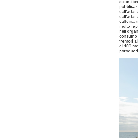
scientific
pubblicaz
dell'aden
dell'adeno
caffeina 
molto rap
nell'organ
consumo e
tremori a
di 400 mg 
paraguar