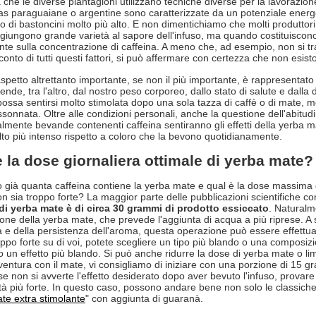
 che le diverse piantagioni utilizzano tecniche diverse per la lavorazion
s paraguaiane o argentine sono caratterizzate da un potenziale energet
 di bastoncini molto più alto. E non dimentichiamo che molti produttori of
giungono grande varietà al sapore dell'infuso, ma quando costituiscono 
te sulla concentrazione di caffeina. A meno che, ad esempio, non si tra
onto di tutti questi fattori, si può affermare con certezza che non esis
spetto altrettanto importante, se non il più importante, è rappresentato d
pende, tra l'altro, dal nostro peso corporeo, dallo stato di salute e da
ossa sentirsi molto stimolata dopo una sola tazza di caffè o di mate, me
assonnata. Oltre alle condizioni personali, anche la questione dell'abit
lmente bevande contenenti caffeina sentiranno gli effetti della yerba m
o più intenso rispetto a coloro che la bevono quotidianamente.
è la dose giornaliera ottimale di yerba mate
già quanta caffeina contiene la yerba mate e qual è la dose massima
non sia troppo forte? La maggior parte delle pubblicazioni scientifiche c
 di yerba mate è di circa 30 grammi di prodotto essiccato
. Naturalm
one della yerba mate, che prevede l'aggiunta di acqua a più riprese. A 
a e della persistenza dell'aroma, questa operazione può essere effettua
oppo forte su di voi, potete scegliere un tipo più blando o una composizio
 un effetto più blando. Si può anche ridurre la dose di yerba mate o limita
ventura con il mate, vi consigliamo di iniziare con una porzione di 15 g
 se non si avverte l'effetto desiderato dopo aver bevuto l'infuso, prova
tà più forte. In questo caso, possono andare bene non solo le classic
te extra stimolante
" con aggiunta di guaranà.