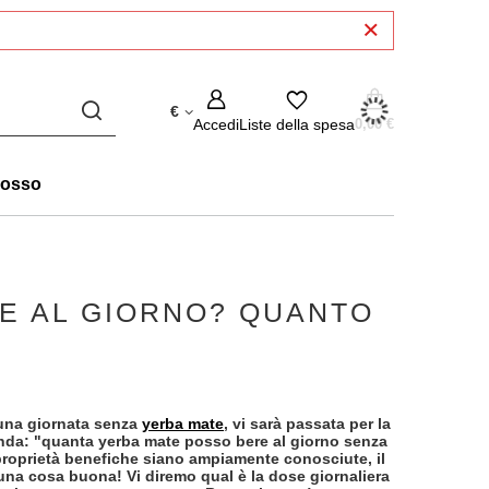
€
Accedi
Liste della spesa
0,00 €
rosso
E AL GIORNO? QUANTO
 una giornata senza
yerba mate
, vi sarà passata per la
anda: "quanta yerba mate posso bere al giorno senza
roprietà benefiche siano ampiamente conosciute, il
una cosa buona! Vi diremo qual è la dose giornaliera