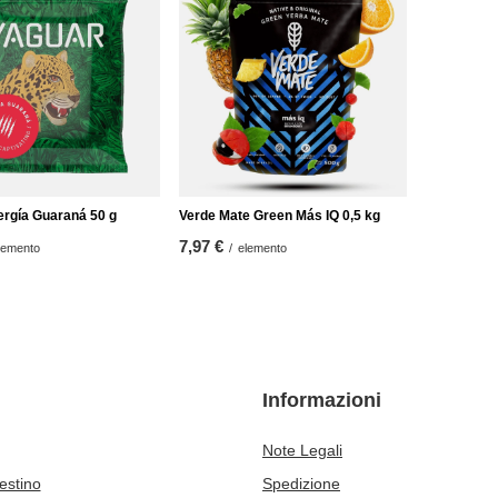
ergía Guaraná 50 g
Verde Mate Green Más IQ 0,5 kg
7,97 €
lemento
/
elemento
Informazioni
Note Legali
cestino
Spedizione