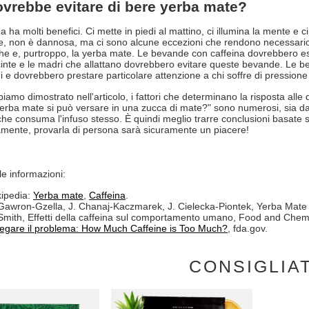
ovrebbe evitare di bere yerba mate?
a ha molti benefici. Ci mette in piedi al mattino, ci illumina la mente e
te, non è dannosa, ma ci sono alcune eccezioni che rendono necessario 
he e, purtroppo, la yerba mate. Le bevande con caffeina dovrebbero ess
inte e le madri che allattano dovrebbero evitare queste bevande. Le 
i e dovrebbero prestare particolare attenzione a chi soffre di pressione 
amo dimostrato nell'articolo, i fattori che determinano la risposta all
erba mate si può versare in una zucca di mate?" sono numerosi, sia dal la
he consuma l'infuso stesso. È quindi meglio trarre conclusioni basate 
mente, provarla di persona sarà sicuramente un piacere!
le informazioni:
ipedia:
Yerba mate
,
Caffeina
.
Gawron-Gzella, J. Chanaj-Kaczmarek, J. Cielecka-Piontek, Yerba Mate -
Smith, Effetti della caffeina sul comportamento umano, Food and Chemi
egare il problema: How Much Caffeine is Too Much?
, fda.gov.
CONSIGLIA