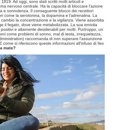
819. Ad oggi, sono stati scritti molti articoli e
tema nervoso centrale. Ha la capacità di bloccare l'azione
a e sonnolenza. Il conseguente blocco dei recettori
itori come la serotonina, la dopamina e l'adrenalina. La
cambio la concentrazione e la vigilanza. Viene assorbita
e il fegato, dove viene metabolizzata. La sua emivita
i positivi e altamente desiderabili per molti. Purtroppo, un
i come problemi di sonno, mal di testa, irrequietezza,
Administration) raccomanda di non superare l'assunzione
E come si riferiscono queste informazioni all'infuso di Ilex
ba mate?