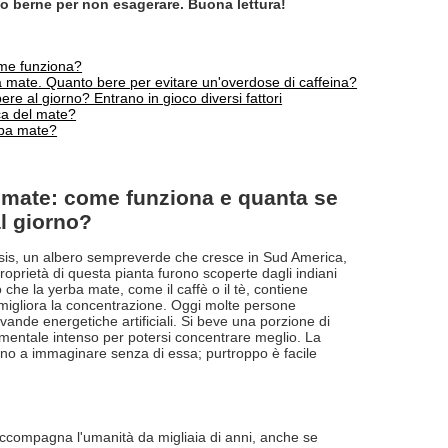
to berne per non esagerare. Buona lettura!
ome funziona?
a mate. Quanto bere per evitare un'overdose di caffeina?
e al giorno? Entrano in gioco diversi fattori
ca del mate?
rba mate?
a mate: come funziona e quanta se
l giorno?
iensis, un albero sempreverde che cresce in Sud America,
roprietà di questa pianta furono scoperte dagli indiani
che la yerba mate, come il caffè o il tè, contiene
e migliora la concentrazione. Oggi molte persone
vande energetiche artificiali. Si beve una porzione di
mentale intenso per potersi concentrare meglio. La
no a immaginare senza di essa; purtroppo è facile
ccompagna l'umanità da migliaia di anni, anche se