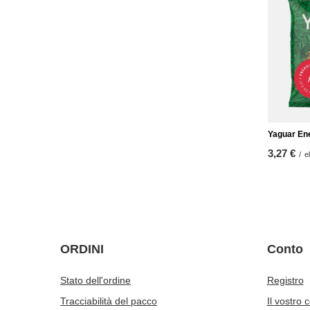
Yaguar En
3,27 €
/
e
ORDINI
Conto
Stato dell'ordine
Registro
Tracciabilità del pacco
Il vostro 