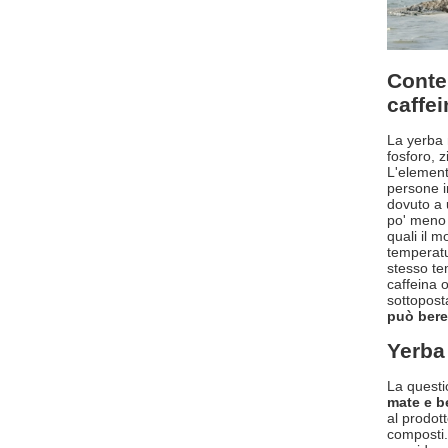
Conte
caffe
La yerba 
fosforo, z
L'element
persone i
dovuto a 
po' meno 
quali il m
temperatur
stesso te
caffeina o
sottopost
può bere
Yerba 
La questi
mate e b
al prodot
composti.