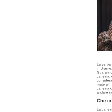
La yerba 
in Brasil
Guarani c
caffeina,
considera
mate al m
caffeina 
andare in 
Che co
La caffei