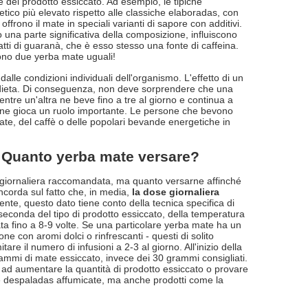
e del prodotto essiccato. Ad esempio, le tipiche
ico più elevato rispetto alle classiche elaboradas, con
frono il mate in speciali varianti di sapore con additivi.
una parte significativa della composizione, influiscono
tti di guaranà, che è esso stesso una fonte di caffeina.
tono due yerba mate uguali!
alle condizioni individuali dell'organismo. L'effetto di un
lla dieta. Di conseguenza, non deve sorprendere che una
ntre un'altra ne beve fino a tre al giorno e continua a
udine gioca un ruolo importante. Le persone che bevono
ate, del caffè o delle popolari bevande energetiche in
? Quanto yerba mate versare?
 giornaliera raccomandata, ma quanto versarne affinché
oncorda sul fatto che, in media,
la dose giornaliera
ente, questo dato tiene conto della tecnica specifica di
seconda del tipo di prodotto essiccato, della temperatura
ta fino a 8-9 volte. Se una particolare yerba mate ha un
ne con aromi dolci o rinfrescanti - questi di solito
re il numero di infusioni a 2-3 al giorno. All'inizio della
rammi di mate essiccato, invece dei 30 grammi consigliati.
re ad aumentare la quantità di prodotto essiccato o provare
he despaladas affumicate, ma anche prodotti come la