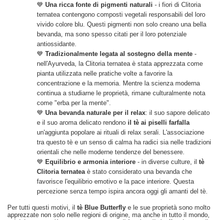
💙
Una ricca fonte di pigmenti naturali
- i fiori di Clitoria
ternatea contengono composti vegetali responsabili del loro
vivido colore blu. Questi pigmenti non solo creano una bella
bevanda, ma sono spesso citati per il loro potenziale
antiossidante.
💙
Tradizionalmente legata al sostegno della mente
-
nell'Ayurveda, la Clitoria ternatea è stata apprezzata come
pianta utilizzata nelle pratiche volte a favorire la
concentrazione e la memoria. Mentre la scienza moderna
continua a studiarne le proprietà, rimane culturalmente nota
come "erba per la mente".
💙
Una bevanda naturale per il relax
: il suo sapore delicato
e il suo aroma delicato rendono
il tè ai piselli farfalla
un'aggiunta popolare ai rituali di relax serali. L'associazione
tra questo tè e un senso di calma ha radici sia nelle tradizioni
orientali che nelle moderne tendenze del benessere.
💙
Equilibrio e armonia interiore
- in diverse culture, il
tè
Clitoria ternatea
è stato considerato una bevanda che
favorisce l'equilibrio emotivo e la pace interiore. Questa
percezione senza tempo ispira ancora oggi gli amanti del tè.
Per tutti questi motivi, il
tè Blue Butterfly
e le sue proprietà sono molto
apprezzate non solo nelle regioni di origine, ma anche in tutto il mondo,