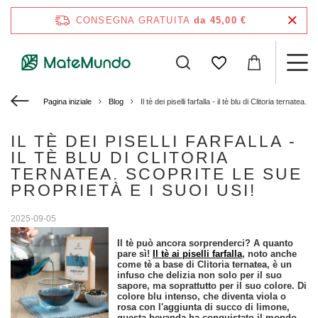
CONSEGNA GRATUITA
da 45,00 €
Pagina iniziale
Blog
Il tè dei piselli farfalla - il tè blu di Clitoria ternatea.
IL TÈ DEI PISELLI FARFALLA -
IL TÈ BLU DI CLITORIA
TERNATEA. SCOPRITE LE SUE
PROPRIETÀ E I SUOI USI!
2025-09-05
Il tè può ancora sorprenderci? A quanto
pare sì!
Il tè ai piselli farfalla
, noto anche
come tè a base di Clitoria ternatea, è un
infuso che delizia non solo per il suo
sapore, ma soprattutto per il suo colore. Di
colore blu intenso, che diventa viola o
rosa con l'aggiunta di succo di limone,
questa bevanda ha conquistato il mondo