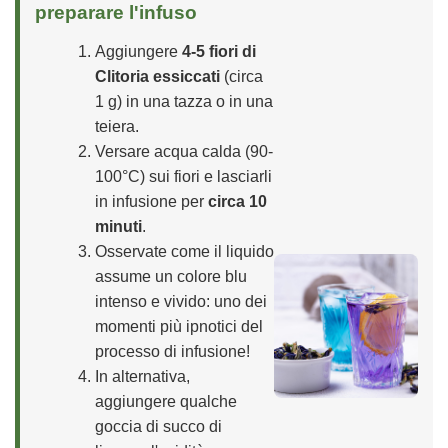
preparare l'infuso
Aggiungere
4-5 fiori di
Clitoria essiccati
(circa
1 g) in una tazza o in una
teiera.
Versare acqua calda (90-
100°C) sui fiori e lasciarli
in infusione per
circa 10
minuti
.
Osservate come il liquido
assume un colore blu
intenso e vivido: uno dei
momenti più ipnotici del
processo di infusione!
In alternativa,
aggiungere qualche
goccia di succo di