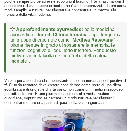
poiché sempre più persone ne scoprono il fascino. Il tè affascina con il
suo colore e il suo sapore delicato, ma è anche apprezzato da chi cerca
modi semplici e naturali per rilassarsi e concentrarsi in mezzo alla
frenesia della vita moderna.
💡
Approfondimento ayurvedico:
nella medicina
ayurvedica, i
fiori di Clitoria ternatea
appartengono a
un gruppo di erbe note come "
Medhya Rasayana
" -
piante ritenute in grado di sostenere la memoria, le
funzioni cognitive e l'equilibrio interiore. Per questo
motivo, viene talvolta definita "erba della calma
mentale".
Vale la pena ricordare che, nonostante i suoi numerosi aspetti positivi, il
tè Clitoria ternatea
deve essere considerato come parte di una dieta
equilibrata e di uno stile di vita sano, non come un rimedio miracoloso
per tutti i disturbi. È una piacevole aggiunta alla vostra routine
quotidiana, soprattutto se cercate un modo naturale per rilassarvi,
concentrarvi e fare una pausa di pace nella vostra giornata.