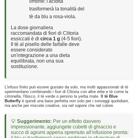
limone: l'acidità
trasformerà la tonalità del
tè da blu a rosa-viola.
La dose giornaliera
raccomandata di fiori di Clitoria
essiccati è di
circa 1 g
(4-5 fiori).
Il tè al pisello delle farfalle deve
essere considerato
un'integrazione a una dieta
equilibrata, non una sua
sostituzione.
L'infuso finito può essere gustato da solo, ma molti appassionati di tè
sperimentano combinando i fiori di Clitoria con altre erbe e tè come la
citronella, l'ibisco, il tè verde o persino la yerba mate.
Il tè Blue
Butterfly
è quindi una base perfetta non solo per i sorseggi quotidiani,
ma anche per miscele creative, sia nel sapore che nel colore.
💡
Suggerimento:
Per un effetto davvero
impressionante, aggiungete cubetti di ghiaccio e
succo di agrumi appena spremuto all'infusione pronta:
il blu si trasformerà senza problemi in sfumature di