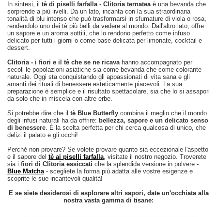
In sintesi, il
tè di piselli farfalla - Clitoria ternatea
è una bevanda che
sorprende a più livelli. Da un lato, incanta con la sua straordinaria
tonalità di blu intenso che può trasformarsi in sfumature di viola o rosa,
rendendolo uno dei tè più belli da vedere al mondo. Dall'altro lato, offre
un sapore e un aroma sottili, che lo rendono perfetto come infuso
delicato per tutti i giorni o come base delicata per limonate, cocktail e
dessert.
Clitoria - i fiori e il tè che se ne ricava
hanno accompagnato per
secoli le popolazioni asiatiche sia come bevanda che come colorante
naturale. Oggi sta conquistando gli appassionati di vita sana e gli
amanti dei rituali di benessere esteticamente piacevoli. La sua
preparazione è semplice e il risultato spettacolare, sia che lo si assapori
da solo che in miscela con altre erbe.
Si potrebbe dire che il
tè Blue Butterfly
combina il meglio che il mondo
degli infusi naturali ha da offrire:
bellezza, sapore e un delicato senso
di benessere
. È la scelta perfetta per chi cerca qualcosa di unico, che
delizi il palato e gli occhi!
Perché non provare? Se volete provare quanto sia eccezionale l'aspetto
e il sapore del
tè ai piselli farfalla
, visitate il nostro negozio. Troverete
sia i
fiori di Clitoria essiccati
che la splendida versione in polvere -
Blue Matcha
- scegliete la forma più adatta alle vostre esigenze e
scoprite le sue incantevoli qualità!
E se siete desiderosi di esplorare altri sapori, date un'occhiata alla
nostra vasta gamma di tisane: