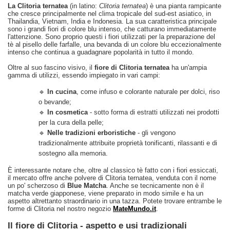
La Clitoria ternatea
(in latino:
Clitoria ternatea
) è una pianta rampicante
che cresce principalmente nel clima tropicale del sud-est asiatico, in
Thailandia, Vietnam, India e Indonesia. La sua caratteristica principale
sono i grandi fiori di colore blu intenso, che catturano immediatamente
l'attenzione. Sono proprio questi i fiori utilizzati per la preparazione del
tè al pisello delle farfalle, una bevanda di un colore blu eccezionalmente
intenso che continua a guadagnare popolarità in tutto il mondo.
Oltre al suo fascino visivo, il
fiore di Clitoria ternatea
ha un'ampia
gamma di utilizzi, essendo impiegato in vari campi:
🔹
In cucina
, come infuso e colorante naturale per dolci, riso
o bevande;
🔹
In cosmetica
- sotto forma di estratti utilizzati nei prodotti
per la cura della pelle;
🔹
Nelle tradizioni erboristiche
- gli vengono
tradizionalmente attribuite proprietà tonificanti, rilassanti e di
sostegno alla memoria.
È interessante notare che, oltre al classico tè fatto con i fiori essiccati,
il mercato offre anche polvere di Clitoria ternatea, venduta con il nome
un po' scherzoso di
Blue Matcha
. Anche se tecnicamente non è il
matcha verde giapponese, viene preparato in modo simile e ha un
aspetto altrettanto straordinario in una tazza. Potete trovare entrambe le
forme di Clitoria nel nostro negozio
MateMundo.it
.
Il fiore di Clitoria - aspetto e usi tradizionali