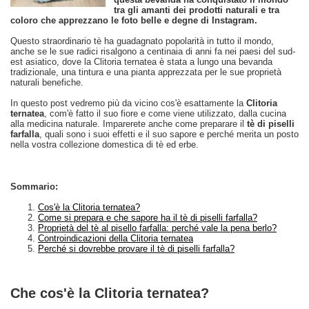
tra gli amanti dei prodotti naturali e tra
coloro che apprezzano le foto belle e degne di Instagram.
Questo straordinario tè ha guadagnato popolarità in tutto il mondo,
anche se le sue radici risalgono a centinaia di anni fa nei paesi del sud-
est asiatico, dove la Clitoria ternatea è stata a lungo una bevanda
tradizionale, una tintura e una pianta apprezzata per le sue proprietà
naturali benefiche.
In questo post vedremo più da vicino cos'è esattamente la
Clitoria
ternatea
, com'è fatto il suo fiore e come viene utilizzato, dalla cucina
alla medicina naturale. Imparerete anche come preparare il
tè di piselli
farfalla
, quali sono i suoi effetti e il suo sapore e perché merita un posto
nella vostra collezione domestica di tè ed erbe.
Sommario:
Cos'è la Clitoria ternatea?
Come si prepara e che sapore ha il tè di piselli farfalla?
Proprietà del tè al pisello farfalla: perché vale la pena berlo?
Controindicazioni della Clitoria ternatea
Perché si dovrebbe provare il tè di piselli farfalla?
Che cos'è la Clitoria ternatea?