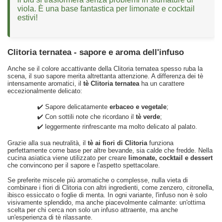
viola. È una base fantastica per limonate e cocktail
estivi!
Clitoria ternatea - sapore e aroma dell'infuso
Anche se il colore accattivante della Clitoria ternatea spesso ruba la
scena, il suo sapore merita altrettanta attenzione. A differenza dei tè
intensamente aromatici, il
tè Clitoria ternatea
ha un carattere
eccezionalmente delicato:
✔️ Sapore delicatamente
erbaceo e vegetale
;
✔️ Con sottili note che ricordano il
tè verde
;
✔️ leggermente rinfrescante ma molto delicato al palato.
Grazie alla sua neutralità, il
tè ai fiori di Clitoria
funziona
perfettamente come base per altre bevande, sia calde che fredde. Nella
cucina asiatica viene utilizzato per creare
limonate, cocktail e dessert
che convincono per il sapore e l'aspetto spettacolare.
Se preferite miscele più aromatiche o complesse, nulla vieta di
combinare i fiori di Clitoria con altri ingredienti, come zenzero, citronella,
ibisco essiccato o foglie di menta. In ogni variante, l'infuso non è solo
visivamente splendido, ma anche piacevolmente calmante: un'ottima
scelta per chi cerca non solo un infuso attraente, ma anche
un'esperienza di tè rilassante.