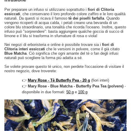
Per preparare un infuso si utilizzano soprattutto i
fiori di Clitoria
essiccati
, che conservano il loro profondo colore zaffiro e le loro qualità
naturali. Da questi si ricava il famoso
tè dei piselli farfalla
. Quando
vengono ricoperti di acqua calda, i petali creano una bevanda di un
colore blu straordinario, una tonalità che ricorda l'oceano. Inoltre, questo
infuso può "sorprendere": basta aggiungere qualche goccia di succo di
limone e il blu si trasforma in sfumature di rosa o viola!
Nei negozi di erboristeria e online è possibile trovare sia i
fiori di
Clitoria interi essiccati
che le versioni in polvere, come il già citato
Blue Matcha
. Ciò significa che ogni amante del tè o fan degli infusi
naturali può scegliere la forma più adatta a sé.
Se volete provare questo tè unico, non perdete l'occasione di visitare il
nostro negozio, dove troverete:
👉
Mary Rose - Tè Butterfly Pea - 20 g
(fiori interi)
👉
Mary Rose - Blue Matcha - Butterfly Pea Tea (polvere)
-
disponibile in due formati:
50 g
e
100 g