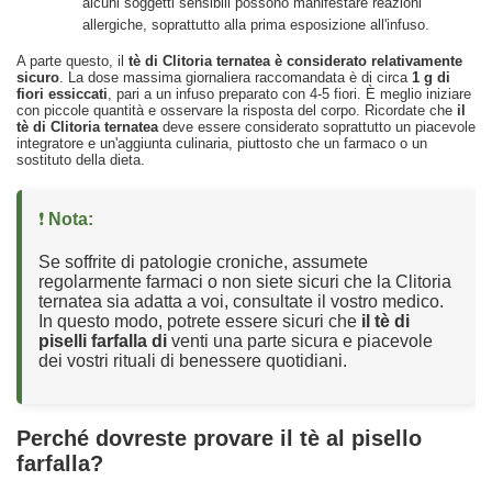
alcuni soggetti sensibili possono manifestare reazioni
allergiche, soprattutto alla prima esposizione all'infuso.
A parte questo, il
tè di Clitoria ternatea è considerato relativamente
sicuro
. La dose massima giornaliera raccomandata è di circa
1 g di
fiori essiccati
, pari a un infuso preparato con 4-5 fiori. È meglio iniziare
con piccole quantità e osservare la risposta del corpo. Ricordate che
il
tè di Clitoria ternatea
deve essere considerato soprattutto un piacevole
integratore e un'aggiunta culinaria, piuttosto che un farmaco o un
sostituto della dieta.
❗
Nota:
Se soffrite di patologie croniche, assumete
regolarmente farmaci o non siete sicuri che la Clitoria
ternatea sia adatta a voi, consultate il vostro medico.
In questo modo, potrete essere sicuri che
il tè di
piselli farfalla di
venti una parte sicura e piacevole
dei vostri rituali di benessere quotidiani.
Perché dovreste provare il tè al pisello
farfalla?