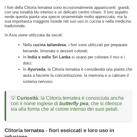
I fiori della Clitoria ternatea sono eccezionalmente appariscenti: grandi,
con una tonalità blu intenso e un delicato centro chiaro. Il loro aspetto
rende questa pianta una specie ornamentale molto apprezzata, ma la
sua importanza maggiore risiede nel suo uso in cucina e nella medicina
tradizionale.
In Asia viene utilizzata da secoli:
Nella
cucina tailandese
, i fiori sono utilizzati per preparare
bevande, limonate e dessert colorati;
In
India e nello Sri Lanka
si usano per colorare il riso e i
dolci;
In
Ayurveda
, la Clitoria ternatea è considerata una pianta che
aiuta a favorire la concentrazione, la memoria e a calmare il
sistema nervoso.
💡
Curiosità:
la Clitoria ternatea è conosciuta anche
con il nome inglese di
butterfly pea
, che si riferisce
sia alla forma che al colore intenso dei suoi petali.
Clitoria ternatea - fiori essiccati e loro uso in
infusione