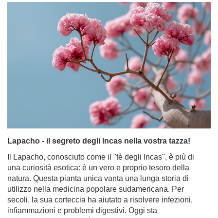
Lapacho - il segreto degli Incas nella vostra tazza!
Il Lapacho, conosciuto come il "tè degli Incas", è più di
una curiosità esotica: è un vero e proprio tesoro della
natura. Questa pianta unica vanta una lunga storia di
utilizzo nella medicina popolare sudamericana. Per
secoli, la sua corteccia ha aiutato a risolvere infezioni,
infiammazioni e problemi digestivi. Oggi sta
guadagnando popolarità come ingrediente di tisane e
yerba mate. Scoprite cos'è la corteccia di Pau d'Arco,
quali proprietà possiede e come potete integrare questo
affascinante ingrediente nella vostra routine quotidiana.
Per saperne di più