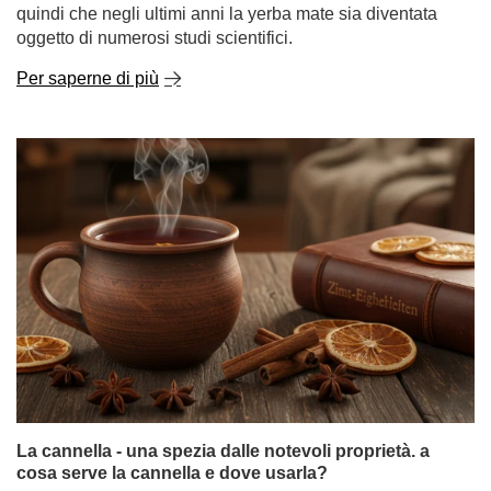
La cannella - una spezia dalle notevoli proprietà. a
cosa serve la cannella e dove usarla?
La cannella è una di quelle spezie che affascinano con
un aroma intenso e un sapore caldo e delicatamente
dolce. Evoca la stagione autunno-inverno, le tisane
riscaldanti e i dolci fatti in casa, ma il suo uso va ben
oltre. Per migliaia di anni è stata simbolo di lusso, salute