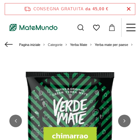
CONSEGNA GRATUITA
da 45,00 €
Pagina iniziale
Categorie
Yerba Mate
Yerba mate per paese
Ye