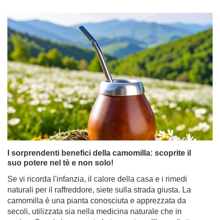
I sorprendenti benefici della camomilla: scoprite il
suo potere nel tè e non solo!
Se vi ricorda l'infanzia, il calore della casa e i rimedi
naturali per il raffreddore, siete sulla strada giusta. La
camomilla è una pianta conosciuta e apprezzata da
secoli, utilizzata sia nella medicina naturale che in
cucina. Quasi sicuramente la troverete nell'armadietto
dei medicinali di vostra nonna. Ma sapevate quante
proprietà della camomilla potrebbero sorprendervi? E
che può essere non solo un ingrediente a sé stante, ma
anche un'aggiunta ideale alla yerba mate? Scoprite cosa