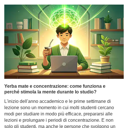
Yerba mate e concentrazione: come funziona e
perché stimola la mente durante lo studio?
L'inizio dell'anno accademico e le prime settimane di
lezione sono un momento in cui molti studenti cercano
modi per studiare in modo più efficace, prepararsi alle
lezioni e prolungare i periodi di concentrazione. E non
solo gli studenti, ma anche le persone che svolgono un
lavoro mentale, i programmatori o i liberi professionisti,
spesso si chiedono: la yerba mate stimola quanto il caffè
o funziona in modo diverso?
Per saperne di più