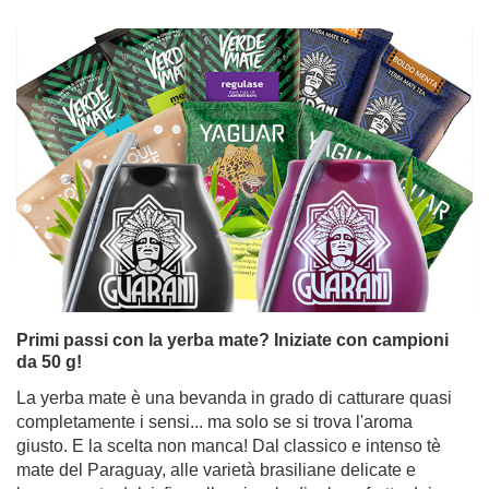
Primi passi con la yerba mate? Iniziate con campioni
da 50 g!
La yerba mate è una bevanda in grado di catturare quasi
completamente i sensi... ma solo se si trova l'aroma
giusto. E la scelta non manca! Dal classico e intenso tè
mate del Paraguay, alle varietà brasiliane delicate e
leggermente dolci, fino alle miscele di erbe e frutta dai
sapori sorprendenti. Ma come fare a capire tutto questo
quando si è appena iniziato il viaggio nel mate? La
soluzione è semplice: campioni di yerba mate in pratiche
bustine da 50 g. Perfetti per assaggiare, esplorare i