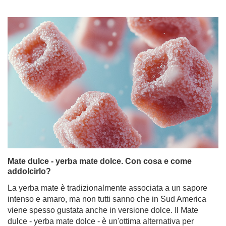
Mate dulce - yerba mate dolce. Con cosa e come
addolcirlo?
La yerba mate è tradizionalmente associata a un sapore
intenso e amaro, ma non tutti sanno che in Sud America
viene spesso gustata anche in versione dolce. Il Mate
dulce - yerba mate dolce - è un'ottima alternativa per
coloro che preferiscono sapori più tenui o che hanno
appena iniziato la loro avventura con questo infuso. Ma
con cosa si può dolcificare il tè mate per non perdere le
sue proprietà e mantenere un sapore delizioso? Ci sono
molti modi: dal classico zucchero ai dolcificanti naturali e