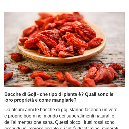
Bacche di Goji - che tipo di pianta è? Quali sono le
loro proprietà e come mangiarle?
Da alcuni anni le bacche di goji stanno facendo un vero
e proprio boom nel mondo dei superalimenti naturali e
dell'alimentazione sana. Questi piccoli frutti rossi sono
ricchi di un'impressionante quantità di vitamine, minerali
e antiossidanti, oltre ad avere un sapore particolare:
dolce e piccante con una punta di aspro. È interessante
notare che, mentre in Europa si trovano più spesso
bacche di goji essiccate, nei Paesi asiatici, di cui sono
originarie, vengono spesso consumate fresche.