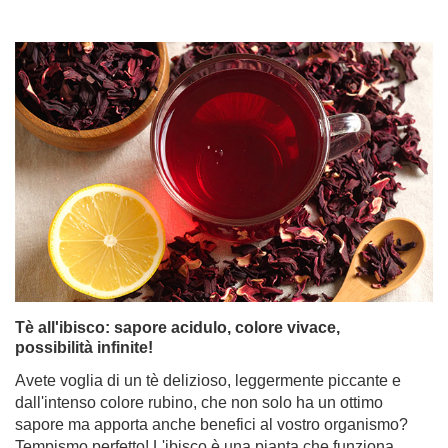
Tè all'ibisco: sapore acidulo, colore vivace,
possibilità infinite!
Avete voglia di un tè delizioso, leggermente piccante e
dall'intenso colore rubino, che non solo ha un ottimo
sapore ma apporta anche benefici al vostro organismo?
Tempismo perfetto! L'ibisco è una pianta che funziona
meravigliosamente come base per rinfrescanti bevande
estive e limonate fatte in casa, ma è altrettanto gustoso
servito caldo, ideale per le giornate più fresche. Non si
tratta solo di un bel fiore ornamentale: i petali di ibisco
essiccati sono ricchi di preziose proprietà e di un sapore
unico amato da tutto il mondo. Venite a scoprire quanto
sia potente questo fiore apparentemente modesto!