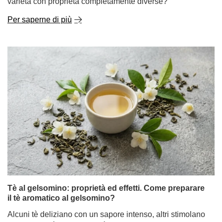
Tè al gelsomino: proprietà ed effetti. Come preparare
il tè aromatico al gelsomino?
Alcuni tè deliziano con un sapore intenso, altri stimolano
come un caffè mattutino. Il tè al gelsomino si distingue
per qualcosa di completamente diverso: un aroma
eccezionalmente delicato e floreale che può farvi sentire
calmi e rilassati fin dal primo sorso.
Per saperne di più