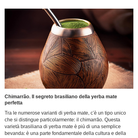
Chimarrão. Il segreto brasiliano della yerba mate
perfetta
Tra le numerose varianti di yerba mate, c'è un tipo unico
che si distingue particolarmente: il chimarrão. Questa
varietà brasiliana di yerba mate è più di una semplice
bevanda: è una parte fondamentale della cultura e della
tradizione, adorata non solo dai brasiliani ma anche da
un numero crescente di appassionati di mate in tutto il
mondo. Nel post di oggi, facciamo un viaggio nel
soleggiato Brasile! Vi spiegheremo cos'è il chimarrão,
come si beve, cosa lo rende speciale, come si prepara e
come celebrare al meglio questo straordinario rituale.
Per saperne di più