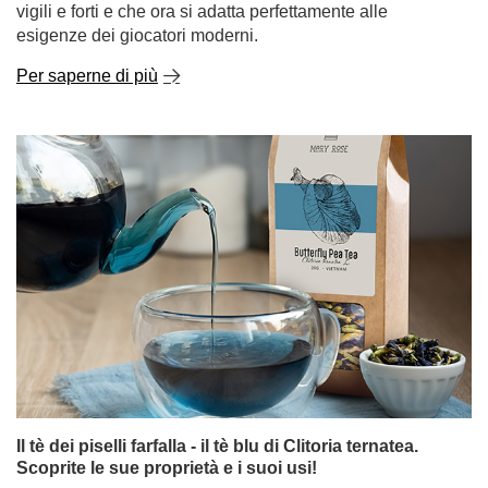
Il tè dei piselli farfalla - il tè blu di Clitoria ternatea.
Scoprite le sue proprietà e i suoi usi!
Il tè può ancora sorprenderci? A quanto pare sì! Il tè ai
piselli farfalla, noto anche come tè a base di Clitoria
ternatea, è un infuso che delizia non solo per il suo
sapore, ma soprattutto per il suo colore. Di colore blu
intenso, che diventa viola o rosa con l'aggiunta di succo
di limone, questa bevanda ha conquistato il mondo degli
amanti dei prodotti naturali e di coloro che apprezzano le