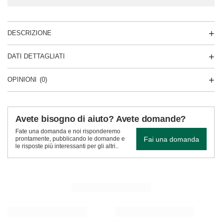
DESCRIZIONE
DATI DETTAGLIATI
OPINIONI
(0)
Avete bisogno di aiuto? Avete domande?
Fate una domanda e noi risponderemo
Fai una domanda
prontamente, pubblicando le domande e
le risposte più interessanti per gli altri..
VEDI ALTRO
Verde Mate Green Limón 0,5 kg
Verde Mate Green Rad
8,17 €
8,17 €