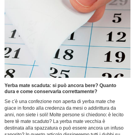
Yerba mate scaduta: si può ancora bere? Quanto
dura e come conservarla correttamente?
Se c'è una confezione non aperta di yerba mate che
giace in fondo alla credenza da mesi o addirittura da
anni, non siete i soli! Molte persone si chiedono: è lecito
bere tè mate scaduto? La yerba mate vecchia è
destinata alla spazzatura o può essere ancora un infuso
saporito? In questo articolo dissiperemo tutti i dubbi su
quanto tempo la yerba mate rimane buona, su come
conservarla correttamente e su come prendersi cura
della propria scorta. Continuate a leggere per evitare
delusioni durante la vostra prossima sessione di
infusione e per assicurarvi di ottenere il massimo del
sapore da ogni foglia!