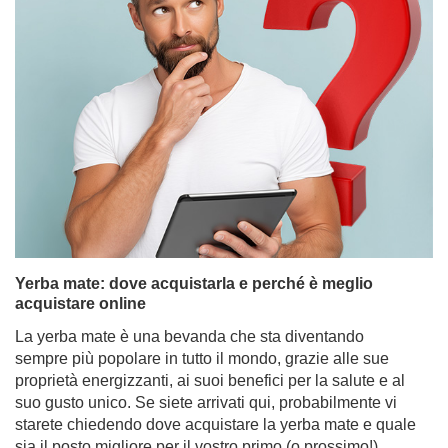
Yerba mate: dove acquistarla e perché è meglio
acquistare online
La yerba mate è una bevanda che sta diventando
sempre più popolare in tutto il mondo, grazie alle sue
proprietà energizzanti, ai suoi benefici per la salute e al
suo gusto unico. Se siete arrivati qui, probabilmente vi
starete chiedendo dove acquistare la yerba mate e quale
sia il posto migliore per il vostro primo (o prossimo!)
acquisto. Anche se la yerba mate appare sempre più
spesso nei negozi, sono i negozi online a offrire la
gamma più ampia, prezzi interessanti e una
convenienza a cui è difficile resistere. Scoprite perché
acquistare yerba mate online è la decisione migliore se
cercate prodotti di alta qualità, accessori per gustarla e
set perfetti da regalare.