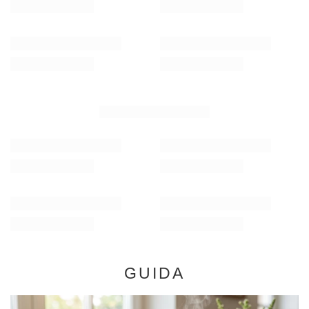
/
elemento
/
elemento
(16,34 € / kg)
(16,34 € / kg)
RACCOMANDATO PER TE
Verde Mate Green Energia Guarana 0,5 kg
Verde Mate Green Más
8,17 €
8,17 €
/
elemento
/
elemento
(16,34 € / kg)
(16,34 € / kg)
GUIDA