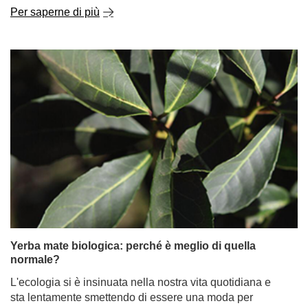
Yerba mate biologica: perché è meglio di quella
normale?
L'ecologia si è insinuata nella nostra vita quotidiana e
sta lentamente smettendo di essere una moda per
diventare una sana abitudine - finalmente! Per questo
motivo, gli alimenti biologici sono sempre più popolari.
Tuttavia, questo non vale solo per frutta e verdura; c'è
anche un crescente interesse per la yerba mate
biologica. Perché scegliere prodotti certificati biologici?
La yerba mate biologica è migliore del normale tè mate e
perché? Dove cercare i prodotti biologici e a cosa