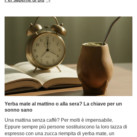
Yerba mate al mattino o alla sera? La chiave per un
sonno sano
Una mattina senza caffè? Per molti è impensabile.
Eppure sempre più persone sostituiscono la loro tazza di
espresso con una zucca riempita di yerba mate, un
infuso che stimola il corpo senza logorare i nervi. Con la
popolarità di questa bevanda, una domanda sorge
sempre più spesso: la yerba mate influisce sul sonno?
Le sue proprietà tonificanti, che ci aiutano a rimanere
vigili durante il giorno, possono rendere più difficile
addormentarsi? Yerba mate e sonno sono un binomio
perfetto o una relazione complicata?