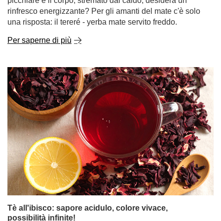
picchiare e il corpo, stremato dal caldo, desidera un
rinfresco energizzante? Per gli amanti del mate c'è solo
una risposta: il tereré - yerba mate servito freddo.
Per saperne di più
Tè all'ibisco: sapore acidulo, colore vivace,
possibilità infinite!