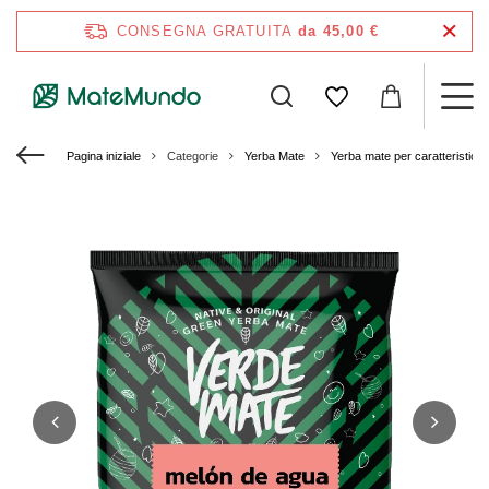
CONSEGNA GRATUITA
da 45,00 €
Pagina iniziale
Categorie
Yerba Mate
Yerba mate per caratteristich