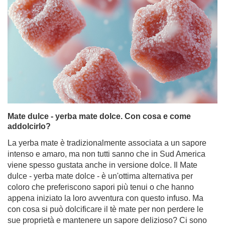
Yerba mate biologica: perché è meglio di quella
normale?
L'ecologia si è insinuata nella nostra vita quotidiana e
sta lentamente smettendo di essere una moda per
diventare una sana abitudine - finalmente! Per questo
motivo, gli alimenti biologici sono sempre più popolari.
Tuttavia, questo non vale solo per frutta e verdura; c'è
anche un crescente interesse per la yerba mate
biologica. Perché scegliere prodotti certificati biologici?
La yerba mate biologica è migliore del normale tè mate e
perché? Dove cercare i prodotti biologici e a cosa
prestare attenzione?
Per saperne di più