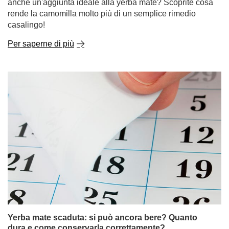
I sorprendenti benefici della camomilla: scoprite il
suo potere nel tè e non solo!
Se vi ricorda l'infanzia, il calore della casa e i rimedi
naturali per il raffreddore, siete sulla strada giusta. La
camomilla è una pianta conosciuta e apprezzata da
secoli, utilizzata sia nella medicina naturale che in
cucina. Quasi sicuramente la troverete nell'armadietto
dei medicinali di vostra nonna. Ma sapevate quante
proprietà della camomilla potrebbero sorprendervi? E
che può essere non solo un ingrediente a sé stante, ma
anche un'aggiunta ideale alla yerba mate? Scoprite cosa
rende la camomilla molto più di un semplice rimedio