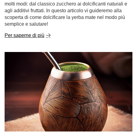
Mate dulce - yerba mate dolce. Con cosa e come
addolcirlo?
La yerba mate è tradizionalmente associata a un sapore
intenso e amaro, ma non tutti sanno che in Sud America
viene spesso gustata anche in versione dolce. Il Mate
dulce - yerba mate dolce - è un'ottima alternativa per
coloro che preferiscono sapori più tenui o che hanno
appena iniziato la loro avventura con questo infuso. Ma
con cosa si può dolcificare il tè mate per non perdere le
sue proprietà e mantenere un sapore delizioso? Ci sono
molti modi: dal classico zucchero ai dolcificanti naturali e
agli additivi fruttati. In questo articolo vi guideremo alla