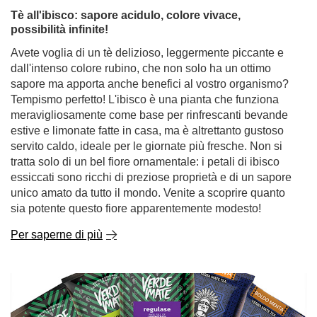
picchiare e il corpo, stremato dal caldo, desidera un
rinfresco energizzante? Per gli amanti del mate c'è solo
una risposta: il tereré - yerba mate servito freddo.
Per saperne di più
Tè all'ibisco: sapore acidulo, colore vivace,
possibilità infinite!