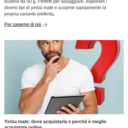
Primi passi con la yerba mate? Iniziate con campioni
da 50 g!
La yerba mate è una bevanda in grado di catturare quasi
completamente i sensi... ma solo se si trova l'aroma
giusto. E la scelta non manca! Dal classico e intenso tè
mate del Paraguay, alle varietà brasiliane delicate e
leggermente dolci, fino alle miscele di erbe e frutta dai
sapori sorprendenti. Ma come fare a capire tutto questo
quando si è appena iniziato il viaggio nel mate? La
soluzione è semplice: campioni di yerba mate in pratiche
bustine da 50 g. Perfetti per assaggiare, esplorare i
diversi tipi di yerba mate e scoprire rapidamente la