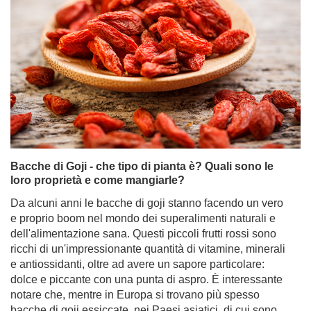
Il tè dei piselli farfalla - il tè blu di Clitoria ternatea.
Scoprite le sue proprietà e i suoi usi!
Il tè può ancora sorprenderci? A quanto pare sì! Il tè ai
piselli farfalla, noto anche come tè a base di Clitoria
ternatea, è un infuso che delizia non solo per il suo
sapore, ma soprattutto per il suo colore. Di colore blu
intenso, che diventa viola o rosa con l'aggiunta di succo
di limone, questa bevanda ha conquistato il mondo degli
amanti dei prodotti naturali e di coloro che apprezzano le
foto belle e degne di Instagram.
Per saperne di più