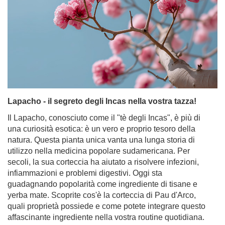
giace in fondo alla credenza da mesi o addirittura da
anni, non siete i soli! Molte persone si chiedono: è lecito
bere tè mate scaduto? La yerba mate vecchia è
destinata alla spazzatura o può essere ancora un infuso
saporito? In questo articolo dissiperemo tutti i dubbi su
quanto tempo la yerba mate rimane buona, su come
conservarla correttamente e su come prendersi cura
della propria scorta. Continuate a leggere per evitare
delusioni durante la vostra prossima sessione di
infusione e per assicurarvi di ottenere il massimo del
sapore da ogni foglia!
Per saperne di più