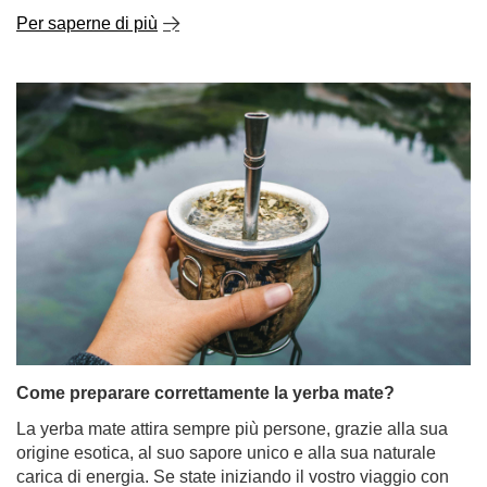
Lapacho - il segreto degli Incas nella vostra tazza!
Il Lapacho, conosciuto come il "tè degli Incas", è più di
una curiosità esotica: è un vero e proprio tesoro della
natura. Questa pianta unica vanta una lunga storia di
utilizzo nella medicina popolare sudamericana. Per
secoli, la sua corteccia ha aiutato a risolvere infezioni,
infiammazioni e problemi digestivi. Oggi sta
guadagnando popolarità come ingrediente di tisane e
yerba mate. Scoprite cos'è la corteccia di Pau d'Arco,
quali proprietà possiede e come potete integrare questo
affascinante ingrediente nella vostra routine quotidiana.
Per saperne di più