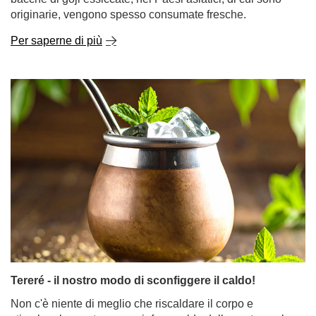
Bacche di Goji - che tipo di pianta è? Quali sono le
loro proprietà e come mangiarle?
Da alcuni anni le bacche di goji stanno facendo un vero
e proprio boom nel mondo dei superalimenti naturali e
dell'alimentazione sana. Questi piccoli frutti rossi sono
ricchi di un'impressionante quantità di vitamine, minerali
e antiossidanti, oltre ad avere un sapore particolare:
dolce e piccante con una punta di aspro. È interessante
notare che, mentre in Europa si trovano più spesso
bacche di goji essiccate, nei Paesi asiatici, di cui sono
originarie, vengono spesso consumate fresche.