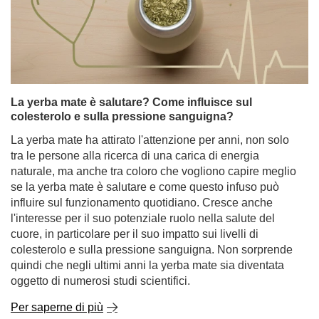
Tè al gelsomino: proprietà ed effetti. Come preparare
il tè aromatico al gelsomino?
Alcuni tè deliziano con un sapore intenso, altri stimolano
come un caffè mattutino. Il tè al gelsomino si distingue
per qualcosa di completamente diverso: un aroma
eccezionalmente delicato e floreale che può farvi sentire
calmi e rilassati fin dal primo sorso.
Per saperne di più