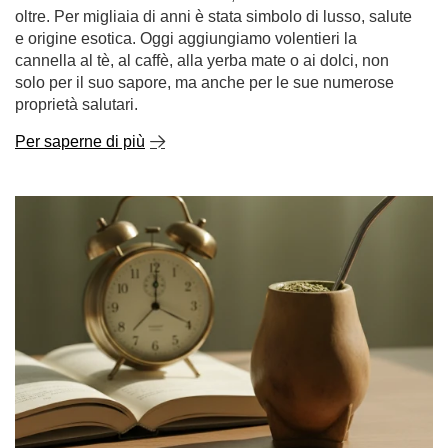
La cannella - una spezia dalle notevoli proprietà. a
cosa serve la cannella e dove usarla?
La cannella è una di quelle spezie che affascinano con
un aroma intenso e un sapore caldo e delicatamente
dolce. Evoca la stagione autunno-inverno, le tisane
riscaldanti e i dolci fatti in casa, ma il suo uso va ben
oltre. Per migliaia di anni è stata simbolo di lusso, salute
e origine esotica. Oggi aggiungiamo volentieri la