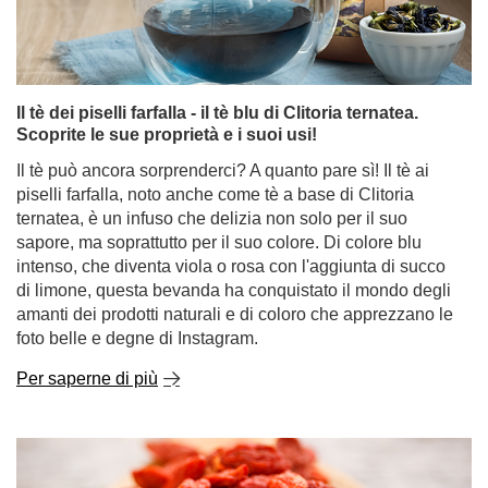
riflessi più pronti e una migliore concentrazione risiede
nelle foglie essiccate dell'albero Ilex paraguariensis. Sì,
stiamo parlando della yerba mate, la bevanda che per
secoli ha aiutato i guerrieri sudamericani a rimanere
vigili e forti e che ora si adatta perfettamente alle
esigenze dei giocatori moderni.
Per saperne di più