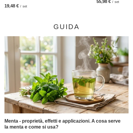
Verde Mate Green Autumn Pear 50 g
2,97 €
/
elemento
(59,40 € / kg)
RACCOMANDATO PER TE
Set PER DUE di Yerba
55,98 €
/
set
Set di accessori per Yerba Mate Verde Matero
Bombilla
19,48 €
/
set