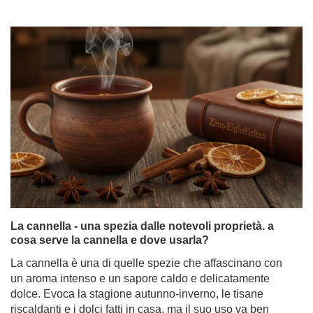
La yerba mate è salutare? Come influisce sul
colesterolo e sulla pressione sanguigna?
La yerba mate ha attirato l'attenzione per anni, non solo
tra le persone alla ricerca di una carica di energia
naturale, ma anche tra coloro che vogliono capire meglio
se la yerba mate è salutare e come questo infuso può
influire sul funzionamento quotidiano. Cresce anche
l'interesse per il suo potenziale ruolo nella salute del
cuore, in particolare per il suo impatto sui livelli di
colesterolo e sulla pressione sanguigna. Non sorprende
quindi che negli ultimi anni la yerba mate sia diventata
oggetto di numerosi studi scientifici.
Per saperne di più