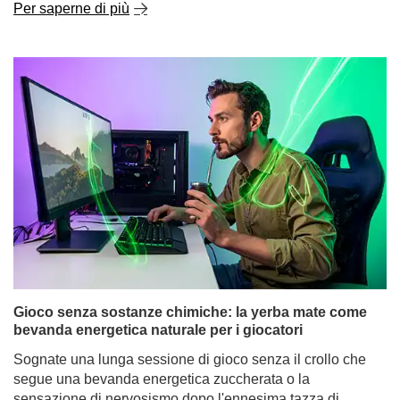
Yerba mate e concentrazione: come funziona e
perché stimola la mente durante lo studio?
L'inizio dell'anno accademico e le prime settimane di
lezione sono un momento in cui molti studenti cercano
modi per studiare in modo più efficace, prepararsi alle
lezioni e prolungare i periodi di concentrazione. E non
solo gli studenti, ma anche le persone che svolgono un
lavoro mentale, i programmatori o i liberi professionisti,
spesso si chiedono: la yerba mate stimola quanto il caffè
o funziona in modo diverso?
Per saperne di più