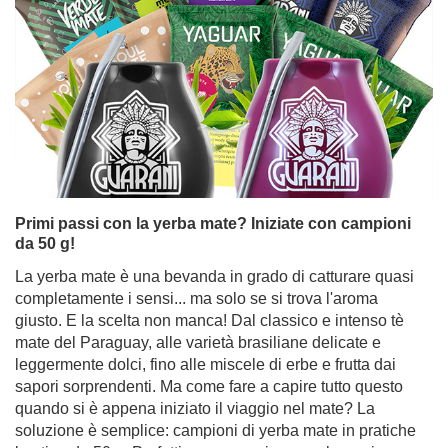
Avete voglia di un tè delizioso, leggermente piccante e
dall'intenso colore rubino, che non solo ha un ottimo
sapore ma apporta anche benefici al vostro organismo?
Tempismo perfetto! L'ibisco è una pianta che funziona
meravigliosamente come base per rinfrescanti bevande
estive e limonate fatte in casa, ma è altrettanto gustoso
servito caldo, ideale per le giornate più fresche. Non si
tratta solo di un bel fiore ornamentale: i petali di ibisco
essiccati sono ricchi di preziose proprietà e di un sapore
unico amato da tutto il mondo. Venite a scoprire quanto
sia potente questo fiore apparentemente modesto!
Per saperne di più