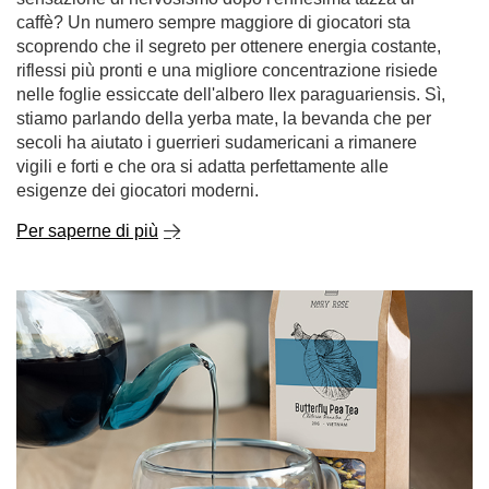
Gioco senza sostanze chimiche: la yerba mate come
bevanda energetica naturale per i giocatori
Sognate una lunga sessione di gioco senza il crollo che
segue una bevanda energetica zuccherata o la
sensazione di nervosismo dopo l'ennesima tazza di
caffè? Un numero sempre maggiore di giocatori sta
scoprendo che il segreto per ottenere energia costante,