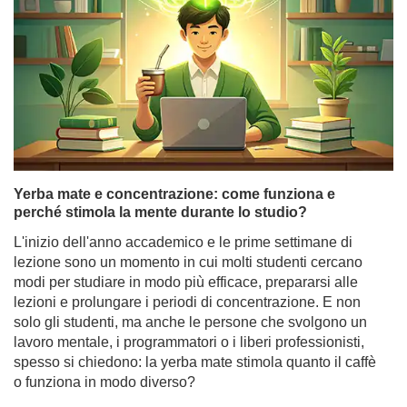
sonno sano
Una mattina senza caffè? Per molti è impensabile.
Eppure sempre più persone sostituiscono la loro tazza di
espresso con una zucca riempita di yerba mate, un
infuso che stimola il corpo senza logorare i nervi. Con la
popolarità di questa bevanda, una domanda sorge
sempre più spesso: la yerba mate influisce sul sonno?
Le sue proprietà tonificanti, che ci aiutano a rimanere
vigili durante il giorno, possono rendere più difficile
addormentarsi? Yerba mate e sonno sono un binomio
perfetto o una relazione complicata?
Per saperne di più