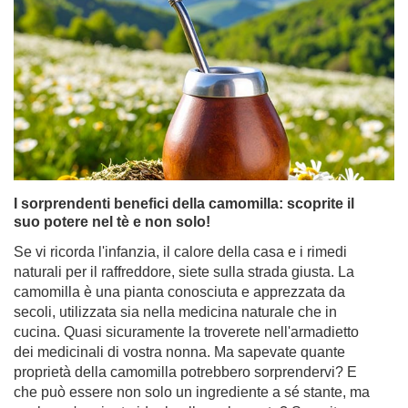
sempre più popolare in tutto il mondo, grazie alle sue
proprietà energizzanti, ai suoi benefici per la salute e al
suo gusto unico. Se siete arrivati qui, probabilmente vi
starete chiedendo dove acquistare la yerba mate e quale
sia il posto migliore per il vostro primo (o prossimo!)
acquisto. Anche se la yerba mate appare sempre più
spesso nei negozi, sono i negozi online a offrire la
gamma più ampia, prezzi interessanti e una
convenienza a cui è difficile resistere. Scoprite perché
acquistare yerba mate online è la decisione migliore se
cercate prodotti di alta qualità, accessori per gustarla e
set perfetti da regalare.
Per saperne di più