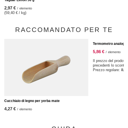
Yaguar Limón 50 g
2,97 €
/
elemento
(59,40 € / kg)
RACCOMANDATO PER TE
OFFERTA SPECIALE
Termometro analogic
5,86 €
/
elemento
Il prezzo del prodotto
precedenti lo sconto
Prezzo regolare:
8,37
Cucchiaio di legno per yerba mate
4,27 €
/
elemento