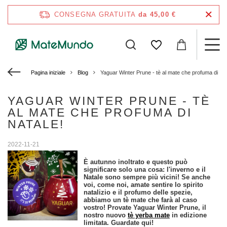
CONSEGNA GRATUITA
da 45,00 €
Pagina iniziale
Blog
Yaguar Winter Prune - tè al mate che profuma di Nat
YAGUAR WINTER PRUNE - TÈ
AL MATE CHE PROFUMA DI
NATALE!
2022-11-21
È autunno inoltrato e questo può
significare solo una cosa: l'inverno e il
Natale sono sempre più vicini! Se anche
voi, come noi, amate sentire lo spirito
natalizio e il profumo delle spezie,
abbiamo un tè mate che farà al caso
vostro! Provate Yaguar Winter Prune, il
nostro nuovo
tè yerba mate
in edizione
limitata. Guardate qui!