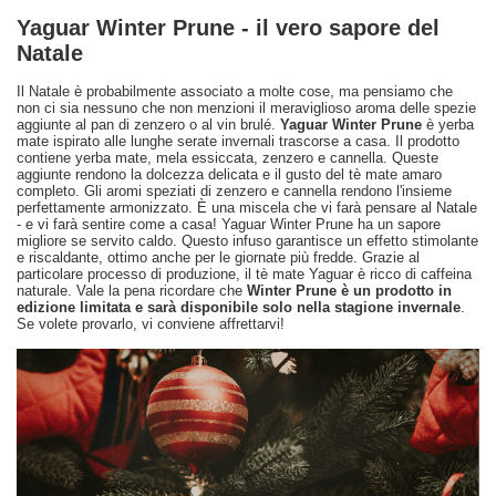
Yaguar Winter Prune - il vero sapore del
Natale
Il Natale è probabilmente associato a molte cose, ma pensiamo che
non ci sia nessuno che non menzioni il meraviglioso aroma delle spezie
aggiunte al pan di zenzero o al vin brulé.
Yaguar Winter Prune
è yerba
mate ispirato alle lunghe serate invernali trascorse a casa. Il prodotto
contiene yerba mate, mela essiccata, zenzero e cannella. Queste
aggiunte rendono la dolcezza delicata e il gusto del tè mate amaro
completo. Gli aromi speziati di zenzero e cannella rendono l'insieme
perfettamente armonizzato. È una miscela che vi farà pensare al Natale
- e vi farà sentire come a casa! Yaguar Winter Prune ha un sapore
migliore se servito caldo. Questo infuso garantisce un effetto stimolante
e riscaldante, ottimo anche per le giornate più fredde. Grazie al
particolare processo di produzione, il tè mate Yaguar è ricco di caffeina
naturale. Vale la pena ricordare che
Winter Prune è un prodotto in
edizione limitata e sarà disponibile solo nella stagione invernale
.
Se volete provarlo, vi conviene affrettarvi!