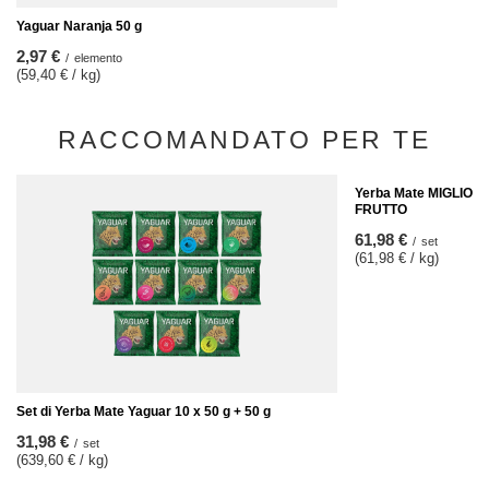
Yaguar Naranja 50 g
2,97 €
/
elemento
(59,40 € / kg)
RACCOMANDATO PER TE
Yerba Mate MIGLIOR
FRUTTO
61,98 €
/
set
(61,98 € / kg)
Set di Yerba Mate Yaguar 10 x 50 g + 50 g
31,98 €
/
set
(639,60 € / kg)