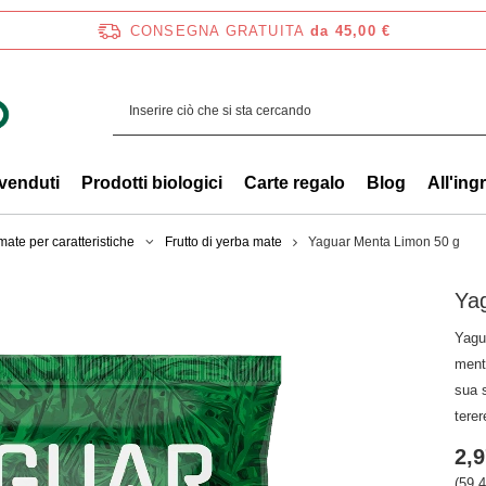
CONSEGNA GRATUITA
da 45,00 €
 venduti
Prodotti biologici
Carte regalo
Blog
All'ing
ate per caratteristiche
Frutto di yerba mate
Yaguar Menta Limon 50 g
Ya
Yagu
menta
sua 
terer
2,9
(59,4