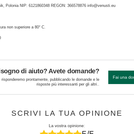
idnik, Polonia NIP: 6121860348 REGON: 366578876 info@venusti.eu
ura non superiore a 80° C.
0
isogno di aiuto? Avete domande?
Fai una d
 risponderemo prontamente, pubblicando le domande e le
risposte più interessanti per gli altri..
SCRIVI LA TUA OPINIONE
La vostra opinione: