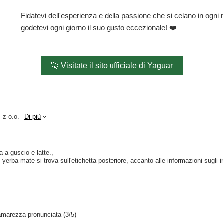
Fidatevi dell'esperienza e della passione che si celano in ogni
godetevi ogni giorno il suo gusto eccezionale! ❤️
🚀 Visitate il sito ufficiale di Yaguar
 z o.o.
Di più
a a guscio e latte.
yerba mate si trova sull'etichetta posteriore, accanto alle informazioni sugli i
amarezza pronunciata (3/5)