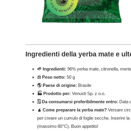
Ingredienti della yerba mate e ulte
🌱 Ingredienti:
96% yerba mate, citronella, menta
⚖️ Peso netto:
50 g
🌎 Paese di origine:
Brasile
🏭 Prodotto per:
Venusti Sp. z o.o.
🗓️ Da consumarsi preferibilmente entro:
Data d
🧉 Come preparare la yerba mate?
Versare circ
per creare un cumulo di foglie secche. Inserire l
(massimo 80°C). Buon appetito!