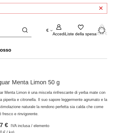
€
Accedi
Liste della spesa
0,00 €
rosso
guar Menta Limon 50 g
ar Menta Limon è una miscela rinfrescante di yerba mate con
 piperita e citronella. Il suo sapore leggermente agrumato e la
stimolazione naturale la rendono perfetta sia calda che come
é fresco e rinvigorente.
7 €
IVA inclusa
/
elemento
0 € / kg)