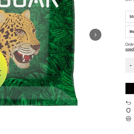
50
Me
Ordi
sped
-