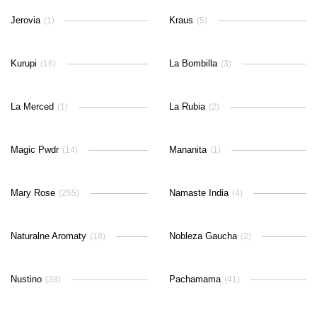
Jerovia
Kraus
(1)
(5)
Kurupi
La Bombilla
(16)
(3)
La Merced
La Rubia
(1)
(2)
Magic Pwdr
Mananita
(14)
(1)
Mary Rose
Namaste India
(255)
(4)
Naturalne Aromaty
Nobleza Gaucha
(18)
(2)
Nustino
Pachamama
(38)
(41)