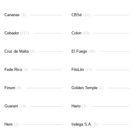
Canarias
CBSé
(5)
(30)
Cebador
Colon
(417)
(10)
Cruz de Malta
El Fuego
(5)
(36)
Fede Rico
FiloLilo
(4)
(12)
Finum
Golden Temple
(4)
(1)
Guarani
Hario
(79)
(3)
Hem
Indega S.A.
(2)
(5)