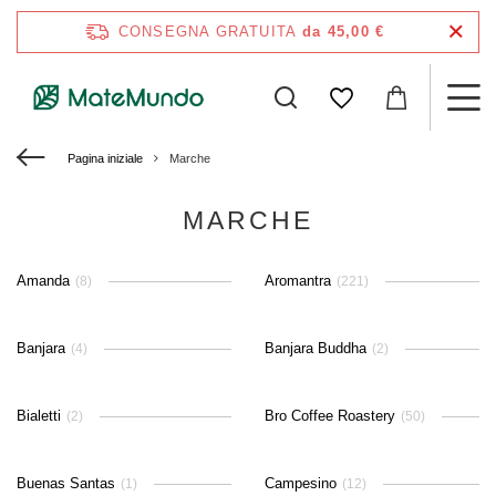
CONSEGNA GRATUITA
da 45,00 €
Pagina iniziale
Marche
MARCHE
Amanda
Aromantra
(8)
(221)
Banjara
Banjara Buddha
(4)
(2)
Bialetti
Bro Coffee Roastery
(2)
(50)
Buenas Santas
Campesino
(1)
(12)