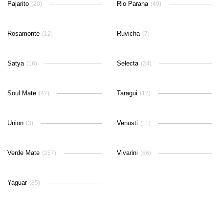
Pajarito
Rio Parana
(20)
(49)
Rosamonte
Ruvicha
(12)
(7)
Satya
Selecta
(16)
(24)
Soul Mate
Taragui
(47)
(12)
Union
Venusti
(3)
(11)
Verde Mate
Vivarini
(257)
(66)
Yaguar
(85)