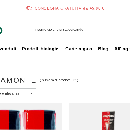
CONSEGNA GRATUITA
da 45,00 €
 venduti
Prodotti biologici
Carte regalo
Blog
All'ing
SAMONTE
( numero di prodotti:
12
)
a ordinamento
ore rilevanza