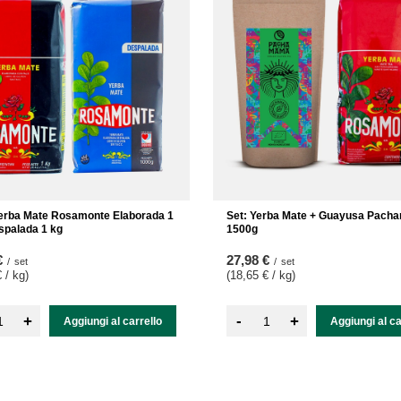
Yerba Mate Rosamonte Elaborada 1
Set: Yerba Mate + Guayusa Pac
spalada 1 kg
1500g
€
27,98 €
/
set
/
set
 / kg
)
(18,65 € / kg
)
-
+
+
Aggiungi al carrello
Aggiungi al ca