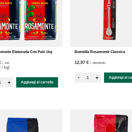
monte Elaborada Con Palo 1kg
Bombilla Rosamonte Classica
€
12,97 €
/
set
/
elemento
 / kg
)
-
+
Aggiungi al ca
+
Aggiungi al carrello