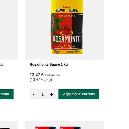
kg
Rosamonte Suave 1 kg
13,47 €
/
elemento
(13,47 € / kg
)
-
+
rrello
Aggiungi al carrello