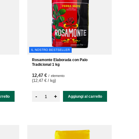
IL NOSTRO BESTSELLER
Rosamonte Elaborada con Palo
Tradicional 1 kg
12,47 €
/
elemento
(12,47 € / kg
)
-
+
rrello
Aggiungi al carrello