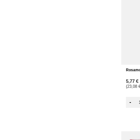
Rosamo
5,77 €
(23,08 €
-