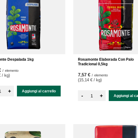
nte Despalada 1kg
Rosamonte Elaborada Con Palo
Tradicional 0,5kg
€
/
elemento
7,57 €
 / kg
)
/
elemento
(15,14 € / kg
)
+
Aggiungi al carrello
-
+
Aggiungi al ca