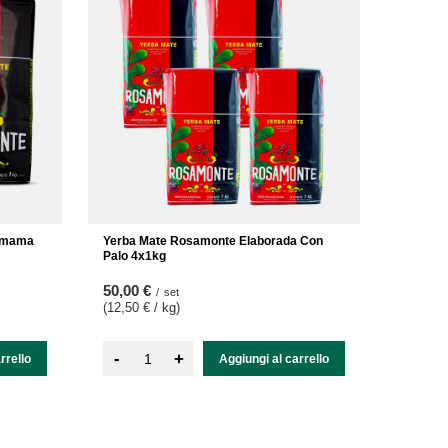
hamama
Yerba Mate Rosamonte Elaborada Con
Palo 4x1kg
50,00 €
/
set
(12,50 € / kg
)
-
+
rrello
Aggiungi al carrello