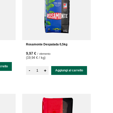
Rosamonte Despalada 0,5kg
9,97 €
/
elemento
(19,94 € / kg
)
rrello
-
+
Aggiungi al carrello