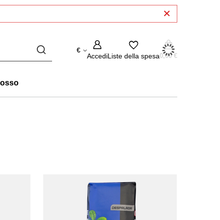
€
Accedi
Liste della spesa
0,00 €
rosso