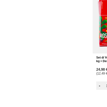
Set di 
kg + De
24,98 
(12,49 €
-