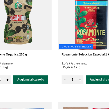
IL NOSTRO BESTSELLER
nte Organica 250 g
Rosamonte Seleccion Especial 1 
15,97 €
/
elemento
/
elemento
 / kg
)
(15,97 € / kg
)
-
+
+
Aggiungi al carrello
Aggiungi al ca