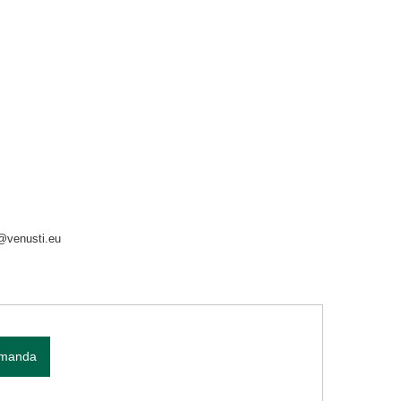
o@venusti.eu
omanda