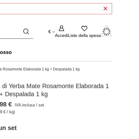
€
Accedi
Liste della spesa
0,00 €
rosso
te Rosamonte Elaborada 1 kg + Despalada 1 kg
t di Yerba Mate Rosamonte Elaborada 1
+ Despalada 1 kg
98 €
IVA inclusa
/
set
9 € / kg)
un set