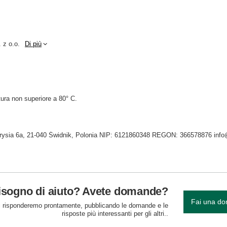
 z o.o.
Di più
ura non superiore a 80° C.
Tygrysia 6a, 21-040 Świdnik, Polonia NIP: 6121860348 REGON: 366578876 inf
isogno di aiuto? Avete domande?
Fai una d
 risponderemo prontamente, pubblicando le domande e le
risposte più interessanti per gli altri..