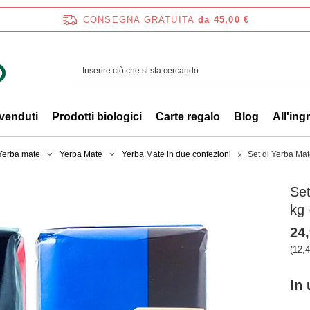
CONSEGNA GRATUITA
da 45,00 €
 venduti
Prodotti biologici
Carte regalo
Blog
All'ing
 Yerba mate
Yerba Mate
Yerba Mate in due confezioni
Set di Yerba Ma
Se
kg 
24,
(12,4
In 