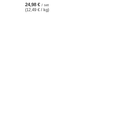
24,98 €
/
set
(12,49 € / kg)