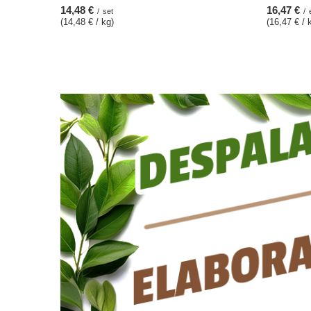
14,48 €
16,47 €
/
set
/
(14,48 € / kg)
(16,47 € / 