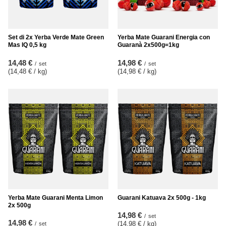
Set di 2x Yerba Verde Mate Green
Yerba Mate Guarani Energia con
Mas IQ 0,5 kg
Guaranà 2x500g=1kg
14,48 €
14,98 €
/
set
/
set
(14,48 € / kg
)
(14,98 € / kg
)
Yerba Mate Guarani Menta Limon
Guarani Katuava 2x 500g - 1kg
2x 500g
14,98 €
/
set
14,98 €
(14,98 € / kg
)
/
set