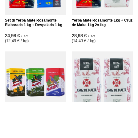
Set di Yerba Mate Rosamonte
Yerba Mate Rosamonte 1kg + Cruz
Elaborada 1 kg + Despalada 1 kg
de Malta 1kg 2x1kg
24,98 €
28,98 €
/
set
/
set
(12,49 € / kg
)
(14,49 € / kg
)
Pajarito Elaborada Con Palo +
Cruz de Malta Elaborada Con Palo
Saborizada + Hierbas Naturales 3
2 x 1kg
x 500g
31,98 €
/
set