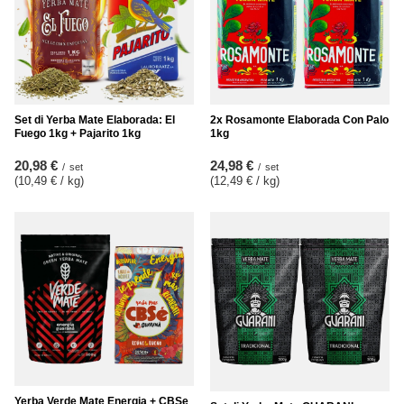
Set di Yerba Mate Elaborada: El
2x Rosamonte Elaborada Con Palo
Fuego 1kg + Pajarito 1kg
1kg
20,98 €
24,98 €
/
set
/
set
(10,49 € / kg
)
(12,49 € / kg
)
Yerba Verde Mate Energia + CBSe