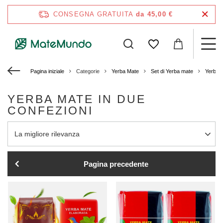
CONSEGNA GRATUITA
da 45,00 €
Pagina iniziale
Categorie
Yerba Mate
Set di Yerba mate
Yerba 
YERBA MATE IN DUE
CONFEZIONI
Modifica ordinamento
La migliore rilevanza
Pagina precedente