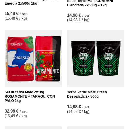
Set di Yerba Mate GUARANI
Energia 2x500g 1kg
Elaborada 2x500g = 1kg
15,48 €
/
set
14,98 €
/
set
(15,48 € / kg
)
(14,98 € / kg
)
Set di Yerba Mate 2x1kg
Yerba Verde Mate Green
ROSAMONTE + TARAGUI CON
Despalada 2x 500g
PALO 2kg
14,98 €
/
set
32,98 €
(14,98 € / kg
)
/
set
(16,49 € / kg
)