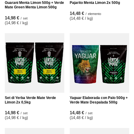
Guarani Menta Limon 500g + Verde
Pajarito Menta Limon 2x 500g
Mate Green Menta Limon 500g
14,48 €
/
elemento
14,98 €
(14,48 € / kg
)
/
set
(14,98 € / kg
)
Set di Yerba Verde Mate Verde
Yaguar Elaborada con Palo 500g +
Limon 2x 0,5kg
Verde Mate Despalada 500g
14,98 €
14,48 €
/
set
/
set
(14,98 € / kg
)
(14,48 € / kg
)