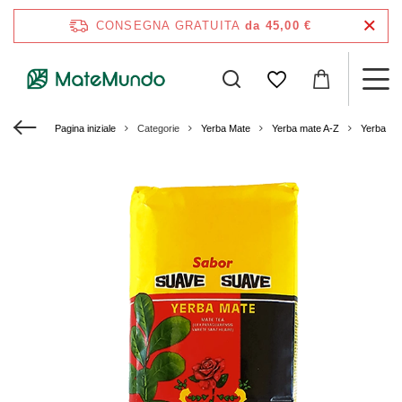
CONSEGNA GRATUITA
da 45,00 €
Pagina iniziale
Categorie
Yerba Mate
Yerba mate A-Z
Yerba Ma