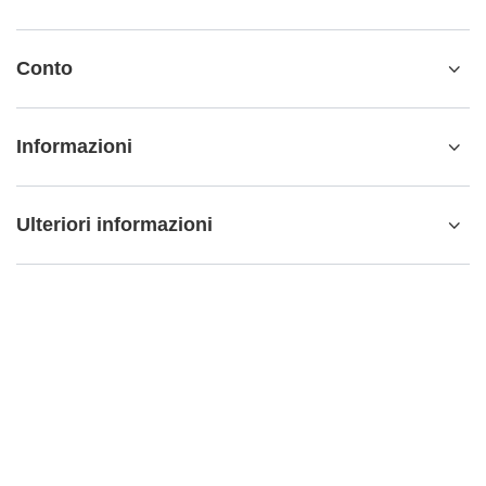
Conto
Informazioni
Ulteriori informazioni
info@matemundo.it
MateMundo.it
,
Ostrowskiego 9/129
,
53-238
Wrocław
(Polonia)
Nel negozio presentiamo i prezzi lordi (IVA inclusa).