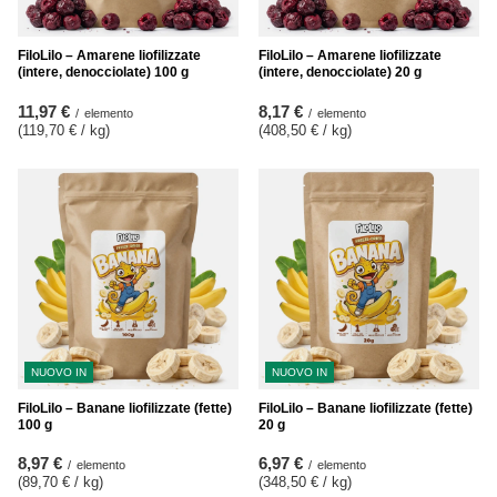
FiloLilo – Amarene liofilizzate
FiloLilo – Amarene liofilizzate
(intere, denocciolate) 100 g
(intere, denocciolate) 20 g
11,97 €
8,17 €
/
elemento
/
elemento
(119,70 € / kg
)
(408,50 € / kg
)
NUOVO IN
NUOVO IN
FiloLilo – Banane liofilizzate (fette)
FiloLilo – Banane liofilizzate (fette)
100 g
20 g
8,97 €
6,97 €
/
elemento
/
elemento
(89,70 € / kg
)
(348,50 € / kg
)