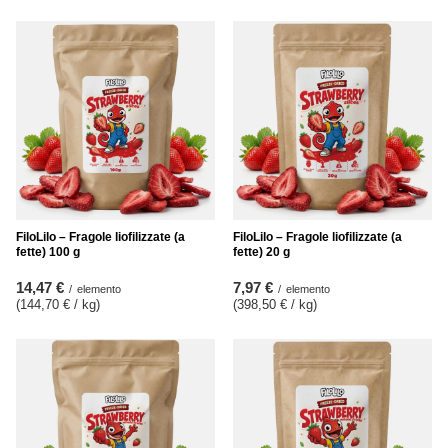
FiloLilo – Fragole liofilizzate (a
FiloLilo – Fragole liofilizzate (a
fette) 100 g
fette) 20 g
14,47 €
7,97 €
/
elemento
/
elemento
(144,70 € / kg
)
(398,50 € / kg
)