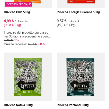
OFFERTA SPECIALE
Ruvicha Chia 500g
Ruvicha Energia Guaranà 500g
4,99 €
9,57 €
/
elemento
/
elemento
(9,98 € / kg
)
(19,14 € / kg
)
Il prezzo del prodotto più basso
nei 30 giorni precedenti lo sconto:
5,16 €
-3%
Prezzo regolare:
6,97 €
-28%
Ruvicha Nativa 500g
Ruvicha Pantanal 500g