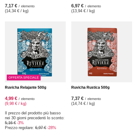
7,17 €
6,97 €
/
elemento
/
elemento
(14,34 € / kg
)
(13,94 € / kg
)
OFFERTA SPECIALE
Ruvicha Relajante 500g
Ruvicha Rustica 500g
4,99 €
7,37 €
/
elemento
/
elemento
(9,98 € / kg
)
(14,74 € / kg
)
Il prezzo del prodotto più basso
nei 30 giorni precedenti lo sconto:
5,16 €
-3%
Prezzo regolare:
6,97 €
-28%