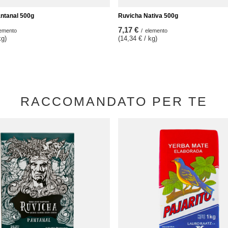
ntanal 500g
Ruvicha Nativa 500g
7,17 €
emento
/
elemento
kg)
(14,34 € / kg)
RACCOMANDATO PER TE