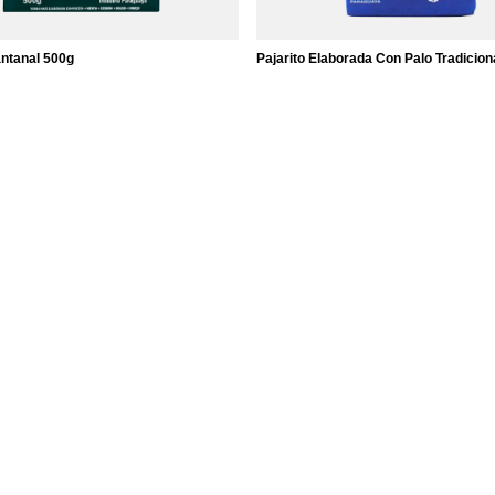
ntanal 500g
Pajarito Elaborada Con Palo Tradicion
11,57 €
emento
/
elemento
kg)
(11,57 € / kg)
Informazioni
Note Legali
cestino
Spedizione
a spesa
Informazioni sul pagamento e
commissioni
 prodotti acquistati