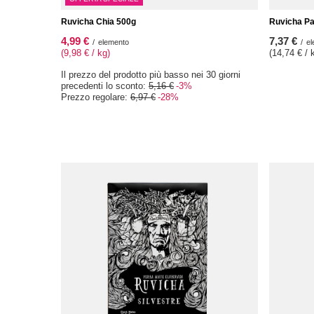
Ruvicha Chia 500g
Ruvicha Pa
4,99 €
7,37 €
/
elemento
/
el
(9,98 € / kg)
(14,74 € / 
Il prezzo del prodotto più basso nei 30 giorni
precedenti lo sconto:
5,16 €
-3%
Prezzo regolare:
6,97 €
-28%