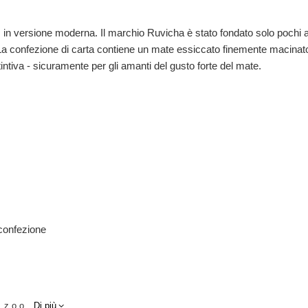
in versione moderna. Il marchio Ruvicha è stato fondato solo pochi ann
 La confezione di carta contiene un mate essiccato finemente macinato
tiva - sicuramente per gli amanti del gusto forte del mate.
 confezione
 z o.o.
Di più