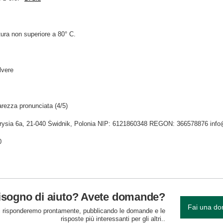
ura non superiore a 80° C.
lvere
rezza pronunciata (4/5)
Tygrysia 6a, 21-040 Świdnik, Polonia NIP: 6121860348 REGON: 366578876 inf
0
isogno di aiuto? Avete domande?
Fai una d
 risponderemo prontamente, pubblicando le domande e le
risposte più interessanti per gli altri..