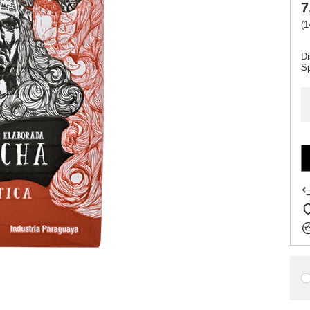
7
(1
Di
S