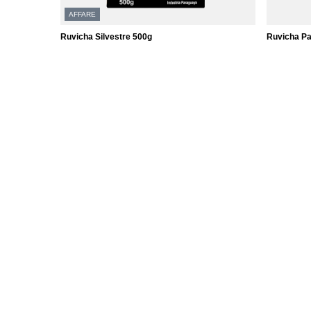
AFFARE
Ruvicha Silvestre 500g
Ruvicha Pa
5,16 €
7,37 €
/
elemento
/
el
(10,32 € / kg)
(14,74 € / 
Il prezzo del prodotto più basso nei 30 giorni
precedenti lo sconto:
4,99 €
+3%
Prezzo regolare:
7,37 €
-30%
ORDINI
Conto
Stato dell'ordine
Registro
Tracciabilità del pacco
Il vostro 
Voglio fare un reclamo sul prodotto
Liste dell
Voglio restituire il prodotto
Elenco dei