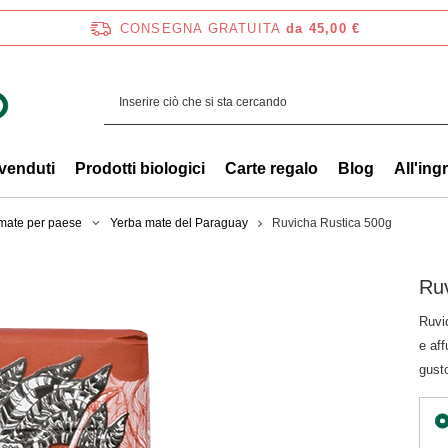
CONSEGNA GRATUITA
da 45,00 €
 venduti
Prodotti biologici
Carte regalo
Blog
All'ing
mate per paese
Yerba mate del Paraguay
Ruvicha Rustica 500g
Ruv
Ruvi
e aff
gusto