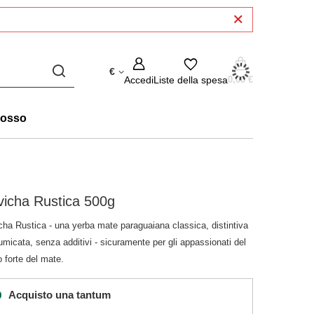
€
Accedi
Liste della spesa
0,00 €
rosso
icha Rustica 500g
cha Rustica - una yerba mate paraguaiana classica, distintiva
umicata, senza additivi - sicuramente per gli appassionati del
 forte del mate.
Acquisto una tantum