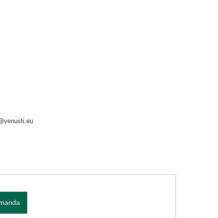
o@venusti.eu
omanda