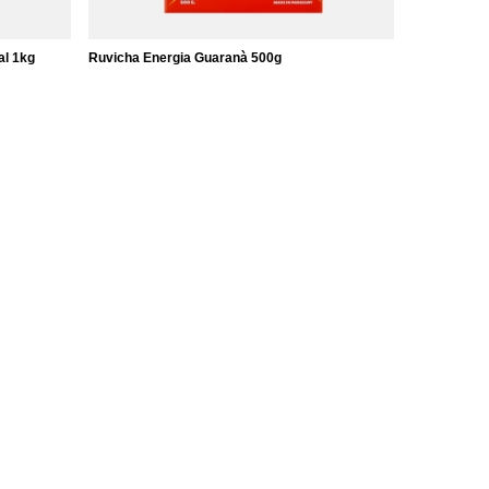
al 1kg
Ruvicha Energia Guaranà 500g
9,37 €
/
elemento
(18,74 € / kg)
Ulteriori informazioni
Contattaci
Mappa del sito
Ricerca
Tè Yerba Mate all'ingrosso