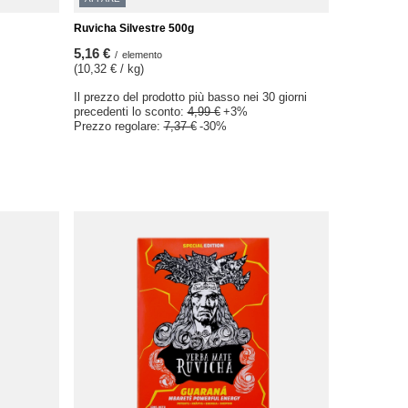
Ruvicha Silvestre 500g
5,16 €
/
elemento
(10,32 € / kg)
Il prezzo del prodotto più basso nei 30 giorni
precedenti lo sconto:
4,99 €
+3%
Prezzo regolare:
7,37 €
-30%