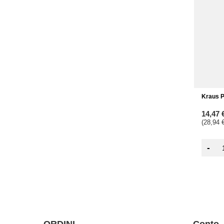
Kraus P
14,47 
(28,94 €
-