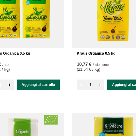
s Organica 0,5 kg
Kraus Organica 0,5 kg
€
10,77 €
/
set
/
elemento
 / kg
)
(21,54 € / kg
)
-
+
+
Aggiungi al carrello
Aggiungi al ca