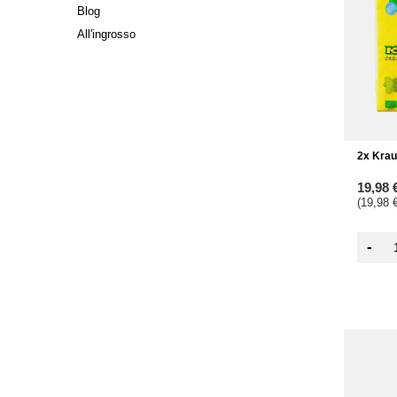
Blog
All'ingrosso
2x Krau
19,98 
(19,98 €
-