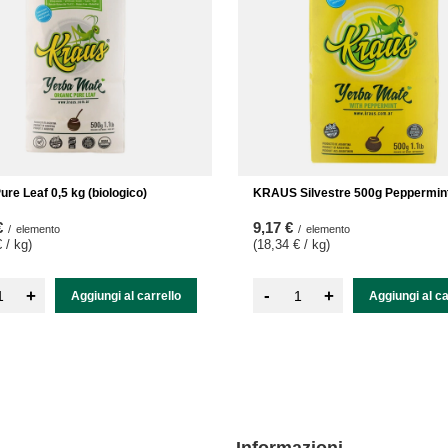
ure Leaf 0,5 kg (biologico)
KRAUS Silvestre 500g Peppermin
€
9,17 €
/
elemento
/
elemento
 / kg
)
(18,34 € / kg
)
-
+
+
Aggiungi al carrello
Aggiungi al ca