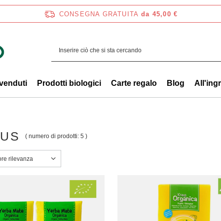
CONSEGNA GRATUITA
da 45,00 €
 venduti
Prodotti biologici
Carte regalo
Blog
All'ing
AUS
( numero di prodotti:
5
)
a ordinamento
ore rilevanza