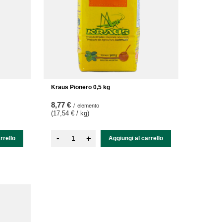
Kraus Pionero 0,5 kg
8,77 €
/
elemento
(17,54 € / kg
)
-
+
rrello
Aggiungi al carrello