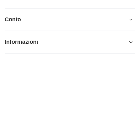
Conto
Informazioni
Ulteriori informazioni
info@matemundo.it
MateMundo.it
,
Ostrowskiego 9/129
,
53-238
Wrocław
(Polonia)
Nel negozio presentiamo i prezzi lordi (IVA inclusa).