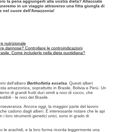
ero la pena aggiungerli alla vostra dieta? Allacciate
neremo in un viaggio attraverso una fitta giungla di
nte nel cuore dell'Amazzonia!
re nutrizionale
re dannose? Controllare le controindicazioni
Brasile. Come includerle nella dieta quotidiana?
emi dell'albero
Bertholletia excelsa
. Questi alberi
sta amazzonica, soprattutto in Brasile, Bolivia e Perù. Un
erno di grandi frutti duri simili a noci di cocco, che
bili - le noci del Brasile.
erseveranza. Ancora oggi, la maggior parte del lavoro
 che cadono dagli alberi. È interessante notare che le api
 i loro strumenti genetici unici, sono in grado di
o le arachidi, e la loro forma ricorda leggermente una