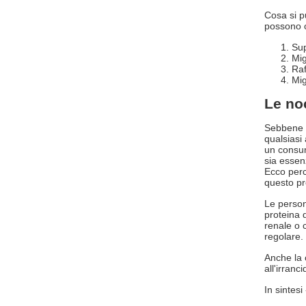
Cosa si p
possono o
Sup
Mig
Raf
Mig
Le no
Sebbene l
qualsiasi
un consum
sia essen
Ecco perc
questo pr
Le person
proteina 
renale o 
regolare.
Anche la 
all'irranc
In sintesi