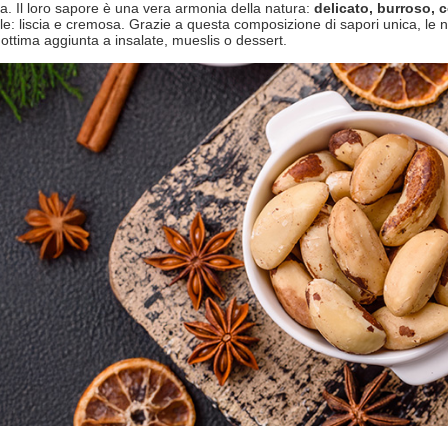
. Il loro sapore è una vera armonia della natura:
delicato, burroso, 
le: liscia e cremosa. Grazie a questa composizione di sapori unica, le 
ottima aggiunta a insalate, mueslis o dessert.