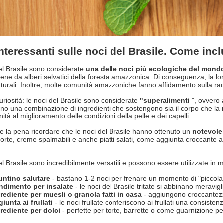
interessanti sulle noci del Brasile. Come inc
el Brasile sono considerate
una delle noci più ecologiche del mond
iene da alberi selvatici della foresta amazzonica. Di conseguenza, la lo
aturali. Inoltre, molte comunità amazzoniche fanno affidamento sulla rac
curiosità: le noci del Brasile sono considerate
"superalimenti
", ovvero 
o una combinazione di ingredienti che sostengono sia il corpo che la 
ità al miglioramento delle condizioni della pelle e dei capelli.
ale la pena ricordare che le noci del Brasile hanno ottenuto un
notevole
i torte, creme spalmabili e anche piatti salati, come aggiunta croccante 
el Brasile sono incredibilmente versatili e possono essere utilizzate in 
untino salutare
- bastano 1-2 noci per frenare un momento di "piccola
ndimento per insalate
- le noci del Brasile tritate si abbinano meravig
rediente per muesli o granola fatti in casa
- aggiungono croccantezza
iunta ai frullati
- le noci frullate conferiscono ai frullati una consiste
rediente per dolci
- perfette per torte, barrette o come guarnizione per