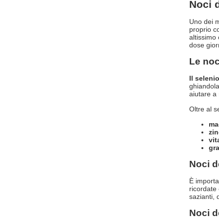
Noci d
Uno dei m
proprio co
altissimo
dose gior
Le noci
Il seleni
ghiandola
aiutare a 
Oltre al s
ma
zi
vi
gra
Noci de
È importa
ricordate
sazianti,
Noci de