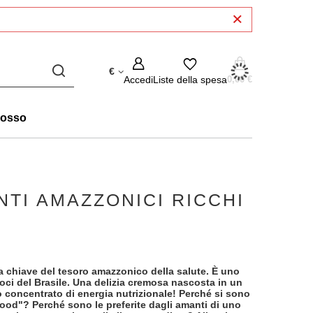
€
Accedi
Liste della spesa
0,00 €
rosso
NTI AMAZZONICI RICCHI
a chiave del tesoro amazzonico della salute. È uno
oci del Brasile. Una delizia cremosa nascosta in un
 concentrato di energia nutrizionale! Perché si sono
food"? Perché sono le preferite dagli amanti di uno