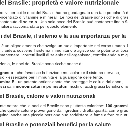
el Brasile: proprietà e valore nutrizionale
otivi per cui le noci del Brasile hanno guadagnato una tale popolarità è 
ncentrato di vitamine e minerali! Le noci del Brasile sono ricche di grassi
 contenuto di
selenio
. Una sola noce del Brasile può contenere fino a 
naliera raccomandata per questo elemento!
 del Brasile, il selenio e la sua importanza per la
o
è un oligoelemento che svolge un ruolo importante nel corpo umano. È
 tiroidea, sostiene il sistema immunitario e agisce come potente antioss
mantenere i corretti livelli di selenio nell'organismo, contribuendo a mig
elenio, le noci del Brasile sono ricche anche di:
gnesio
- che favorisce la funzione muscolare e il sistema nervoso,
nco
- essenziale per l'immunità e la guarigione delle ferite,
tamina E
- un potente antiossidante che protegge le cellule dai danni,
ssi
sani
monoinsaturi e polinsaturi
, ricchi di acidi grassi benefici 
l Brasile, calorie e valori nutrizionali
nte notare che le noci del Brasile sono piuttosto caloriche:
100 grammi
 che queste calorie provengono da ingredienti di alta qualità, come gras
 quindi anche una piccola porzione può soddisfare la fame e fornire nutri
l Brasile e potenziali benefici per la salute