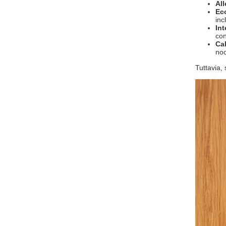
All
Ec
inc
Int
con
Cal
noc
Tuttavia,