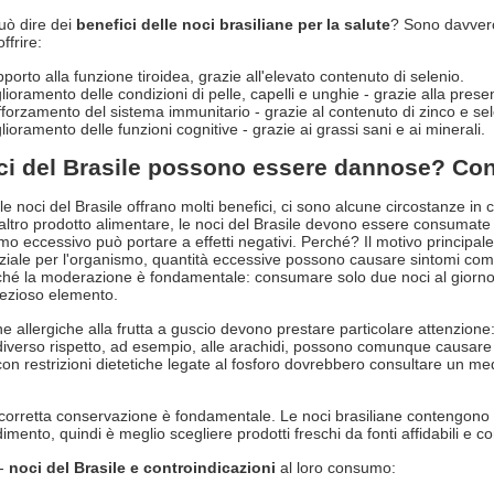
uò dire dei
benefici delle noci brasiliane per la salute
? Sono davvero
ffrire:
porto alla funzione tiroidea, grazie all'elevato contenuto di selenio.
lioramento delle condizioni di pelle, capelli e unghie - grazie alla prese
forzamento del sistema immunitario - grazie al contenuto di zinco e sel
lioramento delle funzioni cognitive - grazie ai grassi sani e ai minerali.
ci del Brasile possono essere dannose? Cont
e noci del Brasile offrano molti benefici, ci sono alcune circostanze i
 altro prodotto alimentare, le noci del Brasile devono essere consumat
o eccessivo può portare a effetti negativi. Perché? Il motivo principale 
ziale per l'organismo, quantità eccessive possono causare sintomi come s
hé la moderazione è fondamentale: consumare solo due noci al giorno è 
ezioso elemento.
e allergiche alla frutta a guscio devono prestare particolare attenzione
diverso rispetto, ad esempio, alle arachidi, possono comunque causar
con restrizioni dietetiche legate al fosforo dovrebbero consultare un medi
corretta conservazione è fondamentale. Le noci brasiliane contengono 
idimento, quindi è meglio scegliere prodotti freschi da fonti affidabili e c
 -
noci del Brasile e controindicazioni
al loro consumo: