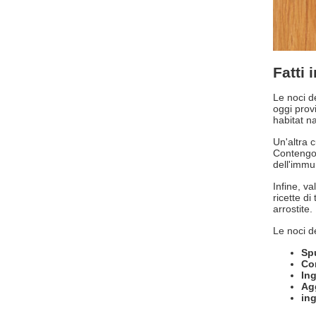
Fatti 
Le noci d
oggi prov
habitat n
Un'altra 
Contengon
dell'immun
Infine, v
ricette d
arrostite.
Le noci d
Sp
Co
Ing
Agg
ing