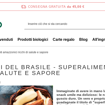
CONSEGNA GRATUITA
da 45,00 €
 venduti
Prodotti biologici
Carte regalo
Blog
All'ing
ti amazzonici ricchi di salute e sapore
I DEL BRASILE - SUPERALIME
SALUTE E SAPORE
4
Immaginate di avere in mano l
snack umile ma delizioso: le n
guscio duro. Un vero e proprio
guadagnate il titolo di "super