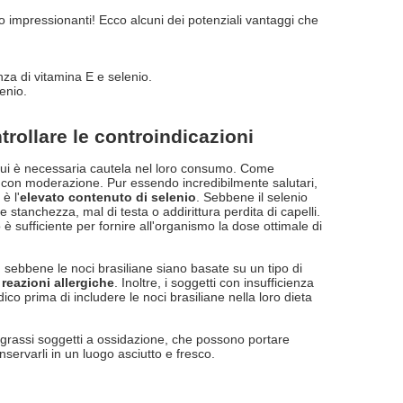
 impressionanti! Ecco alcuni dei potenziali vantaggi che
nza di vitamina E e selenio.
enio.
rollare le controindicazioni
n cui è necessaria cautela nel loro consumo. Come
e con moderazione. Pur essendo incredibilmente salutari,
è l'
elevato contenuto di selenio
. Sebbene il selenio
tanchezza, mal di testa o addirittura perdita di capelli.
sufficiente per fornire all'organismo la dose ottimale di
: sebbene le noci brasiliane siano basate su un tipo di
e
reazioni allergiche
. Inoltre, i soggetti con insufficienza
co prima di includere le noci brasiliane nella loro dieta
grassi soggetti a ossidazione, che possono portare
onservarli in un luogo asciutto e fresco.