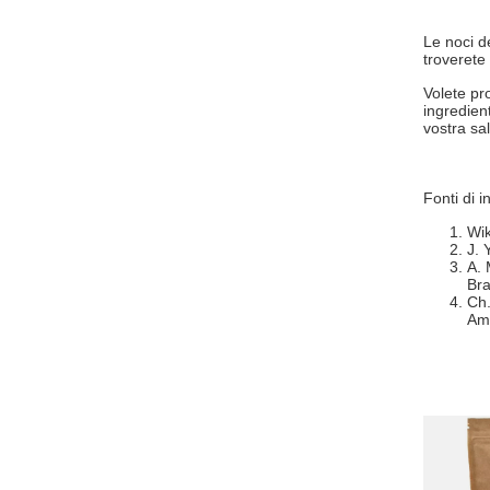
Le noci d
troverete
Volete pr
ingredien
vostra sal
Fonti di 
Wik
J. 
A. 
Bra
Ch.
Ame