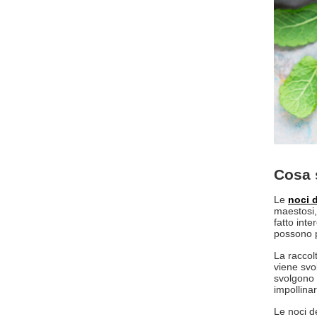
Cosa 
Le
noci d
maestosi,
fatto inte
possono p
La raccol
viene svo
svolgono u
impollinare
Le noci d