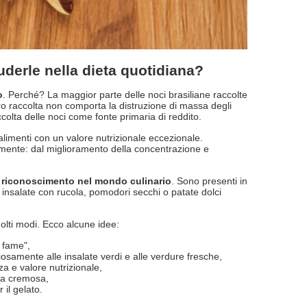
luderle nella dieta quotidiana?
o
. Perché? La maggior parte delle noci brasiliane raccolte
ro raccolta non comporta la distruzione di massa degli
colta delle noci come fonte primaria di reddito.
alimenti con un valore nutrizionale eccezionale.
mente: dal miglioramento della concentrazione e
 riconoscimento nel mondo culinario
. Sono presenti in
a insalate con rucola, pomodori secchi o patate dolci
molti modi. Ecco alcune idee:
 fame",
liosamente alle insalate verdi e alle verdure fresche,
 e valore nutrizionale,
nza cremosa,
 il gelato.