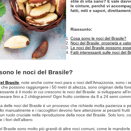
stile di vita sano? E vale davv
le cinture, perché vi accompag
fatti, miti e sapori, direttame
Riassunto:
Cosa sono le noci del Brasile?
Noci del Brasile: proprietà e valo
Le noci del Brasile possono esse
Fatti interessanti sulle noci del 
sono le noci del Brasile?
el Brasile
, note anche come noci para o noci dell'Amazzonia, sono i s
 che possono raggiungere i 50 metri di altezza, sono originari della fore
ressante è il modo in cui crescono le noci del Brasile: si sviluppano all'int
esare fino a 2 chilogrammi! Ogni frutto contiene da 8 a 24 semi commesti
ta delle noci del Brasile è un processo che richiede molta pazienza e p
lto manualmente e i raccoglitori devono fare attenzione ai pesanti frutti
n ruolo cruciale nella riproduzione della noce del Brasile. Solo loro, con
 i fiori dell'albero.
el Brasile sono molto più grandi di altre noci comuni, come le mandorle 