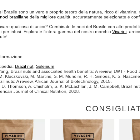
el Brasile sono un vero e proprio tesoro della natura, ricco di vitamine,
noci brasiliane della migliore qualità
, accuratamente selezionate e conf
ovare qualcosa di unico? Combinate le noci del Brasile con altri prodotti
ti per infusi. Esplorate l'intera gamma del nostro marchio
Vivarini
: arric
ute!
informazione:
ipedia:
Brazil nut
,
Selenium
.
Yang, Brazil nuts and associated health benefits: A review, LWT - Food
M. Kluczkovski, M. Martins, S. M. Mundim, R. H. Simões, K. S. Nasciment
zil nuts: A review, African Journal of Biotechnology, 2015.
 D. Thomson, A. Chisholm, S. K. McLachlan, J. M. Campbell, Brazil nut
rican Journal of Clinical Nutrition, 2008.
CONSIGLIA