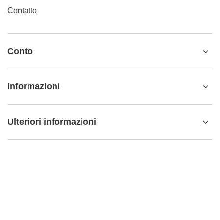
Contatto
Conto
Informazioni
Ulteriori informazioni
info@matemundo.it
MateMundo.it
,
Ostrowskiego 9/129
,
53-238
Wrocław
(Polonia)