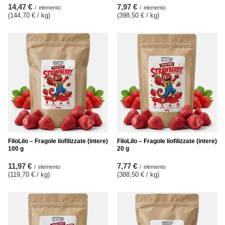
14,47 €
7,97 €
/
elemento
/
elemento
(144,70 € / kg
)
(398,50 € / kg
)
FiloLilo – Fragole liofilizzate (intere)
FiloLilo – Fragole liofilizzate (intere)
100 g
20 g
11,97 €
7,77 €
/
elemento
/
elemento
(119,70 € / kg
)
(388,50 € / kg
)