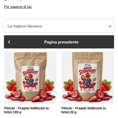
Per saperne di più
Modifica ordinamento
La migliore rilevanza
Pagina precedente
FiloLilo – Fragole liofilizzate (a
FiloLilo – Fragole liofilizzate (a
fette) 100 g
fette) 20 g