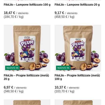
FiloLilo – Lampone liofilizzato 100 g
FiloLilo – Lampone liofilizzato 20 g
18,47 €
9,17 €
/
elemento
/
elemento
(184,70 € / kg
)
(458,50 € / kg
)
NUOVO IN
NUOVO IN
FiloLilo – Prugne liofilizzate (metà)
FiloLilo – Prugne liofilizzate (metà)
20 g
100 g
6,97 €
10,37 €
/
elemento
/
elemento
(348,50 € / kg
)
(103,70 € / kg
)