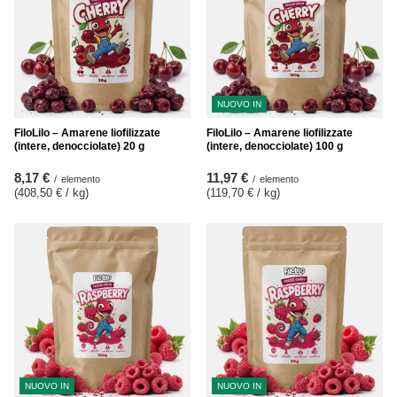
NUOVO IN
FiloLilo – Amarene liofilizzate
FiloLilo – Amarene liofilizzate
(intere, denocciolate) 20 g
(intere, denocciolate) 100 g
8,17 €
11,97 €
/
elemento
/
elemento
(408,50 € / kg
)
(119,70 € / kg
)
NUOVO IN
NUOVO IN