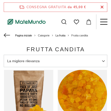
CONSEGNA GRATUITA
da 45,00 €
Pagina iniziale
Categorie
La frutta
Frutta candita
FRUTTA CANDITA
Modifica ordinamento
La migliore rilevanza