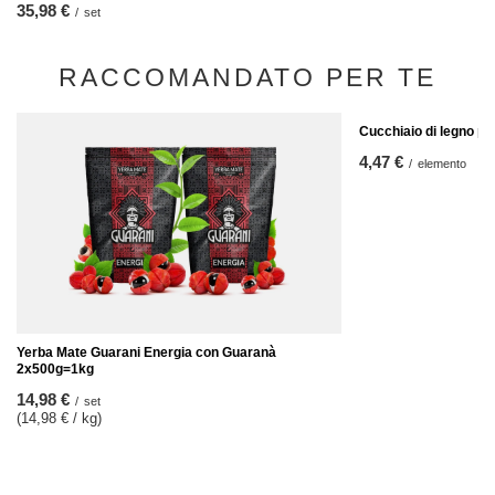
35,98 €
/
set
RACCOMANDATO PER TE
Cucchiaio di legno p
4,47 €
/
elemento
Yerba Mate Guarani Energia con Guaranà
2x500g=1kg
14,98 €
/
set
(14,98 € / kg)