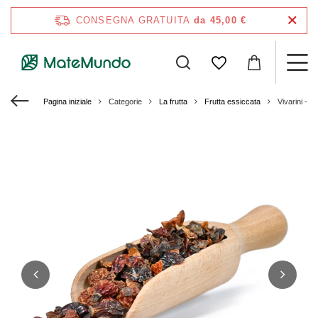
CONSEGNA GRATUITA
da 45,00 €
Pagina iniziale
Categorie
La frutta
Frutta essiccata
Vivarini - R