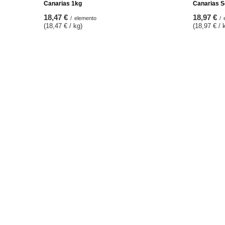
Canarias 1kg
Canarias S
18,47 €
18,97 €
/
elemento
/
(18,47 € / kg)
(18,97 € / 
ORDINI
Conto
Stato dell'ordine
Registro
Tracciabilità del pacco
Il vostro 
Voglio fare un reclamo sul prodotto
Liste dell
Voglio restituire il prodotto
Elenco dei
Voglio cambiare il prodotto
Storia del
Contatto
Sconti co
Newslette