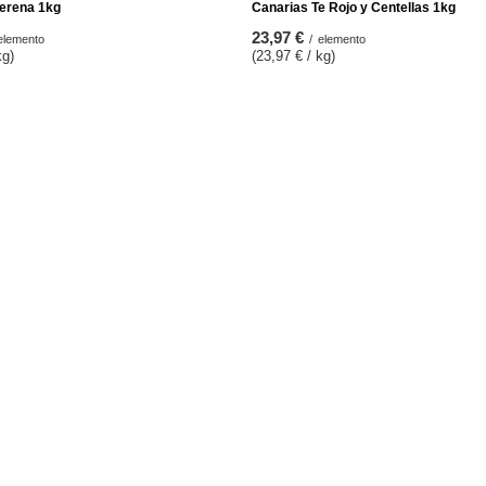
erena 1kg
Canarias Te Rojo y Centellas 1kg
23,97 €
elemento
/
elemento
kg)
(23,97 € / kg)
Informazioni
Note Legali
cestino
Spedizione
a spesa
Informazioni sul pagamento e
commissioni
 prodotti acquistati
Termini e condizioni
le transazioni
Informativa sulla privacy e sui co
ncessi
Recesso dall'accordo
r
Gestione dei file cookie