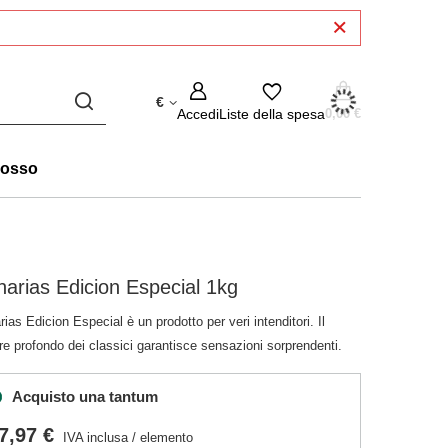
€
Accedi
Liste della spesa
0,00 €
rosso
arias Edicion Especial 1kg
ias Edicion Especial è un prodotto per veri intenditori. Il
e profondo dei classici garantisce sensazioni sorprendenti.
Acquisto una tantum
7,97 €
IVA inclusa
/
elemento