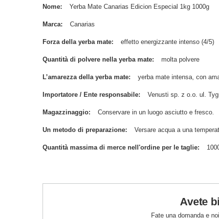
Nome
Yerba Mate Canarias Edicion Especial 1kg 1000g
Marca
Canarias
Forza della yerba mate
effetto energizzante intenso (4/5)
Quantità di polvere nella yerba mate
molta polvere
L’amarezza della yerba mate
yerba mate intensa, con ama
Importatore / Ente responsabile
Venusti sp. z o.o. ul. 
Magazzinaggio
Conservare in un luogo asciutto e fresco.
Un metodo di preparazione
Versare acqua a una temperat
Quantità massima di merce nell'ordine per le taglie
100
Avete b
Fate una domanda e noi