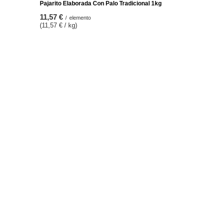
Pajarito Elaborada Con Palo Tradicional 1kg
11,57 €
/
elemento
(11,57 € / kg)
Ulteriori informazioni
Contattaci
Mappa del sito
Ricerca
Tè Yerba Mate all'ingrosso
Carta regalo
okie
Programma di fidelizzazione
Dichiarazione di accessibilità
Regolamento codici sconto