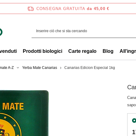
CONSEGNA GRATUITA
da 45,00 €
 venduti
Prodotti biologici
Carte regalo
Blog
All'ing
mate A-Z
Yerba Mate Canarias
Canarias Edicion Especial 1kg
Can
Canar
sapor
1