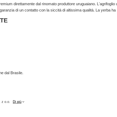
emium direttamente dal rinomato produttore uruguaiano. L'agrifoglio u
garanzia di un contatto con la siccità di altissima qualità. La yerba ha
ATE
.
e dal Brasile.
 z o.o.
Di più