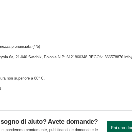
rezza pronunciata (4/5)
Tygrysia 6a, 21-040 Świdnik, Polonia NIP: 6121860348 REGON: 366578876 inf
ura non superiore a 80° C.
0
isogno di aiuto? Avete domande?
Fai una d
 risponderemo prontamente, pubblicando le domande e le