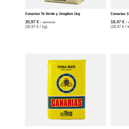
Canarias Te Verde y Jengibre 1kg
Canarias 1
30,97 €
18,47 €
/
elemento
/
(30,97 € / kg)
(18,47 € / 