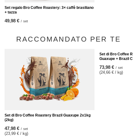
Set regalo Bro Coffee Roastery: 3× caffè brasiliano
+ tazza
49,98 €
/
set
RACCOMANDATO PER TE
Set di Bro Coffee Roa
Guaxupe + Brazil Cer
73,98 €
/
set
(24,66 € / kg)
Set di Bro Coffee Roastery Brazil Guaxupe 2x1kg
(2kg)
47,98 €
/
set
(23,99 € / kg)