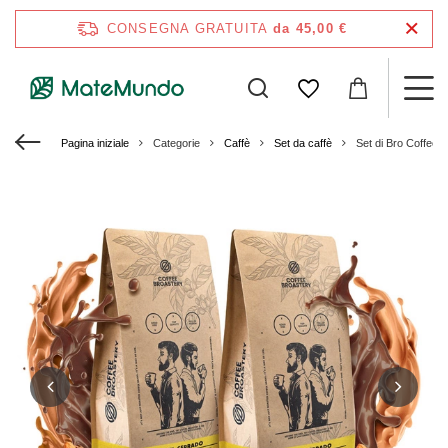
CONSEGNA GRATUITA
da 45,00 €
Pagina iniziale
Categorie
Caffè
Set da caffè
Set di Bro Coffee 