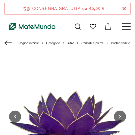
CONSEGNA GRATUITA
da 45,00 €
Pagina iniziale
Categorie
Altro
Cristalli e pietre
Portacandele "Lo