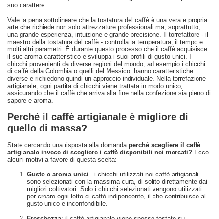
suo carattere.
Vale la pena sottolineare che la tostatura del caffè è una vera e propria
arte che richiede non solo attrezzature professionali ma, soprattutto,
una grande esperienza, intuizione e grande precisione. Il torrefattore - il
maestro della tostatura del caffè - controlla la temperatura, il tempo e
molti altri parametri. È durante questo processo che il caffè acquisisce
il suo aroma caratteristico e sviluppa i suoi profili di gusto unici. I
chicchi provenienti da diverse regioni del mondo, ad esempio i chicchi
di caffè della Colombia o quelli del Messico, hanno caratteristiche
diverse e richiedono quindi un approccio individuale. Nella torrefazione
artigianale, ogni partita di chicchi viene trattata in modo unico,
assicurando che il caffè che arriva alla fine nella confezione sia pieno di
sapore e aroma.
Perché il caffè artigianale è migliore di
quello di massa?
State cercando una risposta alla domanda
perché scegliere il caffè
artigianale invece di scegliere i caffè disponibili nei mercati?
Ecco
alcuni motivi a favore di questa scelta:
Gusto e aroma unici
- i chicchi utilizzati nei caffè artigianali
sono selezionati con la massima cura, di solito direttamente dai
migliori coltivatori. Solo i chicchi selezionati vengono utilizzati
per creare ogni lotto di caffè indipendente, il che contribuisce al
gusto unico e inconfondibile.
Freschezza
: il caffè artigianale viene spesso tostato su