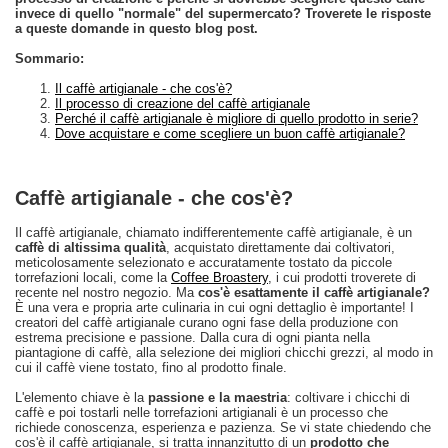
invece di quello "normale" del supermercato? Troverete le risposte
a queste domande in questo blog post.
Sommario:
Il caffè artigianale - che cos'è?
Il processo di creazione del caffè artigianale
Perché il caffè artigianale è migliore di quello prodotto in serie?
Dove acquistare e come scegliere un buon caffè artigianale?
Caffè artigianale - che cos'è?
Il caffè artigianale, chiamato indifferentemente caffè artigianale, è un
caffè di altissima qualità
, acquistato direttamente dai coltivatori,
meticolosamente selezionato e accuratamente tostato da piccole
torrefazioni locali, come la
Coffee Broastery
, i cui prodotti troverete di
recente nel nostro negozio. Ma
cos'è esattamente il caffè artigianale?
È una vera e propria arte culinaria in cui ogni dettaglio è importante! I
creatori del caffè artigianale curano ogni fase della produzione con
estrema precisione e passione. Dalla cura di ogni pianta nella
piantagione di caffè, alla selezione dei migliori chicchi grezzi, al modo in
cui il caffè viene tostato, fino al prodotto finale.
L'elemento chiave è la
passione e la maestria
: coltivare i chicchi di
caffè e poi tostarli nelle torrefazioni artigianali è un processo che
richiede conoscenza, esperienza e pazienza. Se vi state chiedendo che
cos'è il caffè artigianale, si tratta innanzitutto di un
prodotto che