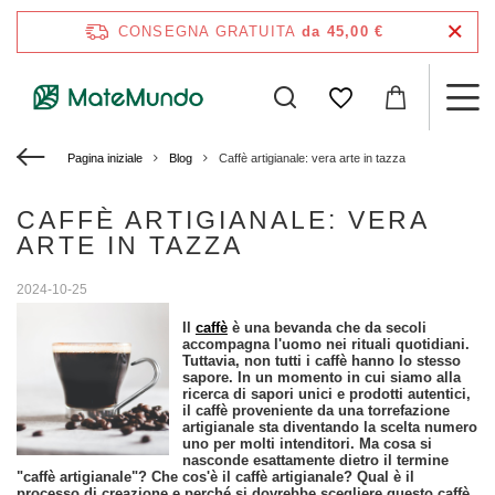
CONSEGNA GRATUITA
da 45,00 €
Pagina iniziale
Blog
Caffè artigianale: vera arte in tazza
CAFFÈ ARTIGIANALE: VERA
ARTE IN TAZZA
2024-10-25
Il
caffè
è una bevanda che da secoli
accompagna l'uomo nei rituali quotidiani.
Tuttavia, non tutti i caffè hanno lo stesso
sapore. In un momento in cui siamo alla
ricerca di sapori unici e prodotti autentici,
il caffè proveniente da una torrefazione
artigianale sta diventando la scelta numero
uno per molti intenditori. Ma cosa si
nasconde esattamente dietro il termine
"caffè artigianale"? Che cos'è il caffè artigianale? Qual è il
processo di creazione e perché si dovrebbe scegliere questo caffè