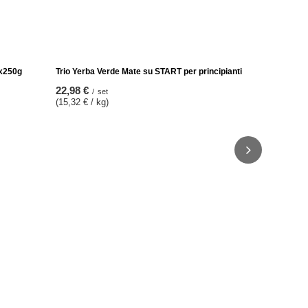
Set Yerba V
zucca
42,98 €
/
se
2x250g
Trio Yerba Verde Mate su START per principianti
22,98 €
/
set
(15,32 € / kg)