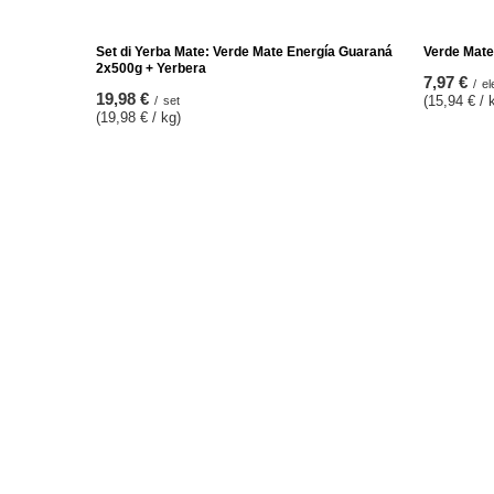
Set di Yerba Mate: Verde Mate Energía Guaraná
Verde Mate
2x500g + Yerbera
7,97 €
/
el
19,98 €
(15,94 € / 
/
set
(19,98 € / kg)