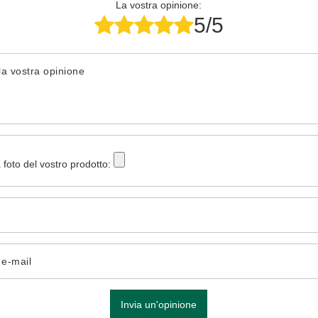
La vostra opinione:
5/5
la vostra opinione
 foto del vostro prodotto:
o e-mail
Invia un'opinione