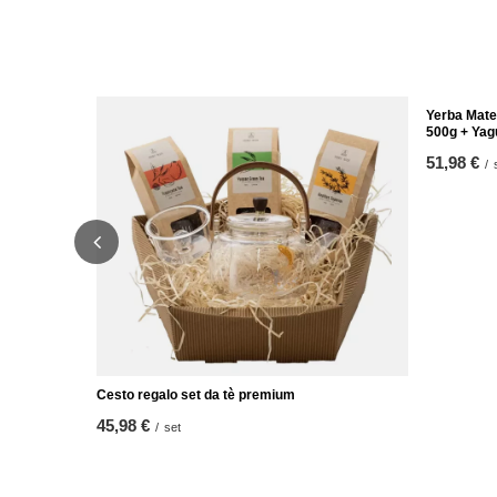
Cesto regalo set da tè premium
Yerba Mate 
500g + Yag
45,98 €
/
set
51,98 €
/