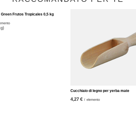
RACCOMANDATO PER TE
 Green Frutos Tropicales 0,5 kg
Cucchiaio di legno per yerba mate
4,27 €
emento
/
elemento
kg)