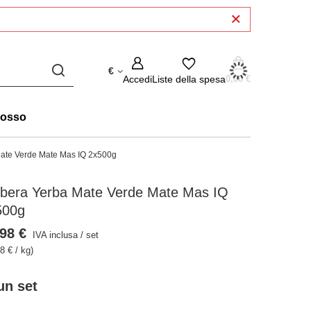
€
Accedi
Liste della spesa
0,00 €
rosso
ate Verde Mate Mas IQ 2x500g
rbera Yerba Mate Verde Mate Mas IQ
500g
98 €
IVA inclusa
/
set
8 € / kg)
un set