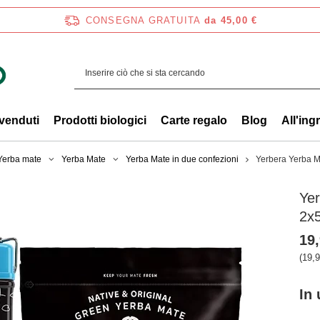
CONSEGNA GRATUITA
da 45,00 €
 venduti
Prodotti biologici
Carte regalo
Blog
All'ing
 Yerba mate
Yerba Mate
Yerba Mate in due confezioni
Yerbera Yerba M
Ye
2x
19,
(19,9
In 