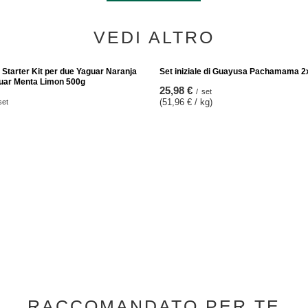
VEDI ALTRO
Starter Kit per due Yaguar Naranja
Set iniziale di Guayusa Pachamama 
uar Menta Limon 500g
25,98 €
/
set
(51,96 € / kg)
set