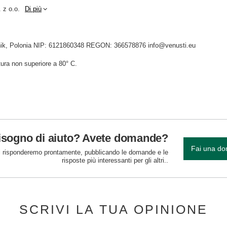
 z o.o.
Di più
idnik, Polonia NIP: 6121860348 REGON: 366578876 info@venusti.eu
ura non superiore a 80° C.
isogno di aiuto? Avete domande?
Fai una d
 risponderemo prontamente, pubblicando le domande e le
risposte più interessanti per gli altri..
SCRIVI LA TUA OPINIONE