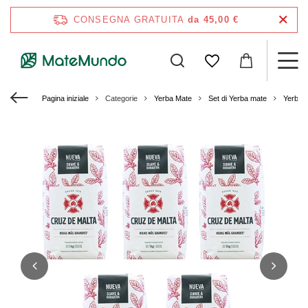
CONSEGNA GRATUITA
da 45,00 €
Pagina iniziale
Categorie
Yerba Mate
Set di Yerba mate
Yerba 