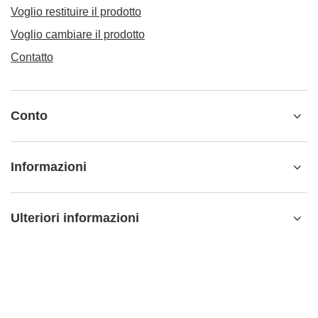
Voglio restituire il prodotto
Voglio cambiare il prodotto
Contatto
Conto
Informazioni
Ulteriori informazioni
info@matemundo.it
MateMundo.it
,
Ostrowskiego 9/129
,
53-238
Wrocław