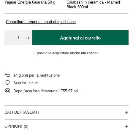
Yaguar Energía Guaraná 50 g
Calabash in ceramica - Marmol
El
Black 300ml
Controllare i tempi e i costi di spedizione
-
+
Aggiungi al carrello
È possibile acquistare anche utilizzando:
14
giorni per la restituzione
Acquisti sicuri
Dopo l'acquisto riceverete
1755.67 pti.
DATI DETTAGLIATI
OPINIONI
(0)