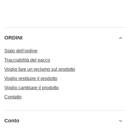
93,98 €
/
set
RACCOMANDATO PER TE
Yerba Mate 10x50g S
29,98 €
/
set
(59,96 € / kg)
Verde Mate Green Energia Guarana 0,5 kg
8,17 €
/
elemento
(16,34 € / kg)