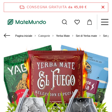
CONSEGNA GRATUITA
da 45,00 €
Pagina iniziale
Categorie
Yerba Mate
Set di Yerba mate
Set per