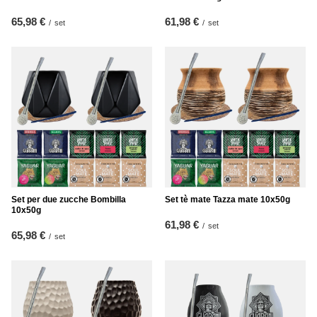
65,98 €
61,98 €
/
set
/
set
Set per due zucche Bombilla
Set tè mate Tazza mate 10x50g
10x50g
61,98 €
/
set
65,98 €
/
set