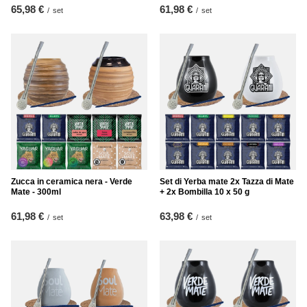
65,98 €
61,98 €
/
set
/
set
Zucca in ceramica nera - Verde
Set di Yerba mate 2x Tazza di Mate
Mate - 300ml
+ 2x Bombilla 10 x 50 g
61,98 €
63,98 €
/
set
/
set