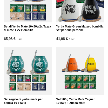
Set di Yerba Mate 10x50g 2x Tazza
Yerba Mate Green Matero bombilla
di mate + 2x Bombilla
set per due persone
65,98 €
41,98 €
/
set
/
set
Set regalo di yerba mate per
Set 500g Yerba Mate Yaguar
coppia 10 x 50 g
10x50g + Zucca Mate