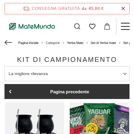
CONSEGNA GRATUITA
da 45,00 €
Pagina iniziale
Categorie
Yerba Mate
Set di Yerba mate
Set per
KIT DI CAMPIONAMENTO
Modifica ordinamento
La migliore rilevanza
Pagina precedente