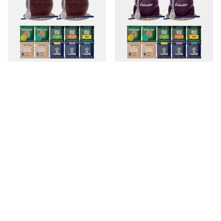
Set di Yerba mate 2x Tazza di Mate
Set di Yerba Mate 10x50g 2x Tazza
+ 2x Bombilla 10 x 50 g
di mate + 2x Bombilla
65,98 €
67,98 €
/
set
/
set
Set di yerba mate 2x Tazza di Mate
Set di Yerba Mate 10x50g 2x Tazza