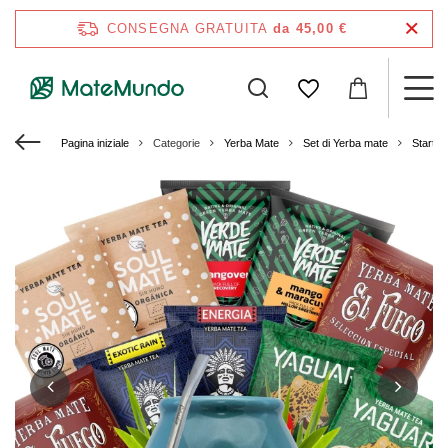
CONSEGNA GRATUITA
da 45,00 €
Pagina iniziale
Categorie
Yerba Mate
Set di Yerba mate
Starter 