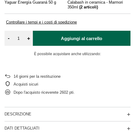
Yaguar Energía Guaraná 50 g
Calabash in ceramica - Marmori
Ya
350ml
(
2
articoli)
Controllare i tempi e i costi di spedizione
-
+
Aggiungi al carrello
È possibile acquistare anche utilizzando:
14
giorni per la restituzione
Acquisti sicuri
Dopo l'acquisto riceverete
2602 pti.
DESCRIZIONE
DATI DETTAGLIATI