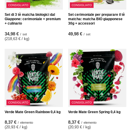
CONSIGLIATO
CONSIGLIATO
Set di 3 tè matcha biologici dal
Set cerimoniale per preparare il tè
Giappone: cerimoniale + premium
matcha: matcha BIO giapponese
+ culinario
30g + accessori
34,98 €
49,98 €
/
set
/
set
(218,63 € / kg
)
CONSIGLIATO
CONSIGLIATO
Verde Mate Green Rainbow 0,4 kg
Verde Mate Green Spring 0,4 kg
8,37 €
8,37 €
/
elemento
/
elemento
(20,93 € / kg
)
(20,93 € / kg
)