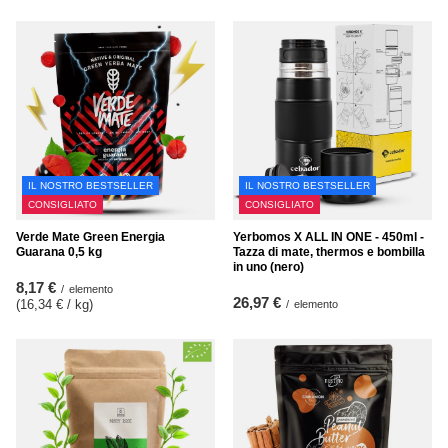
IL NOSTRO BESTSELLER
IL NOSTRO BESTSELLER
CONSIGLIATO
CONSIGLIATO
Verde Mate Green Energia
Yerbomos X ALL IN ONE - 450ml -
Guarana 0,5 kg
Tazza di mate, thermos e bombilla
in uno (nero)
8,17 €
/
elemento
26,97 €
(16,34 € / kg
)
/
elemento