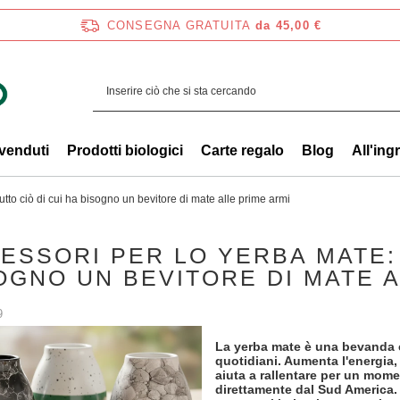
CONSEGNA GRATUITA
da 45,00 €
 venduti
Prodotti biologici
Carte regalo
Blog
All'ing
utto ciò di cui ha bisogno un bevitore di mate alle prime armi
ESSORI PER LO YERBA MATE: 
OGNO UN BEVITORE DI MATE A
9
La yerba mate è una bevanda c
quotidiani. Aumenta l'energia,
aiuta a rallentare per un mome
direttamente dal Sud America. 