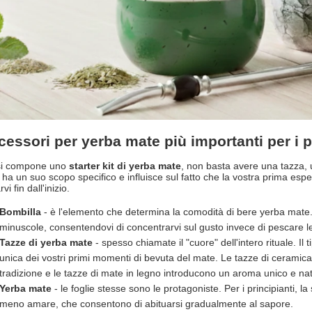
cessori per yerba mate più importanti per i p
i compone uno
starter kit di yerba mate
, non basta avere una tazza, 
 ha un suo scopo specifico e influisce sul fatto che la vostra prima es
vi fin dall'inizio.
Bombilla
- è l'elemento che determina la comodità di bere yerba mate. Gra
minuscole, consentendovi di concentrarvi sul gusto invece di pescare le f
Tazze di yerba mate
- spesso chiamate il "cuore" dell'intero rituale. Il 
unica dei vostri primi momenti di bevuta del mate. Le tazze di ceramica
tradizione e le tazze di mate in legno introducono un aroma unico e nat
Yerba mate
- le foglie stesse sono le protagoniste. Per i principianti, l
meno amare, che consentono di abituarsi gradualmente al sapore.