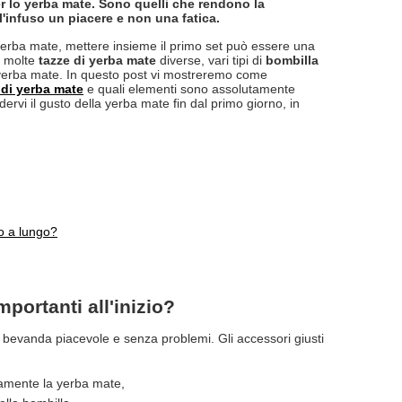
er lo yerba mate. Sono quelli che rendono la
'infuso un piacere e non una fatica.
 yerba mate, mettere insieme il primo set può essere una
re molte
tazze di yerba mate
diverse, vari tipi di
bombilla
yerba mate. In questo post vi mostreremo come
t di yerba mate
e quali elementi sono assolutamente
dervi il gusto della yerba mate fin dal primo giorno, in
o a lungo?
portanti all'inizio?
 bevanda piacevole e senza problemi. Gli accessori giusti
tamente la yerba mate,