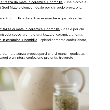
da
" tazza da mate in ceramica + bombilla
- una piccola e
di
Soul Mate
biologico. Ideale per chi vuole provare la
ica + bombilla
- dieci diverse marche e gusti di yerba
t
" tazza di mate in ceramica + bombilla
- ideale per chi
ta miscela cocco-aroma e una tazza di ceramica a tema.
e in ceramica + bombilla
- splendidamente confezionato,
a yerba mate senza preoccuparvi che vi manchi qualcosa.
aggi o un'intera confezione preferita, troverete