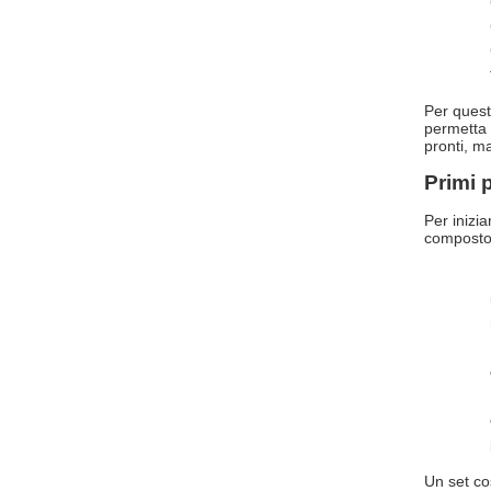
Per quest
permetta 
pronti, m
Primi 
Per inizi
composto 
Un set co