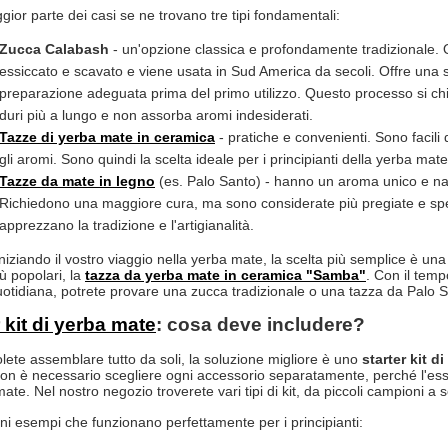
gior parte dei casi se ne trovano tre tipi fondamentali:
Zucca Calabash
- un'opzione classica e profondamente tradizionale. 
essiccato e scavato e viene usata in Sud America da secoli. Offre una 
preparazione adeguata prima del primo utilizzo. Questo processo si c
duri più a lungo e non assorba aromi indesiderati.
Tazze di yerba mate in ceramica
- pratiche e convenienti. Sono facil
gli aromi. Sono quindi la scelta ideale per i principianti della yerba mate
Tazze da mate in legno
(es. Palo Santo) - hanno un aroma unico e nat
Richiedono una maggiore cura, ma sono considerate più pregiate e spes
apprezzano la tradizione e l'artigianalità.
iniziando il vostro viaggio nella yerba mate, la scelta più semplice è un
ù popolari, la
tazza da yerba mate in ceramica "
Samba
"
. Con il tem
uotidiana, potrete provare una zucca tradizionale o una tazza da Palo S
 kit di yerba mate
: cosa deve includere?
lete assemblare tutto da soli, la soluzione migliore è uno
starter kit d
 non è necessario scegliere ogni accessorio separatamente, perché l'ess
ate. Nel nostro negozio troverete vari tipi di kit, da piccoli campioni a 
ni esempi che funzionano perfettamente per i principianti: