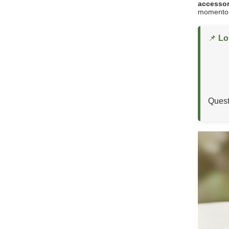
accessor
momento s
📌
Lo
Questo