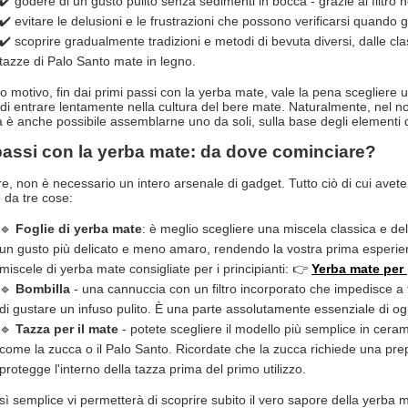
✔️ godere di un gusto pulito senza sedimenti in bocca - grazie al filtro n
✔️ evitare le delusioni e le frustrazioni che possono verificarsi quando g
✔️ scoprire gradualmente tradizioni e metodi di bevuta diversi, dalle cla
tazze di Palo Santo mate in legno.
o motivo, fin dai primi passi con la yerba mate, vale la pena scegliere 
di entrare lentamente nella cultura del bere mate. Naturalmente, nel 
a è anche possibile assemblarne uno da soli, sulla base degli elementi di
passi con la yerba mate: da dove cominciare?
are, non è necessario un intero arsenale di gadget. Tutto ciò di cui ave
da tre cose:
🔹
Foglie di yerba mate
: è meglio scegliere una miscela classica e de
un gusto più delicato e meno amaro, rendendo la vostra prima esperienz
miscele di yerba mate consigliate per i principianti: 👉
Yerba mate per 
🔹
Bombilla
- una cannuccia con un filtro incorporato che impedisce a f
di gustare un infuso pulito. È una parte assolutamente essenziale di ogn
🔹
Tazza per il mate
- potete scegliere il modello più semplice in cerami
come la zucca o il Palo Santo. Ricordate che la zucca richiede una pr
protegge l'interno della tazza prima del primo utilizzo.
sì semplice vi permetterà di scoprire subito il vero sapore della yerba ma