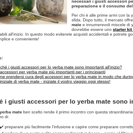
necessari i giusti accessori p
preparazione e il consumo dell
Per chi è alle prime armi con la
sfida. Dopo tutto, il mercato off
mate
e innumerevoli miscele di 
dovrebbe essere uno
starter ki
bili all'inizio. In questo modo eviterete acquisti accidentali e potrete go
plice e conveniente!
o:
ché i giusti accessori per lo yerba mate sono importanti all'inizio?
 accessori per yerba mate più importanti per i principianti
e prendersi cura degli accessori per lo yerba mate in modo che durin
 iniziale di yerba mate - iniziate il vostro viaggio oggi stesso!
 i giusti accessori per lo yerba mate sono im
i yerba mate
ben scelto rende il primo incontro con questa straordinaria
o di:
✔️ preparare più facilmente l'infusione e capire come preparare corret