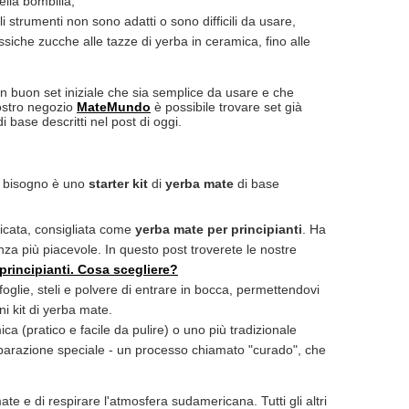
ella bombilla,
li strumenti non sono adatti o sono difficili da usare,
ssiche zucche alle tazze di yerba in ceramica, fino alle
un buon set iniziale che sia semplice da usare e che
nostro negozio
MateMundo
è possibile trovare set già
 base descritti nel post di oggi.
te bisogno è uno
starter kit
di
yerba mate
di base
licata, consigliata come
yerba mate per principianti
. Ha
a più piacevole. In questo post troverete le nostre
principianti. Cosa scegliere?
oglie, steli e polvere di entrare in bocca, permettendovi
i kit di yerba mate.
ca (pratico e facile da pulire) o uno più tradizionale
eparazione speciale - un processo chiamato "curado", che
te e di respirare l'atmosfera sudamericana. Tutti gli altri