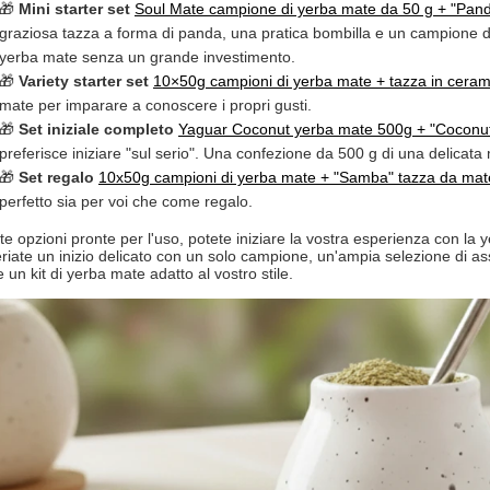
🎁
Mini starter set
Soul Mate
campione di yerba mate da 50 g + "
Pan
graziosa tazza a forma di panda, una pratica bombilla e un campione 
yerba mate senza un grande investimento.
🎁
Variety starter set
10×50g campioni di yerba mate + tazza in ceram
mate per imparare a conoscere i propri gusti.
🎁
Set iniziale completo
Yaguar Coconut
yerba mate 500g + "
Coconu
preferisce iniziare "sul serio". Una confezione da 500 g di una delica
🎁
Set regalo
10x50g campioni di yerba mate + "
Samba
" tazza da mat
perfetto sia per voi che come regalo.
e opzioni pronte per l'uso, potete iniziare la vostra esperienza con l
riate un inizio delicato con un solo campione, un'ampia selezione di ass
 un kit di yerba mate adatto al vostro stile.