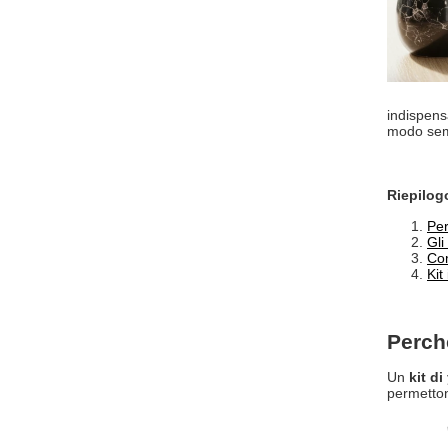
indispensa
modo sem
Riepilog
Per
Gli
Com
Kit
Perché
Un
kit d
permetton