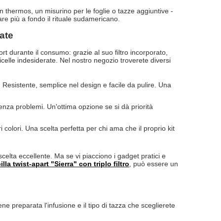
 thermos, un misurino per le foglie o tazze aggiuntive -
e più a fondo il rituale sudamericano.
ate
t durante il consumo: grazie al suo filtro incorporato,
celle indesiderate. Nel nostro negozio troverete diversi
. Resistente, semplice nel design e facile da pulire. Una
enza problemi. Un'ottima opzione se si dà priorità
ri colori. Una scelta perfetta per chi ama che il proprio kit
celta eccellente. Ma se vi piacciono i gadget pratici e
lla twist-apart "
Sierra
" con triplo filtro
, può essere un
ene preparata l'infusione e il tipo di tazza che sceglierete