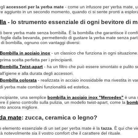
egli
accessori per la yerba mate
- come un infusore per yerba mate, un
e aggiunto in un secondo momento, quando ci si sente pronti a esplorar
la
- lo strumento essenziale di ogni bevitore di m
ò bere yerba mate senza bombilla. È la bombilla che garantisce il comfor
 foglie dalla bevanda, permettendo di gustare la yerba mate senza parti
ci di bombilla, ognuno con vantaggi diversi:
Bombilla in acciaio inox
- un classico che funziona in ogni situazione
prima scelta perfetta per i principianti.
Bombilla Twist-apart
- ha un filtro che può essere smontato e pulito s
all'igiene e alla durata degli accessori.
Bombilla colorata
- realizzata in acciaio inossidabile ma rivestita in va
di yerba mate combini funzionalità ed estetica.
incipiante, una semplice
bombilla in acciaio inox "
Mercedes
"
è una s
re il pieno controllo sulla pulizia, un modello twist-apart, come la
bombi
nto ancora migliore.
da mate
: zucca, ceramica o legno?
o elemento essenziale di un set per yerba mate è la
tazza
. È qui che vi
à notevolmente sia il vostro comfort che il carattere del rituale.