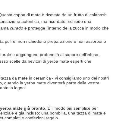
Questa coppa di mate è ricavata da un frutto di calabash
sensazione autentica, ma ricordate: richiede una
hiama
curado
e protegge l'interno della zucca in modo che
i da pulire, non richiedono preparazione e non assorbono
.
urale e aggiungono profondità al sapore dell'infuso.
so scelte da bevitori di yerba mate esperti che
a tazza da mate in ceramica - vi consigliamo uno dei nostri
po, quando la yerba mate diventerà parte della vostra
anto in legno.
i yerba mate già pronto
. È il modo più semplice per
enziale è già incluso: una bombilla, una tazza di mate e
set completi e confezioni regalo.