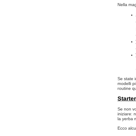
Nella mag
Se state 
modelli pi
routine q
Starter
Se non vo
iniziare:
la yerba m
Ecco alcu