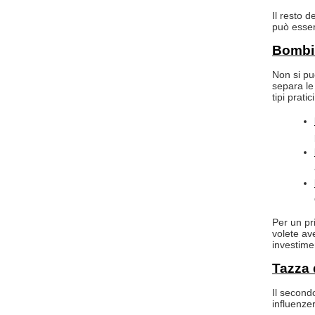
Il resto d
può esser
Bombil
Non si pu
separa le
tipi prati
Per un pr
volete ave
investime
Tazza 
Il second
influenzer