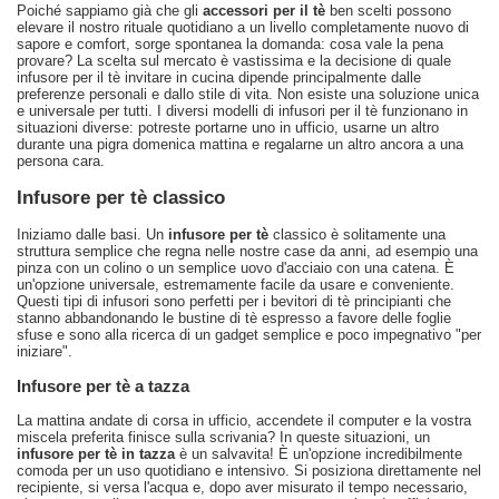
Poiché sappiamo già che gli
accessori per il tè
ben scelti possono
elevare il nostro rituale quotidiano a un livello completamente nuovo di
sapore e comfort, sorge spontanea la domanda: cosa vale la pena
provare? La scelta sul mercato è vastissima e la decisione di quale
infusore per il tè invitare in cucina dipende principalmente dalle
preferenze personali e dallo stile di vita. Non esiste una soluzione unica
e universale per tutti. I diversi modelli di infusori per il tè funzionano in
situazioni diverse: potreste portarne uno in ufficio, usarne un altro
durante una pigra domenica mattina e regalarne un altro ancora a una
persona cara.
Infusore per tè classico
Iniziamo dalle basi. Un
infusore per tè
classico è solitamente una
struttura semplice che regna nelle nostre case da anni, ad esempio una
pinza con un colino o un semplice uovo d'acciaio con una catena. È
un'opzione universale, estremamente facile da usare e conveniente.
Questi tipi di infusori sono perfetti per i bevitori di tè principianti che
stanno abbandonando le bustine di tè espresso a favore delle foglie
sfuse e sono alla ricerca di un gadget semplice e poco impegnativo "per
iniziare".
Infusore per tè a tazza
La mattina andate di corsa in ufficio, accendete il computer e la vostra
miscela preferita finisce sulla scrivania? In queste situazioni, un
infusore per tè in tazza
è un salvavita! È un'opzione incredibilmente
comoda per un uso quotidiano e intensivo. Si posiziona direttamente nel
recipiente, si versa l'acqua e, dopo aver misurato il tempo necessario,