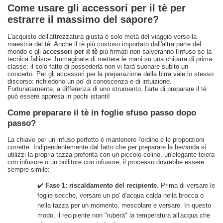
Come usare gli accessori per il tè per
estrarre il massimo del sapore?
L'acquisto dell'attrezzatura giusta è solo metà del viaggio verso la
maestria del tè. Anche il tè più costoso importato dall'altra parte del
mondo e gli
accessori per il tè
più firmati non salveranno l'infuso se la
tecnica fallisce. Immaginate di mettere le mani su una chitarra di prima
classe: il solo fatto di possederla non vi farà suonare subito un
concerto. Per gli accessori per la preparazione della birra vale lo stesso
discorso: richiedono un po' di conoscenza e di intuizione.
Fortunatamente, a differenza di uno strumento, l'arte di preparare il tè
può essere appresa in pochi istanti!
Come preparare il tè in foglie sfuso passo dopo
passo?
La chiave per un infuso perfetto è mantenere l'ordine e le proporzioni
corrette. Indipendentemente dal fatto che per preparare la bevanda si
utilizzi la propria tazza preferita con un piccolo colino, un'elegante teiera
con infusore o un bollitore con infusore, il processo dovrebbe essere
sempre simile:
✔️
Fase 1: riscaldamento del recipiente.
Prima di versare le
foglie secche, versare un po' d'acqua calda nella brocca o
nella tazza per un momento, mescolare e versare. In questo
modo, il recipiente non "ruberà" la temperatura all'acqua che