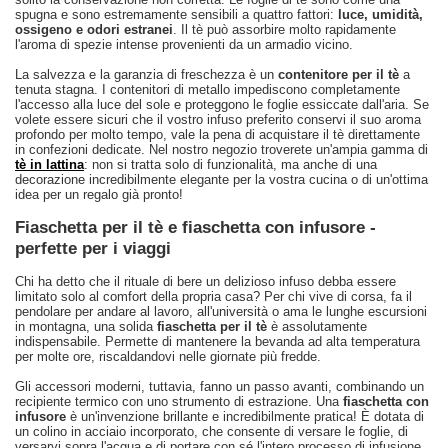
spugna e sono estremamente sensibili a quattro fattori:
luce, umidità,
ossigeno e odori estranei
. Il tè può assorbire molto rapidamente
l'aroma di spezie intense provenienti da un armadio vicino.
La salvezza e la garanzia di freschezza è un
contenitore per il tè
a
tenuta stagna. I contenitori di metallo impediscono completamente
l'accesso alla luce del sole e proteggono le foglie essiccate dall'aria. Se
volete essere sicuri che il vostro infuso preferito conservi il suo aroma
profondo per molto tempo, vale la pena di acquistare il tè direttamente
in confezioni dedicate. Nel nostro negozio troverete un'ampia gamma di
tè in lattina
: non si tratta solo di funzionalità, ma anche di una
decorazione incredibilmente elegante per la vostra cucina o di un'ottima
idea per un regalo già pronto!
Fiaschetta per il tè e fiaschetta con infusore -
perfette per i viaggi
Chi ha detto che il rituale di bere un delizioso infuso debba essere
limitato solo al comfort della propria casa? Per chi vive di corsa, fa il
pendolare per andare al lavoro, all'università o ama le lunghe escursioni
in montagna, una solida
fiaschetta per il tè
è assolutamente
indispensabile. Permette di mantenere la bevanda ad alta temperatura
per molte ore, riscaldandovi nelle giornate più fredde.
Gli accessori moderni, tuttavia, fanno un passo avanti, combinando un
recipiente termico con uno strumento di estrazione. Una
fiaschetta con
infusore
è un'invenzione brillante e incredibilmente pratica! È dotata di
un colino in acciaio incorporato, che consente di versare le foglie, di
versarvi sopra l'acqua e di portare con sé l'intero processo di infusione