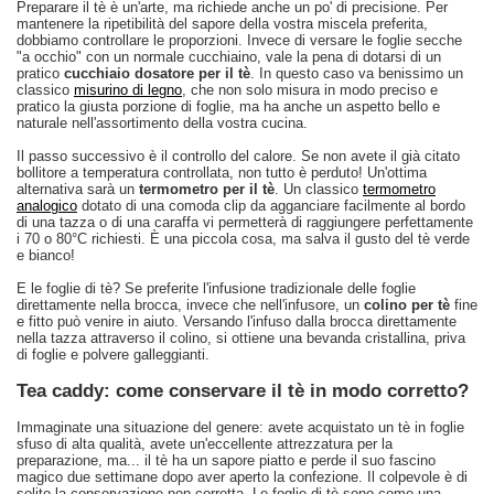
Preparare il tè è un'arte, ma richiede anche un po' di precisione. Per
mantenere la ripetibilità del sapore della vostra miscela preferita,
dobbiamo controllare le proporzioni. Invece di versare le foglie secche
"a occhio" con un normale cucchiaino, vale la pena di dotarsi di un
pratico
cucchiaio dosatore per il tè
. In questo caso va benissimo un
classico
misurino di legno
, che non solo misura in modo preciso e
pratico la giusta porzione di foglie, ma ha anche un aspetto bello e
naturale nell'assortimento della vostra cucina.
Il passo successivo è il controllo del calore. Se non avete il già citato
bollitore a temperatura controllata, non tutto è perduto! Un'ottima
alternativa sarà un
termometro per il tè
. Un classico
termometro
analogico
dotato di una comoda clip da agganciare facilmente al bordo
di una tazza o di una caraffa vi permetterà di raggiungere perfettamente
i 70 o 80°C richiesti. È una piccola cosa, ma salva il gusto del tè verde
e bianco!
E le foglie di tè? Se preferite l'infusione tradizionale delle foglie
direttamente nella brocca, invece che nell'infusore, un
colino per tè
fine
e fitto può venire in aiuto. Versando l'infuso dalla brocca direttamente
nella tazza attraverso il colino, si ottiene una bevanda cristallina, priva
di foglie e polvere galleggianti.
Tea caddy: come conservare il tè in modo corretto?
Immaginate una situazione del genere: avete acquistato un tè in foglie
sfuso di alta qualità, avete un'eccellente attrezzatura per la
preparazione, ma... il tè ha un sapore piatto e perde il suo fascino
magico due settimane dopo aver aperto la confezione. Il colpevole è di
solito la conservazione non corretta. Le foglie di tè sono come una