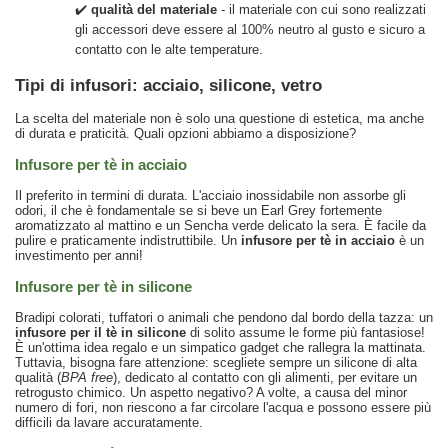
✔️
qualità del materiale
- il materiale con cui sono realizzati
gli accessori deve essere al 100% neutro al gusto e sicuro a
contatto con le alte temperature.
Tipi di infusori: acciaio, silicone, vetro
La scelta del materiale non è solo una questione di estetica, ma anche
di durata e praticità. Quali opzioni abbiamo a disposizione?
Infusore per tè in acciaio
Il preferito in termini di durata. L'acciaio inossidabile non assorbe gli
odori, il che è fondamentale se si beve un Earl Grey fortemente
aromatizzato al mattino e un Sencha verde delicato la sera. È facile da
pulire e praticamente indistruttibile. Un
infusore per tè in acciaio
è un
investimento per anni!
Infusore per tè in silicone
Bradipi colorati, tuffatori o animali che pendono dal bordo della tazza: un
infusore per il tè in silicone
di solito assume le forme più fantasiose!
È un'ottima idea regalo e un simpatico gadget che rallegra la mattinata.
Tuttavia, bisogna fare attenzione: scegliete sempre un silicone di alta
qualità (
BPA free
), dedicato al contatto con gli alimenti, per evitare un
retrogusto chimico. Un aspetto negativo? A volte, a causa del minor
numero di fori, non riescono a far circolare l'acqua e possono essere più
difficili da lavare accuratamente.