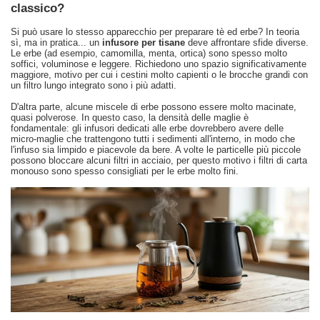
classico?
Si può usare lo stesso apparecchio per preparare tè ed erbe? In teoria
sì, ma in pratica... un
infusore per tisane
deve affrontare sfide diverse.
Le erbe (ad esempio, camomilla, menta, ortica) sono spesso molto
soffici, voluminose e leggere. Richiedono uno spazio significativamente
maggiore, motivo per cui i cestini molto capienti o le brocche grandi con
un filtro lungo integrato sono i più adatti.
D'altra parte, alcune miscele di erbe possono essere molto macinate,
quasi polverose. In questo caso, la densità delle maglie è
fondamentale: gli infusori dedicati alle erbe dovrebbero avere delle
micro-maglie che trattengono tutti i sedimenti all'interno, in modo che
l'infuso sia limpido e piacevole da bere. A volte le particelle più piccole
possono bloccare alcuni filtri in acciaio, per questo motivo i filtri di carta
monouso sono spesso consigliati per le erbe molto fini.