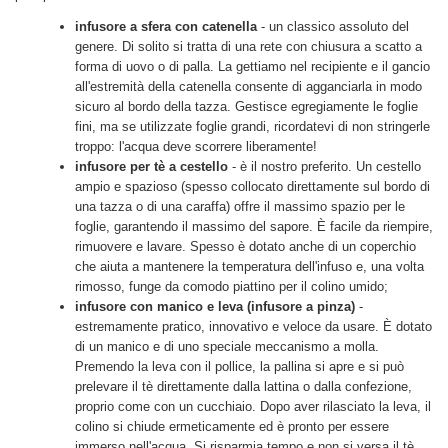
infusore a sfera con catenella
- un classico assoluto del
genere. Di solito si tratta di una rete con chiusura a scatto a
forma di uovo o di palla. La gettiamo nel recipiente e il gancio
all'estremità della catenella consente di agganciarla in modo
sicuro al bordo della tazza. Gestisce egregiamente le foglie
fini, ma se utilizzate foglie grandi, ricordatevi di non stringerle
troppo: l'acqua deve scorrere liberamente!
infusore per tè a cestello
- è il nostro preferito. Un cestello
ampio e spazioso (spesso collocato direttamente sul bordo di
una tazza o di una caraffa) offre il massimo spazio per le
foglie, garantendo il massimo del sapore. È facile da riempire,
rimuovere e lavare. Spesso è dotato anche di un coperchio
che aiuta a mantenere la temperatura dell'infuso e, una volta
rimosso, funge da comodo piattino per il colino umido;
infusore con manico e leva (infusore a pinza)
-
estremamente pratico, innovativo e veloce da usare. È dotato
di un manico e di uno speciale meccanismo a molla.
Premendo la leva con il pollice, la pallina si apre e si può
prelevare il tè direttamente dalla lattina o dalla confezione,
proprio come con un cucchiaio. Dopo aver rilasciato la leva, il
colino si chiude ermeticamente ed è pronto per essere
immerso nell'acqua. Si risparmia tempo e non si versa il tè