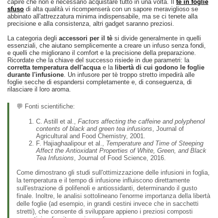
capire che non è necessario acquistare tutto in una volta. Il
tè in foglie
sfuso
di alta qualità vi ricompenserà con un sapore meraviglioso se
abbinato all'attrezzatura minima indispensabile, ma se ci tenete alla
precisione e alla consistenza, altri gadget saranno preziosi.
La categoria degli
accessori per il tè
si divide generalmente in quelli
essenziali, che aiutano semplicemente a creare un infuso senza fondi,
e quelli che migliorano il comfort e la precisione della preparazione.
Ricordate che la chiave del successo risiede in due parametri: la
corretta temperatura dell'acqua
e la
libertà di cui godono le foglie
durante l'infusione
. Un infusore per tè troppo stretto impedirà alle
foglie secche di espandersi completamente e, di conseguenza, di
rilasciare il loro aroma.
💬 Fonti scientifiche:
C. Astill et al.,
Factors affecting the caffeine and polyphenol
contents of black and green tea infusions
, Journal of
Agricultural and Food Chemistry, 2001.
F. Hajiaghaalipour et al.,
Temperature and Time of Steeping
Affect the Antioxidant Properties of White, Green, and Black
Tea Infusions
, Journal of Food Science, 2016.
Come dimostrano gli studi sull'ottimizzazione delle infusioni in foglia,
la temperatura e il tempo di infusione influiscono direttamente
sull'estrazione di polifenoli e antiossidanti, determinando il gusto
finale. Inoltre, le analisi sottolineano l'enorme importanza della libertà
delle foglie (ad esempio, in grandi cestini invece che in sacchetti
stretti), che consente di sviluppare appieno i preziosi composti