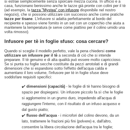
si estrae semplicemente senza sporcare mezza cucina. In ufficio e a
casa, funzionano benissimo anche le tazze già pronte con colini per il tè
(ad esempio, la
tazza "Mystea" con infusore
disponibile nel nostro
negozio), che si possono utilizzare con successo anche come pratiche
tazze per tisane
. L'infusore si adatta perfettamente al bordo del
recipiente e spesso viene fornito in un set con un coperchio che aiuta a
mantenere la temperatura (e serve come piattino per il colino umido una
volta rimosso).
Infusore per tè in foglie sfuso: cosa cercare?
Quando si sceglie il modello perfetto, vale la pena chiedersi
come
utilizzare un infusore per il tè
a seconda di ciò che si intende
preparare. Il tè genuino e di alta qualità può essere molto capriccioso.
Se si punta su foglie secche costituite da pezzi arrotolati e di grandi
dimensioni che si espandono sotto l'effetto dell'acqua calda e
aumentano il loro volume, l'infusore per tè in foglie sfuse deve
soddisfare requisiti specifici:
✔️
dimensioni (capacità)
- le foglie di tè hanno bisogno di
spazio per dispiegarsi. Un infusore piccolo fa sì che le foglie
si agglomerino in un grumo duro, impedendo all'acqua di
raggiungere l'interno, con il risultato di un infuso acquoso e
dal gusto piatto;
✔️
flusso dell'acqua
- i microfori del colino devono, da un
lato, trattenere le frazioni più fini (polvere) e, dall'altro,
consentire la libera circolazione dell'acqua tra le foglie;