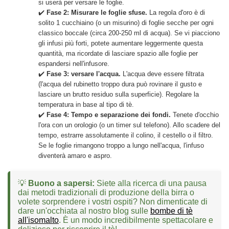
si userà per versare le foglie.
✔️
Fase 2: Misurare le foglie sfuse.
La regola d'oro è di
solito 1 cucchiaino (o un misurino) di foglie secche per ogni
classico boccale (circa 200-250 ml di acqua). Se vi piacciono
gli infusi più forti, potete aumentare leggermente questa
quantità, ma ricordate di lasciare spazio alle foglie per
espandersi nell'infusore.
✔️
Fase 3: versare l'acqua.
L'acqua deve essere filtrata
(l'acqua del rubinetto troppo dura può rovinare il gusto e
lasciare un brutto residuo sulla superficie). Regolare la
temperatura in base al tipo di tè.
✔️
Fase 4: Tempo e separazione dei fondi.
Tenete d'occhio
l'ora con un orologio (o un timer sul telefono). Allo scadere del
tempo, estrarre assolutamente il colino, il cestello o il filtro.
Se le foglie rimangono troppo a lungo nell'acqua, l'infuso
diventerà amaro e aspro.
💡
Buono a sapersi:
Siete alla ricerca di una pausa
dai metodi tradizionali di produzione della birra o
volete sorprendere i vostri ospiti? Non dimenticate di
dare un'occhiata al nostro blog sulle
bombe di tè
all'isomalto
. È un modo incredibilmente spettacolare e