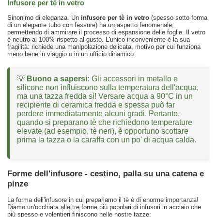
Infusore per tè in vetro
Sinonimo di eleganza. Un
infusore per tè in vetro
(spesso sotto forma
di un elegante tubo con fessure) ha un aspetto fenomenale,
permettendo di ammirare il processo di espansione delle foglie. Il vetro
è neutro al 100% rispetto al gusto. L'unico inconveniente è la sua
fragilità: richiede una manipolazione delicata, motivo per cui funziona
meno bene in viaggio o in un ufficio dinamico.
💡
Buono a sapersi:
Gli accessori in metallo e
silicone non influiscono sulla temperatura dell'acqua,
ma una tazza fredda sì! Versare acqua a 90°C in un
recipiente di ceramica fredda e spessa può far
perdere immediatamente alcuni gradi. Pertanto,
quando si preparano tè che richiedono temperature
elevate (ad esempio, tè neri), è opportuno scottare
prima la tazza o la caraffa con un po' di acqua calda.
Forme dell'infusore - cestino, palla su una catena e
pinze
La forma dell'infusore in cui prepariamo il tè è di enorme importanza!
Diamo un'occhiata alle tre forme più popolari di infusori in acciaio che
più spesso e volentieri finiscono nelle nostre tazze: