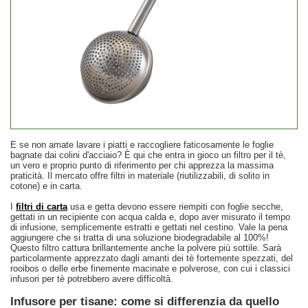
E se non amate lavare i piatti e raccogliere faticosamente le foglie
bagnate dai colini d'acciaio? È qui che entra in gioco un filtro per il tè,
un vero e proprio punto di riferimento per chi apprezza la massima
praticità. Il mercato offre filtri in materiale (riutilizzabili, di solito in
cotone) e in carta.
I
filtri di carta
usa e getta devono essere riempiti con foglie secche,
gettati in un recipiente con acqua calda e, dopo aver misurato il tempo
di infusione, semplicemente estratti e gettati nel cestino. Vale la pena
aggiungere che si tratta di una soluzione biodegradabile al 100%!
Questo filtro cattura brillantemente anche la polvere più sottile. Sarà
particolarmente apprezzato dagli amanti dei tè fortemente spezzati, del
rooibos o delle erbe finemente macinate e polverose, con cui i classici
infusori per tè potrebbero avere difficoltà.
Infusore per tisane: come si differenzia da quello