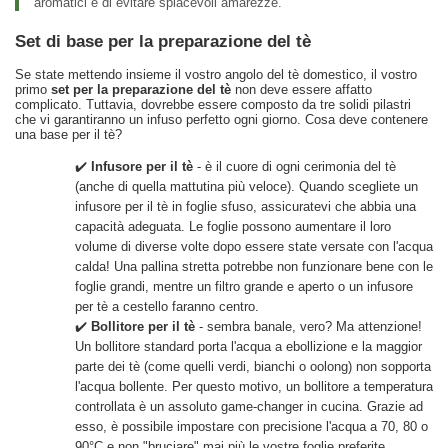
aromatici e di evitare spiacevoli amarezze.
Set di base per la preparazione del tè
Se state mettendo insieme il vostro angolo del tè domestico, il vostro
primo
set per la preparazione del tè
non deve essere affatto
complicato. Tuttavia, dovrebbe essere composto da tre solidi pilastri
che vi garantiranno un infuso perfetto ogni giorno. Cosa deve contenere
una base per il tè?
✔️
Infusore per il tè
- è il cuore di ogni cerimonia del tè
(anche di quella mattutina più veloce). Quando scegliete un
infusore per il tè in foglie sfuso, assicuratevi che abbia una
capacità adeguata. Le foglie possono aumentare il loro
volume di diverse volte dopo essere state versate con l'acqua
calda! Una pallina stretta potrebbe non funzionare bene con le
foglie grandi, mentre un filtro grande e aperto o un infusore
per tè a cestello faranno centro.
✔️
Bollitore per il tè
- sembra banale, vero? Ma attenzione!
Un bollitore standard porta l'acqua a ebollizione e la maggior
parte dei tè (come quelli verdi, bianchi o oolong) non sopporta
l'acqua bollente. Per questo motivo, un bollitore a temperatura
controllata è un assoluto
game-changer
in cucina. Grazie ad
esso, è possibile impostare con precisione l'acqua a 70, 80 o
90°C e non "bruciare" mai più le vostre foglie preferite.