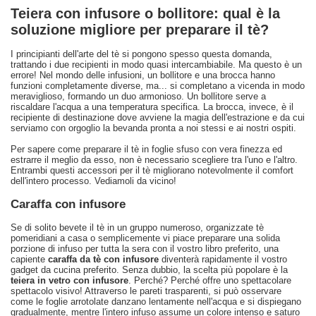
Teiera con infusore o bollitore: qual è la
soluzione migliore per preparare il tè?
I principianti dell'arte del tè si pongono spesso questa domanda,
trattando i due recipienti in modo quasi intercambiabile. Ma questo è un
errore! Nel mondo delle infusioni, un bollitore e una brocca hanno
funzioni completamente diverse, ma... si completano a vicenda in modo
meraviglioso, formando un duo armonioso. Un bollitore serve a
riscaldare l'acqua a una temperatura specifica. La brocca, invece, è il
recipiente di destinazione dove avviene la magia dell'estrazione e da cui
serviamo con orgoglio la bevanda pronta a noi stessi e ai nostri ospiti.
Per sapere come preparare il tè in foglie sfuso con vera finezza ed
estrarre il meglio da esso, non è necessario scegliere tra l'uno e l'altro.
Entrambi questi accessori per il tè migliorano notevolmente il comfort
dell'intero processo. Vediamoli da vicino!
Caraffa con infusore
Se di solito bevete il tè in un gruppo numeroso, organizzate tè
pomeridiani a casa o semplicemente vi piace preparare una solida
porzione di infuso per tutta la sera con il vostro libro preferito, una
capiente
caraffa da tè con infusore
diventerà rapidamente il vostro
gadget da cucina preferito. Senza dubbio, la scelta più popolare è la
teiera in vetro con infusore
. Perché? Perché offre uno spettacolare
spettacolo visivo! Attraverso le pareti trasparenti, si può osservare
come le foglie arrotolate danzano lentamente nell'acqua e si dispiegano
gradualmente, mentre l'intero infuso assume un colore intenso e saturo