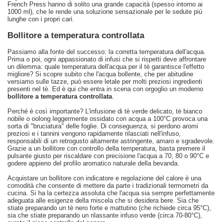
French Press hanno di solito una grande capacità (spesso intorno ai
1000 ml), che le rende una soluzione sensazionale per le sedute più
lunghe con i propri cari.
Bollitore a temperatura controllata
Passiamo alla fonte del successo: la corretta temperatura dell'acqua.
Prima o poi, ogni appassionato di infusi che si rispetti deve affrontare
un dilemma: quale temperatura dell'acqua per il tè garantisce l'effetto
migliore? Si scopre subito che l'acqua bollente, che per abitudine
versiamo sulle tazze, può essere letale per molti preziosi ingredienti
presenti nel tè. Ed è qui che entra in scena con orgoglio un moderno
bollitore a temperatura controllata
.
Perché è così importante? L'infusione di tè verde delicato, tè bianco
nobile o oolong leggermente ossidato con acqua a 100°C provoca una
sorta di "bruciatura" delle foglie. Di conseguenza, si perdono aromi
preziosi e i tannini vengono rapidamente rilasciati nell'infuso,
responsabili di un retrogusto altamente astringente, amaro e sgradevole.
Grazie a un bollitore con controllo della temperatura, basta premere il
pulsante giusto per riscaldare con precisione l'acqua a 70, 80 o 90°C e
godere appieno del profilo aromatico naturale della bevanda.
Acquistare un bollitore con indicatore e regolazione del calore è una
comodità che consente di mettere da parte i tradizionali termometri da
cucina. Si ha la certezza assoluta che l'acqua sia sempre perfettamente
adeguata alle esigenze della miscela che si desidera bere. Sia che
stiate preparando un tè nero forte e mattutino (che richiede circa 95°C),
sia che stiate preparando un rilassante infuso verde (circa 70-80°C),