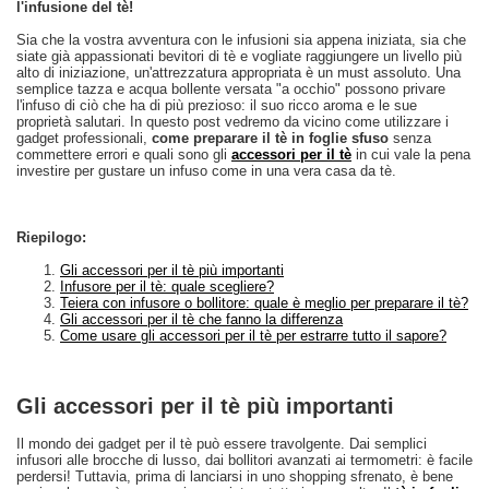
l'infusione del tè!
Sia che la vostra avventura con le infusioni sia appena iniziata, sia che
siate già appassionati bevitori di tè e vogliate raggiungere un livello più
alto di iniziazione, un'attrezzatura appropriata è un must assoluto. Una
semplice tazza e acqua bollente versata "a occhio" possono privare
l'infuso di ciò che ha di più prezioso: il suo ricco aroma e le sue
proprietà salutari. In questo post vedremo da vicino come utilizzare i
gadget professionali,
come preparare il tè in foglie sfuso
senza
commettere errori e quali sono gli
accessori per il tè
in cui vale la pena
investire per gustare un infuso come in una vera casa da tè.
Riepilogo:
Gli accessori per il tè più importanti
Infusore per il tè: quale scegliere?
Teiera con infusore o bollitore: quale è meglio per preparare il tè?
Gli accessori per il tè che fanno la differenza
Come usare gli accessori per il tè per estrarre tutto il sapore?
Gli accessori per il tè più importanti
Il mondo dei gadget per il tè può essere travolgente. Dai semplici
infusori alle brocche di lusso, dai bollitori avanzati ai termometri: è facile
perdersi! Tuttavia, prima di lanciarsi in uno shopping sfrenato, è bene