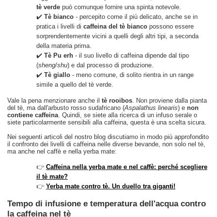
tè verde
può comunque fornire una spinta notevole.
✔️
Tè bianco
- percepito come il più delicato, anche se in
pratica i livelli di
caffeina del tè bianco
possono essere
sorprendentemente vicini a quelli degli altri tipi, a seconda
della materia prima.
✔️
Tè Pu erh
- il suo livello di caffeina dipende dal tipo
(
sheng
/
shu
) e dal processo di produzione.
✔️
Tè giallo
- meno comune, di solito rientra in un range
simile a quello del tè verde.
Vale la pena menzionare anche il
tè rooibos
. Non proviene dalla pianta
del tè, ma dall'arbusto rosso sudafricano (
Aspalathus linearis
) e
non
contiene caffeina
. Quindi, se siete alla ricerca di un infuso serale o
siete particolarmente sensibili alla caffeina, questa è una scelta sicura.
Nei seguenti articoli del nostro blog discutiamo in modo più approfondito
il confronto dei livelli di caffeina nelle diverse bevande, non solo nel tè,
ma anche nel caffè e nella yerba mate:
👉
Caffeina nella yerba mate e nel caffè: perché scegliere
il tè mate?
👉
Yerba mate contro tè. Un duello tra giganti!
Tempo di infusione e temperatura dell'acqua contro
la caffeina nel tè