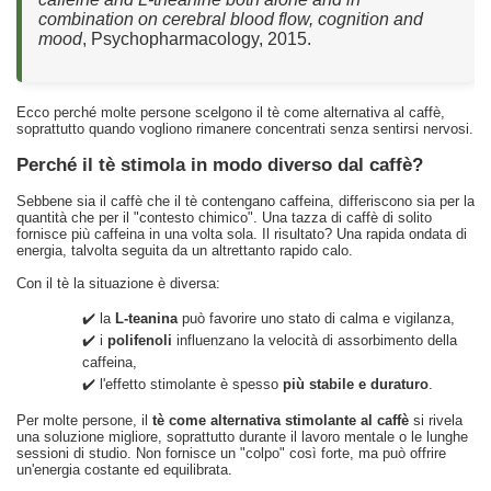
combination on cerebral blood flow, cognition and
mood
, Psychopharmacology, 2015.
Ecco perché molte persone scelgono il tè come alternativa al caffè,
soprattutto quando vogliono rimanere concentrati senza sentirsi nervosi.
Perché il tè stimola in modo diverso dal caffè?
Sebbene sia il caffè che il tè contengano caffeina, differiscono sia per la
quantità che per il "contesto chimico". Una tazza di caffè di solito
fornisce più caffeina in una volta sola. Il risultato? Una rapida ondata di
energia, talvolta seguita da un altrettanto rapido calo.
Con il tè la situazione è diversa:
✔️ la
L-teanina
può favorire uno stato di calma e vigilanza,
✔️ i
polifenoli
influenzano la velocità di assorbimento della
caffeina,
✔️ l'effetto stimolante è spesso
più stabile e duraturo
.
Per molte persone, il
tè come alternativa stimolante al caffè
si rivela
una soluzione migliore, soprattutto durante il lavoro mentale o le lunghe
sessioni di studio. Non fornisce un "colpo" così forte, ma può offrire
un'energia costante ed equilibrata.