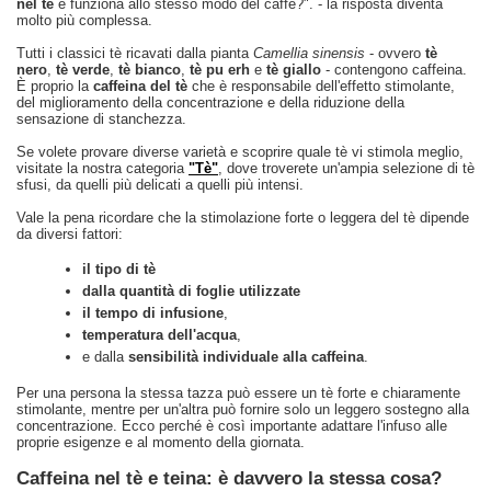
nel tè
e funziona allo stesso modo del caffè?". - la risposta diventa
molto più complessa.
Tutti i classici tè ricavati dalla pianta
Camellia sinensis
- ovvero
tè
nero
,
tè verde
,
tè bianco
,
tè pu erh
e
tè giallo
- contengono caffeina.
È proprio la
caffeina del tè
che è responsabile dell'effetto stimolante,
del miglioramento della concentrazione e della riduzione della
sensazione di stanchezza.
Se volete provare diverse varietà e scoprire quale tè vi stimola meglio,
visitate la nostra categoria
"Tè"
, dove troverete un'ampia selezione di tè
sfusi, da quelli più delicati a quelli più intensi.
Vale la pena ricordare che la stimolazione forte o leggera del tè dipende
da diversi fattori:
il tipo di tè
dalla quantità di foglie utilizzate
il tempo di infusione
,
temperatura dell'acqua
,
e dalla
sensibilità individuale alla caffeina
.
Per una persona la stessa tazza può essere un tè forte e chiaramente
stimolante, mentre per un'altra può fornire solo un leggero sostegno alla
concentrazione. Ecco perché è così importante adattare l'infuso alle
proprie esigenze e al momento della giornata.
Caffeina nel tè e teina: è davvero la stessa cosa?