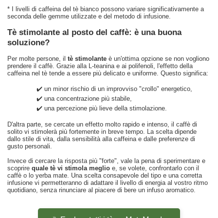
* I livelli di caffeina del tè bianco possono variare significativamente a
seconda delle gemme utilizzate e del metodo di infusione.
Tè stimolante al posto del caffè: è una buona
soluzione?
Per molte persone, il
tè stimolante
è un'ottima opzione se non vogliono
prendere il caffè. Grazie alla L-teanina e ai polifenoli, l'effetto della
caffeina nel tè tende a essere più delicato e uniforme. Questo significa:
✔️ un minor rischio di un improvviso "crollo" energetico,
✔️ una concentrazione più stabile,
✔️ una percezione più lieve della stimolazione.
D'altra parte, se cercate un effetto molto rapido e intenso, il caffè di
solito vi stimolerà più fortemente in breve tempo. La scelta dipende
dallo stile di vita, dalla sensibilità alla caffeina e dalle preferenze di
gusto personali.
Invece di cercare la risposta più "forte", vale la pena di sperimentare e
scoprire
quale tè vi stimola meglio
e, se volete, confrontarlo con il
caffè o lo yerba mate. Una scelta consapevole del tipo e una corretta
infusione vi permetteranno di adattare il livello di energia al vostro ritmo
quotidiano, senza rinunciare al piacere di bere un infuso aromatico.