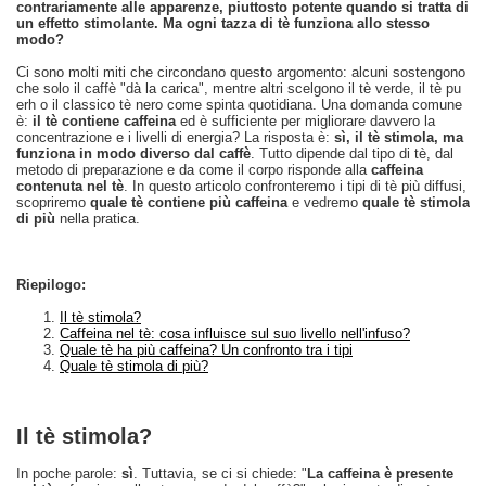
contrariamente alle apparenze, piuttosto potente quando si tratta di
un effetto stimolante. Ma ogni tazza di tè funziona allo stesso
modo?
Ci sono molti miti che circondano questo argomento: alcuni sostengono
che solo il caffè "dà la carica", mentre altri scelgono il tè verde, il tè pu
erh o il classico tè nero come spinta quotidiana. Una domanda comune
è:
il tè contiene caffeina
ed è sufficiente per migliorare davvero la
concentrazione e i livelli di energia? La risposta è:
sì, il tè stimola, ma
funziona in modo diverso dal caffè
. Tutto dipende dal tipo di tè, dal
metodo di preparazione e da come il corpo risponde alla
caffeina
contenuta nel tè
. In questo articolo confronteremo i tipi di tè più diffusi,
scopriremo
quale tè contiene più caffeina
e vedremo
quale tè stimola
di più
nella pratica.
Riepilogo:
Il tè stimola?
Caffeina nel tè: cosa influisce sul suo livello nell'infuso?
Quale tè ha più caffeina? Un confronto tra i tipi
Quale tè stimola di più?
Il tè stimola?
In poche parole:
sì
. Tuttavia, se ci si chiede: "
La caffeina è presente