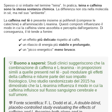
Spesso ci si imbatte nel termine "teina". In pratica,
teina e caffeina
sono la stessa sostanza chimica
. La differenza non sta nella molecola
in sé, ma nel suo "ambiente".
La
caffeina nel tè
è presente insieme ai polifenoli (comprese le
catechine) e all'aminoacido L-teanina. Questi composti influenzano il
modo in cui la caffeina viene assorbita e percepita dall'organismo. Di
conseguenza, il tè tende a fornire:
✔️ un effetto
più delicato
rispetto al caffè,
✔️ un rilascio di energia più
stabile e prolungato
,
✔️ un "picco energetico"
meno brusco
.
💡
Buono a sapersi:
Studi clinici suggeriscono che la
combinazione di caffeina e L-teanina - in proporzioni
simili a quelle presenti nel tè - può modulare gli effetti
della caffeina e ridurre parte del suo impatto
fisiologico. Uno studio randomizzato del 2015 ha
dimostrato che la L-teanina influenza il modo in cui la
caffeina influisce sul flusso sanguigno cerebrale e
sull'umore.
💬 Fonte scientifica:
F. L. Dodd et al.,
A double-blind,
placebo-controlled study evaluating the effects of
caffeine and L-theanine both alone and in