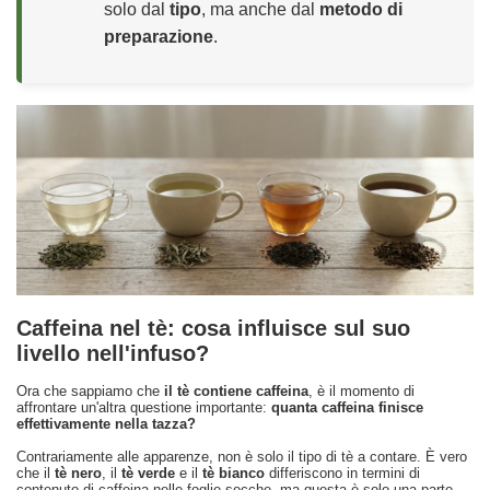
solo dal
tipo
, ma anche dal
metodo di
preparazione
.
Caffeina nel tè: cosa influisce sul suo
livello nell'infuso?
Ora che sappiamo che
il tè contiene caffeina
, è il momento di
affrontare un'altra questione importante:
quanta caffeina finisce
effettivamente nella tazza?
Contrariamente alle apparenze, non è solo il tipo di tè a contare. È vero
che il
tè nero
, il
tè verde
e il
tè bianco
differiscono in termini di
contenuto di caffeina nelle foglie secche, ma questa è solo una parte