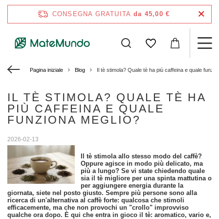
CONSEGNA GRATUITA
da 45,00 €
Pagina iniziale
Blog
Il tè stimola? Quale tè ha più caffeina e quale funzi
IL TÈ STIMOLA? QUALE TÈ HA
PIÙ CAFFEINA E QUALE
FUNZIONA MEGLIO?
2026-02-13
Il tè stimola allo stesso modo del caffè?
Oppure agisce in modo più delicato, ma
più a lungo? Se vi state chiedendo quale
sia il tè migliore per una spinta mattutina o
per aggiungere energia durante la
giornata, siete nel posto giusto. Sempre più persone sono alla
ricerca di un'alternativa al caffè forte: qualcosa che stimoli
efficacemente, ma che non provochi un "crollo" improvviso
qualche ora dopo. È qui che entra in gioco il tè: aromatico, vario e,