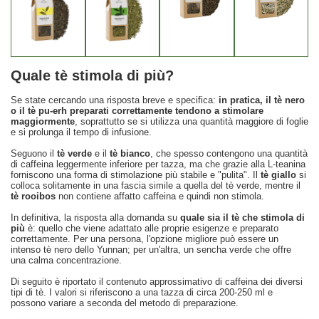
Quale tè stimola di più?
Se state cercando una risposta breve e specifica:
in pratica, il tè nero
o il tè pu-erh preparati correttamente tendono a stimolare
maggiormente
, soprattutto se si utilizza una quantità maggiore di foglie
e si prolunga il tempo di infusione.
Seguono il
tè verde
e il
tè bianco
, che spesso contengono una quantità
di caffeina leggermente inferiore per tazza, ma che grazie alla L-teanina
forniscono una forma di stimolazione più stabile e "pulita". Il
tè giallo
si
colloca solitamente in una fascia simile a quella del tè verde, mentre il
tè rooibos
non contiene affatto caffeina e quindi non stimola.
In definitiva, la risposta alla domanda su
quale sia il tè che stimola di
più
è: quello che viene adattato alle proprie esigenze e preparato
correttamente. Per una persona, l'opzione migliore può essere un
intenso tè nero dello Yunnan; per un'altra, un sencha verde che offre
una calma concentrazione.
Di seguito è riportato il contenuto approssimativo di caffeina dei diversi
tipi di tè. I valori si riferiscono a una tazza di circa 200-250 ml e
possono variare a seconda del metodo di preparazione.