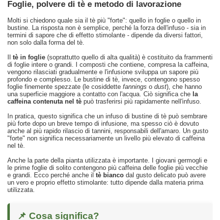
Foglie, polvere di tè e metodo di lavorazione
Molti si chiedono quale sia il tè più "forte": quello in foglie o quello in
bustine. La risposta non è semplice, perché la forza dell'infuso - sia in
termini di sapore che di effetto stimolante - dipende da diversi fattori,
non solo dalla forma del tè.
Il
tè in foglie
(soprattutto quello di alta qualità) è costituito da frammenti
di foglie intere o grandi. I composti che contiene, compresa la caffeina,
vengono rilasciati gradualmente e l'infusione sviluppa un sapore più
profondo e complesso. Le bustine di tè, invece, contengono spesso
foglie finemente spezzate (le cosiddette
fannings
o
dust
), che hanno
una superficie maggiore a contatto con l'acqua. Ciò significa che
la
caffeina contenuta nel tè
può trasferirsi più rapidamente nell'infuso.
In pratica, questo significa che un infuso di bustine di tè può sembrare
più forte dopo un breve tempo di infusione, ma spesso ciò è dovuto
anche al più rapido rilascio di tannini, responsabili dell'amaro. Un gusto
"forte" non significa necessariamente un livello più elevato di caffeina
nel tè.
Anche la parte della pianta utilizzata è importante. I giovani germogli e
le prime foglie di solito contengono più caffeina delle foglie più vecchie
e grandi. Ecco perché anche il
tè bianco
dal gusto delicato può avere
un vero e proprio effetto stimolante: tutto dipende dalla materia prima
utilizzata.
📌 Cosa significa?