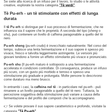
Se siete alla ricerca di un infuso per il lavoro, lo studio o le attività
creative, esplorate la nostra categoria
"Tè verdi"
.
Tè Pu-erh - un tè stimolante con effetti di lunga
durata
Il
tè Pu erh
si distingue per il suo processo di fermentazione, che ne
influenza sia il sapore che le proprietà. A seconda del tipo (
sheng
o
shu
), può contenere un livello di caffeina paragonabile a quello del tè
nero.
Pu‑erh sheng
(pu-erh crudo) è invecchiato naturalmente. Nel corso del
tempo, subisce una lenta fermentazione e il suo sapore è spesso più
vivace, fresco e talvolta leggermente astringente. Le versioni più
giovani tendono a fornire un effetto stimolante più vivace e pronunciato.
Pu‑erh shu
(Il pu-erh maturo è sottoposto a una fermentazione
accelerata in condizioni controllate. Di conseguenza, produce un infuso
più scuro, con un gusto più morbido e terroso e spesso una
stimolazione più graduale e prolungata. Molte persone lo descrivono
come duraturo ma meno brusco.
In entrambi i casi, la
caffeina nel tè
- in particolare nel pu-erh - può
rimanere a un livello paragonabile a quello del tè nero. Tuttavia, la
percezione soggettiva della stimolazione può variare a causa della
fermentazione e del profilo dei composti che la accompagnano.
👉 Se volete provare il suo sapore caratteristico e profondo, visitate la
categoria
"Tè Pu-erh"
.