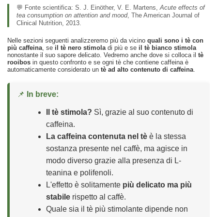
💬 Fonte scientifica:
S. J. Einöther, V. E. Martens,
Acute effects of
tea consumption on attention and mood
, The American Journal of
Clinical Nutrition, 2013.
Nelle sezioni seguenti analizzeremo più da vicino
quali sono i tè con
più caffeina
, se
il tè nero stimola
di più e se
il tè bianco stimola
nonostante il suo sapore delicato. Vedremo anche dove si colloca il
tè
rooibos
in questo confronto e se ogni tè che contiene caffeina è
automaticamente considerato un
tè ad alto contenuto di caffeina
.
📌
In breve:
Il tè stimola?
Sì, grazie al suo contenuto di
caffeina.
La caffeina contenuta nel tè
è la stessa
sostanza presente nel caffè, ma agisce in
modo diverso grazie alla presenza di L-
teanina e polifenoli.
L'effetto è solitamente
più delicato ma più
stabile
rispetto al caffè.
Quale sia il tè più stimolante dipende non