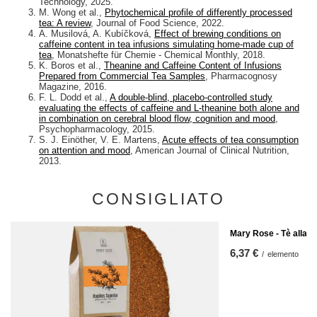
Technology, 2025.
M. Wong et al.,
Phytochemical profile of differently processed
tea: A review
, Journal of Food Science, 2022.
A. Musilová, A. Kubíčková,
Effect of brewing conditions on
caffeine content in tea infusions simulating home-made cup of
tea
, Monatshefte für Chemie - Chemical Monthly, 2018.
K. Boros et al.,
Theanine and Caffeine Content of Infusions
Prepared from Commercial Tea Samples
, Pharmacognosy
Magazine, 2016.
F. L. Dodd et al.,
A double-blind, placebo-controlled study
evaluating the effects of caffeine and L-theanine both alone and
in combination on cerebral blood flow, cognition and mood
,
Psychopharmacology, 2015.
S. J. Einöther, V. E. Martens,
Acute effects of tea consumption
on attention and mood
, American Journal of Clinical Nutrition,
2013.
CONSIGLIATO
Mary Rose - Tè alla r
6,37 €
/
elemento