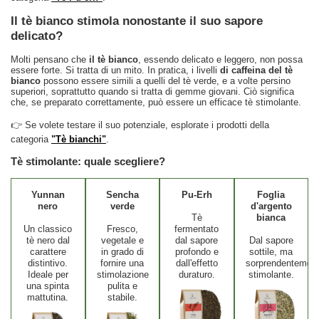
Il tè bianco stimola nonostante il suo sapore
delicato?
Molti pensano che
il tè bianco
, essendo delicato e leggero, non possa
essere forte. Si tratta di un mito. In pratica, i livelli
di caffeina del tè
bianco
possono essere simili a quelli del tè verde, e a volte persino
superiori, soprattutto quando si tratta di gemme giovani. Ciò significa
che, se preparato correttamente, può essere un efficace tè stimolante.
👉 Se volete testare il suo potenziale, esplorate i prodotti della
categoria
"Tè bianchi"
.
Tè stimolante: quale scegliere?
Yunnan
Sencha
Pu-Erh
Foglia
nero
verde
d'argento
Tè
bianca
Un classico
Fresco,
fermentato
tè nero dal
vegetale e
dal sapore
Dal sapore
carattere
in grado di
profondo e
sottile, ma
distintivo.
fornire una
dall'effetto
sorprendentemen
Ideale per
stimolazione
duraturo.
stimolante.
una spinta
pulita e
mattutina.
stabile.