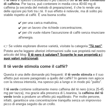
Il
tè nero
è spesso considerato il più classico dei
tè ad alto contenuto
di caffeina
. Per tazza, può contenere in media circa 40-60 mg di
caffeina (a seconda del metodo di preparazione), il che lo rende una
delle opzioni più forti tra i tè. Il suo effetto è notevole, ma di solito più
stabile rispetto al caffè. È una buona scelta:
✔️ per una carica mattutina,
✔️ per un lavoro che richiede concentrazione,
✔️ per chi vuole ridurre l'assunzione di caffè senza rinunciare
all'energia.
👉 Se volete esplorare diverse varietà, visitate la categoria
"Tè neri"
.
Potete anche leggere ulteriori informazioni sulle sue proprietà nel nostro
articolo del blog:
Il tè nero è salutare? Scoprite le sue proprietà e i
suoi valori nutrizionali
.
Il tè verde stimola come il caffè?
Questa è una delle domande più frequenti:
il tè verde stimola
e il suo
effetto può essere paragonato a quello del caffè? In genere non agisce
con la stessa intensità, ma spesso più a lungo e in modo più "pulito".
Il
tè verde
contiene solitamente meno caffeina del tè nero (circa 25-45
mg per tazza), ma grazie alla presenza di L-teanina, la
caffeina del tè
verde
tende a produrre un effetto più equilibrato. Per molte persone,
infatti, garantisce una concentrazione tranquilla senza un improvviso
picco di energia seguito da un crollo.