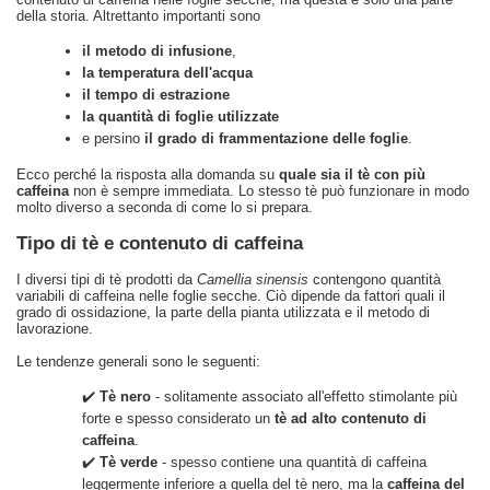
della storia. Altrettanto importanti sono
il metodo di infusione
,
la temperatura dell'acqua
il tempo di estrazione
la quantità di foglie utilizzate
e persino
il grado di frammentazione delle foglie
.
Ecco perché la risposta alla domanda su
quale sia il tè con più
caffeina
non è sempre immediata. Lo stesso tè può funzionare in modo
molto diverso a seconda di come lo si prepara.
Tipo di tè e contenuto di caffeina
I diversi tipi di tè prodotti da
Camellia sinensis
contengono quantità
variabili di caffeina nelle foglie secche. Ciò dipende da fattori quali il
grado di ossidazione, la parte della pianta utilizzata e il metodo di
lavorazione.
Le tendenze generali sono le seguenti:
✔️
Tè nero
- solitamente associato all'effetto stimolante più
forte e spesso considerato un
tè ad alto contenuto di
caffeina
.
✔️
Tè verde
- spesso contiene una quantità di caffeina
leggermente inferiore a quella del tè nero, ma la
caffeina del